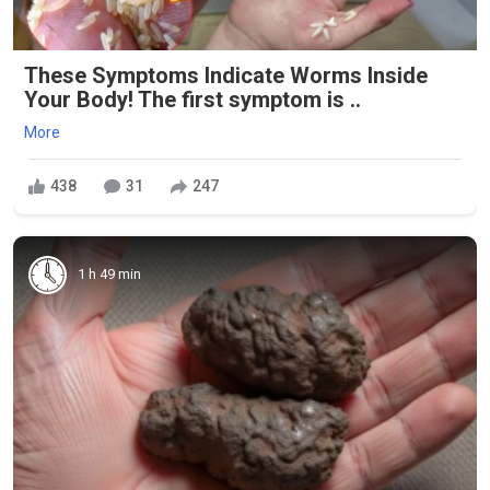
These Symptoms Indicate Worms Inside
Your Body! The first symptom is ..
More
438
31
247
1 h 49 min