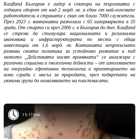
Kaufland България е лидер в сектора на търговията с
годишен оборот от над 2 млрд. лв. и един от най-големите
работодатели в страната с екип от близо 7000 служители.
През 2023 г. компанията разполага с 65 хипермаркета в 35
града. От старта си през 2006 г. в България до днес Kaufland
се стреми да стимулира националната и регионална
икономика и инфраструктурата по места с общи
инвестиции от 1,6 млрд. лв. Компанията непрекъснато
развива своята политика за устойчиво развитие и под
мотото „Действията носят промяната“ се ангажира с
различни социални и екологични дейности – от използването
на енергийно ефективни технологии и проектирането на
нови сгради с мисъл за природата, през подкрепата на
уязвими групи до намаляването на пластмасата.
1 h 17 min