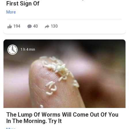
First Sign Of
More
194
40
130
1 h 4 min
The Lump Of Worms Will Come Out Of You
In The Morning. Try It