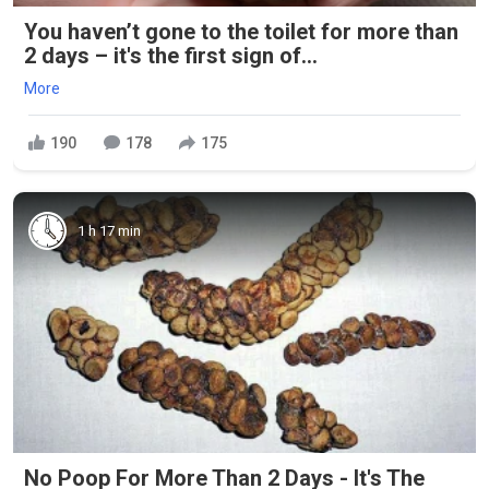
You haven’t gone to the toilet for more than
2 days – it's the first sign of...
More
190
178
175
1 h 17 min
No Poop For More Than 2 Days - It's The