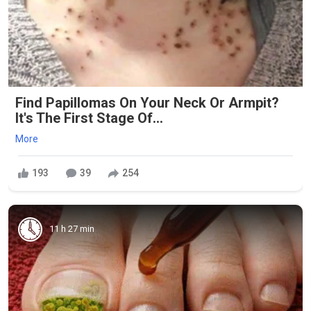
Find Papillomas On Your Neck Or Armpit?
It's The First Stage Of...
More
193
39
254
11 h 27 min