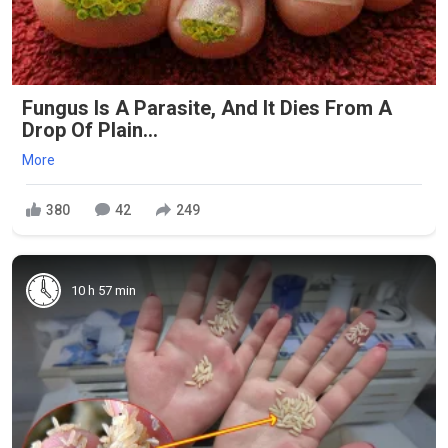
Fungus Is A Parasite, And It Dies From A
Drop Of Plain...
More
380
42
249
10 h 57 min