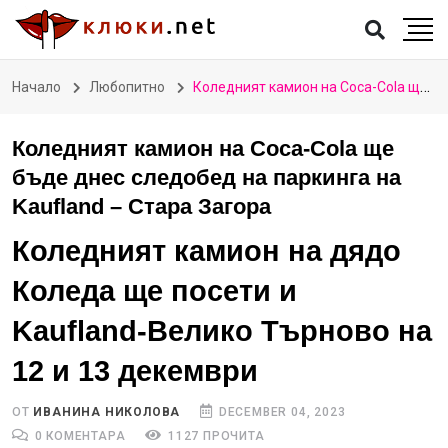
Начало
Любопитно
Коледният камион на Coca-Cola ще бъде днес следобед на паркинга на Kaufland – Стара Загора
Коледният камион на Coca-Cola ще
бъде днес следобед на паркинга на
Kaufland – Стара Загора
Коледният камион на дядо
Коледа ще посети и
Kaufland-Велико Търново на
12 и 13 декември
ОТ
ИВАНИНА НИКОЛОВА
DECEMBER 04, 2023
0 КОМЕНТАРА
1127 ПРОЧИТА