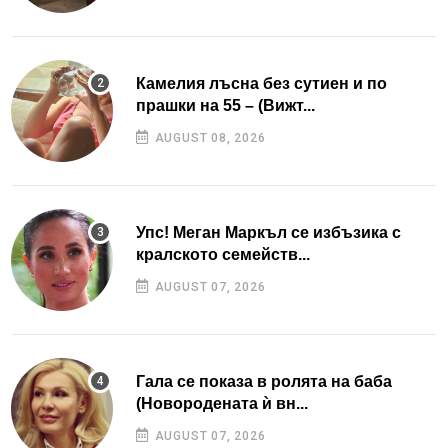
Камелия лъсна без сутиен и по
прашки на 55 – (Вижт...
AUGUST 08, 2026
Упс! Меган Маркъл се избъзика с
кралското семейств...
AUGUST 07, 2026
Гала се показа в ролята на баба
(Новородената ѝ вн...
AUGUST 07, 2026