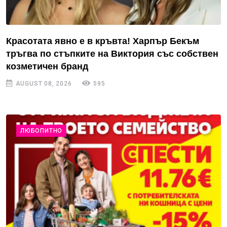
Красотата явно е в кръвта! Харпър Бекъм
тръгва по стъпките на Виктория със собствен
козметичен бранд
AUGUST 08, 2026
595
ЛЮБОПИТНО