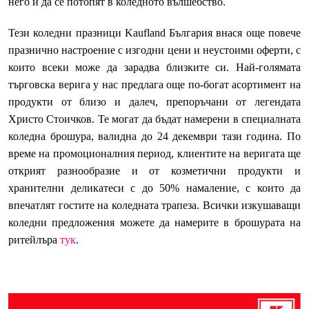
него и да се потопят в коледното вълшебство.
Тези коледни празници Kaufland България внася още повече
празнично настроение с изгодни цени и неустоими оферти, с
които всеки може да зарадва близките си. Най-голямата
търговска верига у нас предлага още по-богат асортимент на
продукти от близо и далеч, препоръчани от легендата
Христо Стоичков. Те могат да бъдат намерени в специалната
коледна брошура, валидна до 24 декември тази година. По
време на промоционалния период, клиентите на веригата ще
открият разнообразие и от козметични продукти и
хранителни деликатеси с до 50% намаление, с които да
впечатлят гостите на коледната трапеза. Всички изкушаващи
коледни предложения можете да намерите в брошурата на
ритейлъра
тук
.