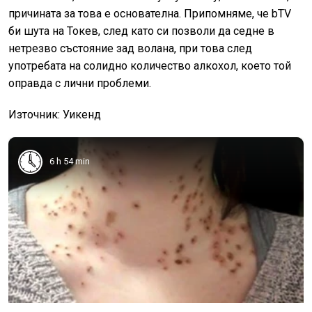
причината за това е основателна. Припомняме, че
bTV
би шута на Токев, след като си позволи да седне в
нетрезво състояние зад волана, при това след
употребата на солидно количество алкохол, което той
оправда с лични проблеми.
Източник: Уикенд
6 h 54 min