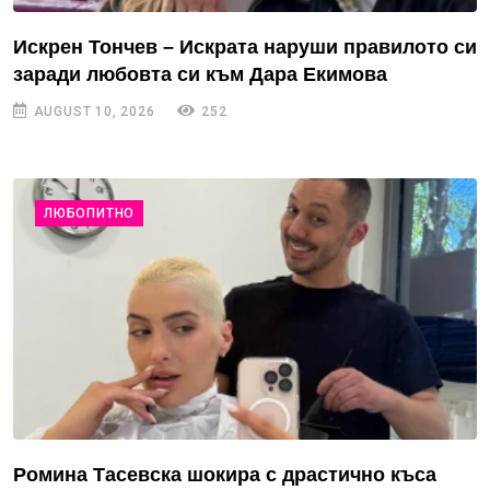
Искрен Тончев – Искрата наруши правилото си
заради любовта си към Дара Екимова
AUGUST 10, 2026
252
ЛЮБОПИТНО
Ромина Тасевска шокира с драстично къса