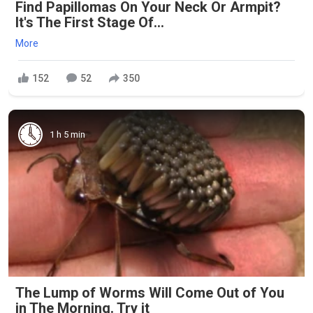
Find Papillomas On Your Neck Or Armpit?
It's The First Stage Of...
More
152
52
350
1 h 5 min
The Lump of Worms Will Come Out of You
in The Morning. Try it