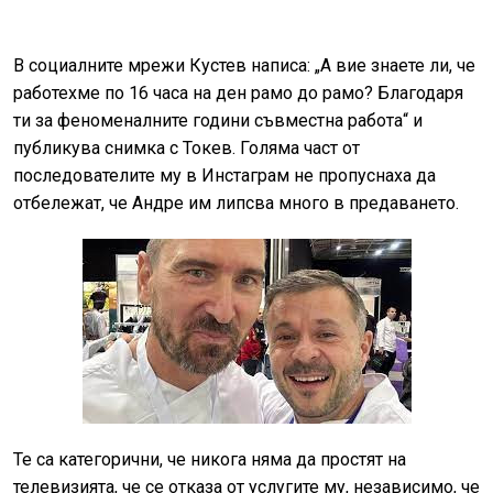
В социалните мрежи Кустев написа: „А вие знаете ли, че
работехме по 16 часа на ден рамо до рамо? Благодаря
ти за феноменалните години съвместна работа“ и
публикува снимка с Токев. Голяма част от
последователите му в Инстаграм не пропуснаха да
отбележат, че Андре им липсва много в предаването.
Те са категорични, че никога няма да простят на
телевизията, че се отказа от услугите му, независимо, че