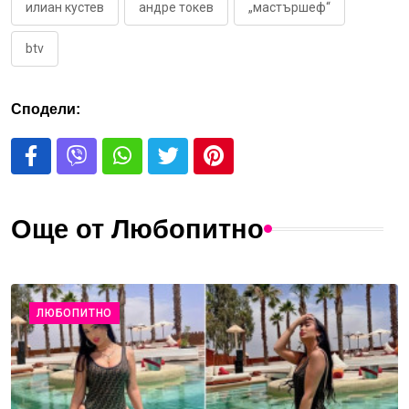
илиан кустев
андре токев
„мастършеф“
btv
Сподели:
Още от Любопитно
ЛЮБОПИТНО