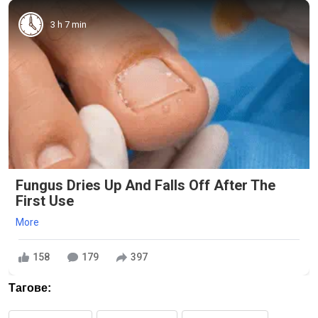
3 h 7 min
Fungus Dries Up And Falls Off After The
First Use
More
158
179
397
Тагове: