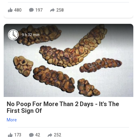
480
197
258
9 h 32 min
No Poop For More Than 2 Days - It's The
First Sign Of
More
173
42
252