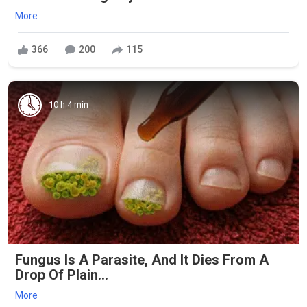
More
366
200
115
10 h 4 min
Fungus Is A Parasite, And It Dies From A
Drop Of Plain...
More