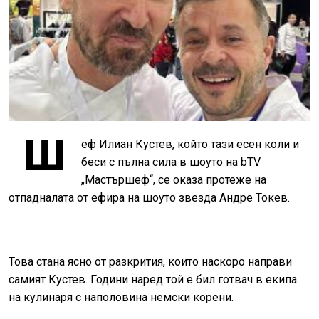
Ш
еф Илиан Кустев, който тази есен коли и
беси с пълна сила в шоуто на
bTV
„Мастършеф“, се оказа протеже на
отпадналата от ефира на шоуто звезда Андре Токев.
Това стана ясно от разкрития, които наскоро направи
самият Кустев. Години наред той е бил готвач в екипа
на кулинаря с наполовина немски корени.