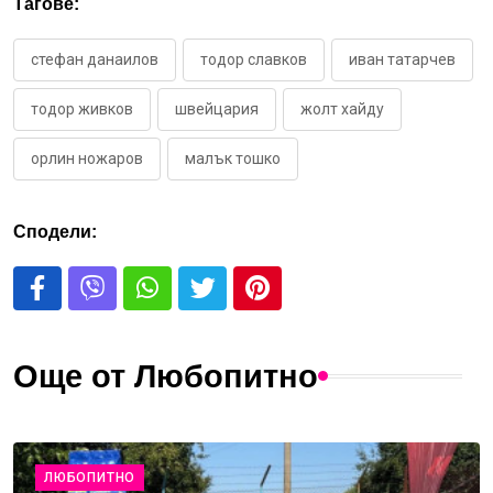
Тагове:
стефан данаилов
тодор славков
иван татарчев
тодор живков
швейцария
жолт хайду
орлин ножаров
малък тошко
Сподели:
Още от Любопитно
ЛЮБОПИТНО