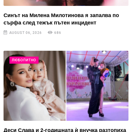
Синът на Милена Милотинова я запалва по
сърфа след тежък пътен инцидент
AUGUST 06, 2026
686
ЛЮБОПИТНО
Деси Слава и 2-годишната ѝ внучка разтопиха