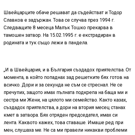
Швейцарците обаче решават да съдействат и Тодор
Славков е задържан. Това се случва през 1994 г.
Следващите 8 месеца Малък Тошко прекарва в
тамошен затвор. На 15.02.1995 г. е екстрадиран в
родината и тук също лежи в пандела.
„И в Швейцария, и в България създадох приятелства. От
момента, в който попаднах зад решетките бях готов на
всичко. Дори и за секунда не съм се стреснал. Не се
пречупих, защото имах пълната подкрепа на баща ми и
сестра ми Жени, на цялото ми семейство. Както казах,
създадох приятелства, а дори на втория месец станах
кмет в затвора. Бях отряден председател, имах си
лента. Каквото кажех, това ставаше. Имаше ред при
мен, слушаха ме. Не са ми правели никакви проблеми