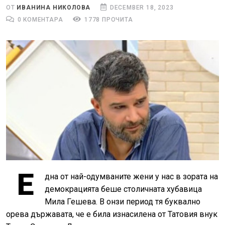
ОТ
ИВАНИНА НИКОЛОВА
DECEMBER 18, 2023
0 КОМЕНТАРА
1778 ПРОЧИТА
Е
дна от най-одумваните жени у нас в зората на
демокрацията беше столичната хубавица
Мила Гешева. В онзи период тя буквално
орева държавата, че е била изнасилена от Татовия внук