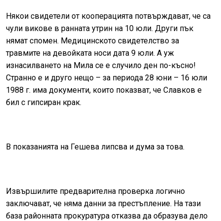
Някои свидетели от кооперацията потвърждават, че са
чули викове в ранната утрин на 10 юли. Други пък
нямат спомен. Медицинското свидетелство за
травмите на девойката носи дата 9 юли. А уж
изнасилването на Мила се е случило ден по-късно!
Странно е и друго нещо – за периода 28 юни – 16 юли
1988 г. има документи, които показват, че Славков е
бил с гипсиран крак.
В показанията на Гешева липсва и дума за това.
Извършилите предварителна проверка логично
заключават, че няма данни за престъпление. На тази
база районната прокуратура отказва да образува дело