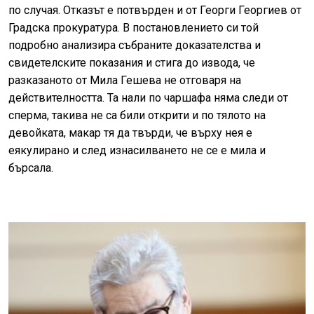
по случая. Отказът е потвърден и от Георги Георгиев от
Градска прокуратура. В постановлението си той
подробно анализира събраните доказателства и
свидетелските показания и стига до извода, че
разказаното от Мила Гешева не отговаря на
действителността. Та нали по чаршафа няма следи от
сперма, такива не са били открити и по тялото на
девойката, макар тя да твърди, че върху нея е
еякулирано и след изнасилването не се е мила и
бърсала.