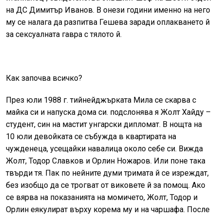
на ДС Димитър Иванов. В онези години именно на него
му се налага да разпитва Гешева заради оплакването й
за сексуалната гавра с тялото й.
Как започва всичко?
През юли 1988 г. тийнейджърката Мила се скарва с
майка си и напуска дома си. подслонява я Жолт Хайду –
студент, син на мастит унгарски дипломат. В нощта на
10 юли девойката се събужда в квартирата на
чужденеца, усещайки навалица около себе си. Вижда
Жолт, Тодор Славков и Орлин Ножаров. Или поне така
твърди тя. Пак по нейните думи тримата й се изреждат,
без изобщо да се трогват от виковете й за помощ. Ако
се вярва на показанията на момичето, Жолт, Тодор и
Орлин еякулират върху корема му и на чаршафа. После