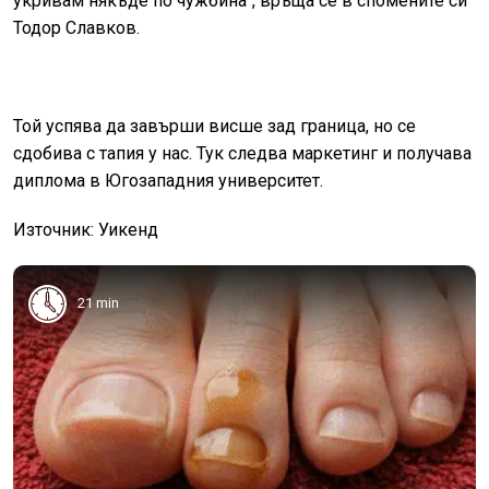
укривам някъде по чужбина“, връща се в спомените си
Тодор Славков.
Той успява да завърши висше зад граница, но се
сдобива с тапия у нас. Тук следва маркетинг и получава
диплома в Югозападния университет.
Източник: Уикенд
21 min