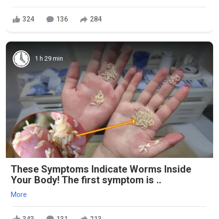
324
136
284
1 h 29 min
These Symptoms Indicate Worms Inside
Your Body! The first symptom is ..
More
343
131
213