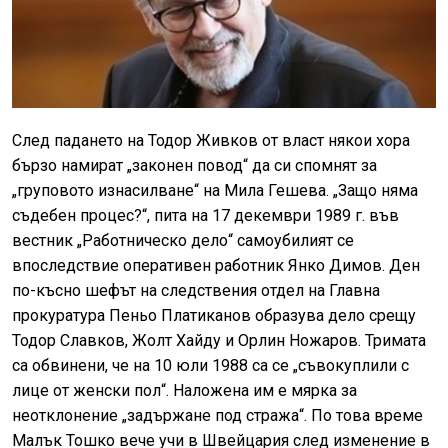
След падането на Тодор Живков от власт някои хора
бързо намират „законен повод“ да си спомнят за
„груповото изнасилване“ на Мила Гешева. „Защо няма
съдебен процес?“, пита на 17 декември 1989 г. във
вестник „Работническо дело“ самоубилият се
впоследствие оперативен работник Янко Димов. Ден
по-късно шефът на следствения отдел на Главна
прокуратура Пеньо Платиканов образува дело срещу
Тодор Славков, Жолт Хайду и Орлин Ножаров. Тримата
са обвинени, че на 10 юли 1988 са се „съвокуплили с
лице от женски пол“. Наложена им е мярка за
неотклонение „задържане под стража“. По това време
Малък Тошко вече учи в Швейцария след изменение в