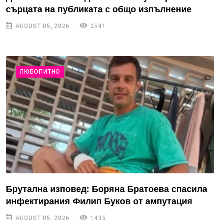
сърцата на публиката с общо изпълнение
AUGUST 05, 2026
2541
ЛЮБОПИТНО
Брутална изповед: Боряна Братоева спасила
инфектирания Филип Буков от ампутация
AUGUST 05, 2026
1435