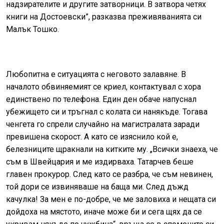
надзирателите и другите затворници. В затвора четях
книги на Достоевски”, разказва преживяванията си
Малък Тошко.
Любопитна е ситуацията с неговото залавяне. В
началото обвиняемият се криел, контактувал с хора
единствено по телефона. Един ден обаче напуснал
убежището си и тръгнал с колата си нанякъде. Тогава
ченгета го спрели случайно на магистралата заради
превишена скорост. А като се изяснило кой е,
белезниците щракнали на китките му. „Всички знаеха, че
съм в Швейцария и ме издирваха. Татарчев беше
главен прокурор. След като се разбра, че съм невинен,
той дори се извиняваше на баща ми. След дъжд
качулка! За мен е по-добре, че ме заловиха и нещата си
дойдоха на мястото, иначе може би и сега щях да се