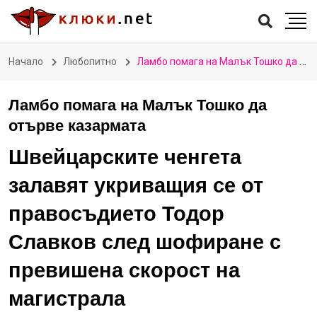
Начало
Любопитно
Ламбо помага на Малък Тошко да отърве казармата
Ламбо помага на Малък Тошко да
отърве казармата
Швейцарските ченгета
залавят укриващия се от
правосъдието Тодор
Славков след шофиране с
превишена скорост на
магистрала