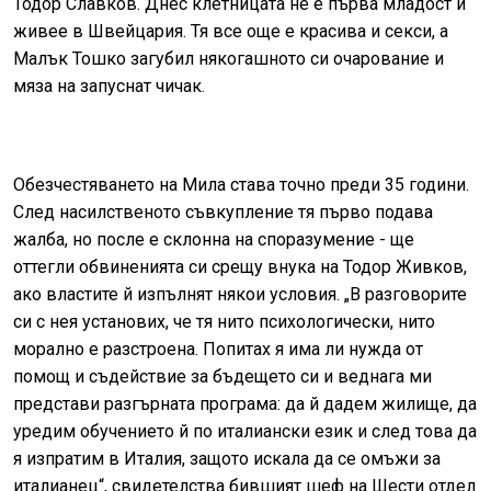
Тодор Славков. Днес клетницата не е първа младост и
живее в Швейцария. Тя все още е красива и секси, а
Малък Тошко загубил някогашното си очарование и
мяза на запуснат чичак.
Обезчестяването на Мила става точно преди 35 години.
След насилственото съвкупление тя първо подава
жалба, но после е склонна на споразумение - ще
оттегли обвиненията си срещу внука на Тодор Живков,
ако властите й изпълнят някои условия. „В разговорите
си с нея установих, че тя нито психологически, нито
морално е разстроена. Попитах я има ли нужда от
помощ и съдействие за бъдещето си и веднага ми
представи разгърната програма: да й дадем жилище, да
уредим обучението й по италиански език и след това да
я изпратим в Италия, защото искала да се омъжи за
италианец“, свидетелства бившият шеф на Шести отдел