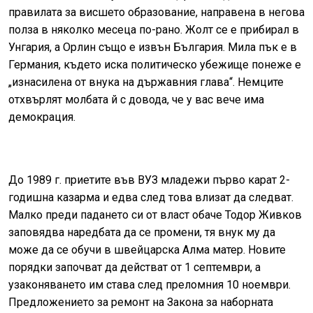
правилата за висшето образование, направена в негова
полза в няколко месеца по-рано. Жолт се е прибирал в
Унгария, а Орлин също е извън България. Мила пък е в
Германия, където иска политическо убежище понеже е
„изнасилена от внука на държавния глава“. Немците
отхвърлят молбата й с довода, че у вас вече има
демокрация.
До 1989 г. приетите във ВУЗ младежи първо карат 2-
годишна казарма и едва след това влизат да следват.
Малко преди падането си от власт обаче Тодор Живков
заповядва наредбата да се промени, тя внук му да
може да се обучи в швейцарска Алма матер. Новите
порядки започват да действат от 1 септември, а
узаконяването им става след преломния 10 ноември.
Предложението за ремонт на Закона за наборната