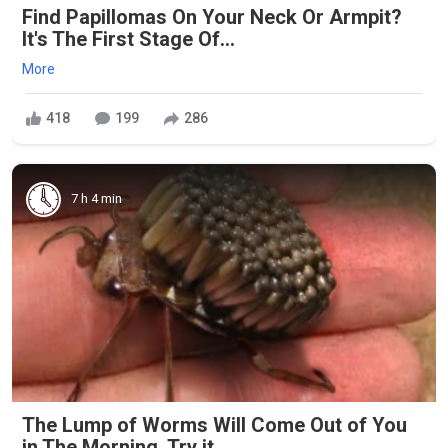
Find Papillomas On Your Neck Or Armpit?
It's The First Stage Of...
More
418
199
286
7 h 4 min
The Lump of Worms Will Come Out of You
in The Morning. Try it