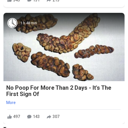
1 h 48 min
No Poop For More Than 2 Days - It's The
First Sign Of
More
497
143
307