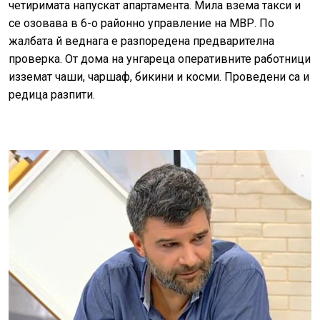
четиримата напускат апартамента. Мила взема такси и
се озовава в 6-о районно управление на МВР. По
жалбата й веднага е разпоредена предварителна
проверка. От дома на унгареца оперативните работници
изземат чаши, чаршаф, бикини и косми. Проведени са и
редица разпити.