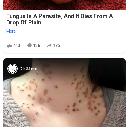
Fungus Is A Parasite, And It Dies From A
Drop Of Plain...
More
413
136
176
7 h 33 min