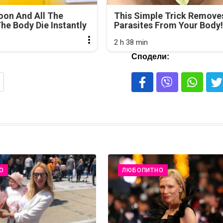
oon And All The
This Simple Trick Removes
he Body Die Instantly
Parasites From Your Body!
2 h 38 min
Сподели:
О
ЛЮБОПИТНО