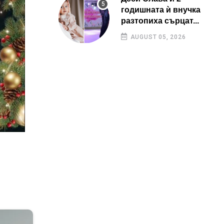
годишната ѝ внучка
разтопиха сърцат...
AUGUST 05, 2026