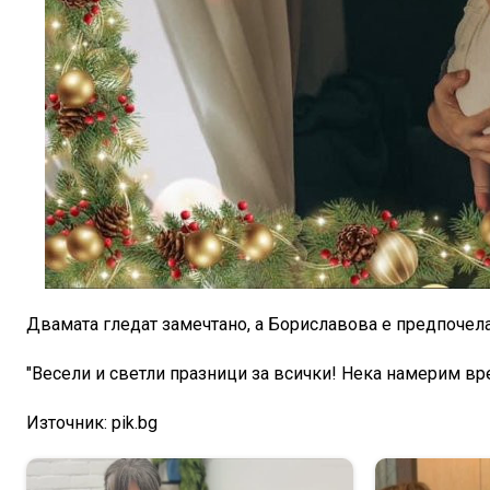
Двамата гледат замечтано, а Бориславова е предпочела
"Весели и светли празници за всички! Нека намерим вре
Източник: pik.bg