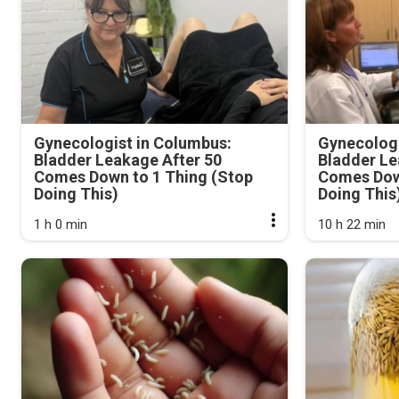
Gynecologist in Columbus:
Gynecologi
Bladder Leakage After 50
Bladder Le
Comes Down to 1 Thing (Stop
Comes Dow
Doing This)
Doing This
1 h 0 min
10 h 22 min