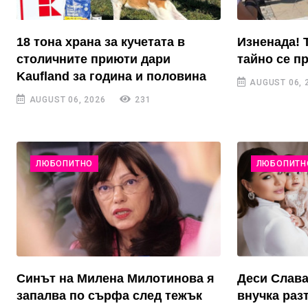
18 тона храна за кучетата в
Изненада! 
столичните приюти дари
тайно се п
Kaufland за година и половина
AUGUST 06, 
AUGUST 06, 2026
231
ЛЮБОПИТНО
ЛЮБОПИТН
Синът на Милена Милотинова я
Деси Слава
запалва по сърфа след тежък
внучка раз