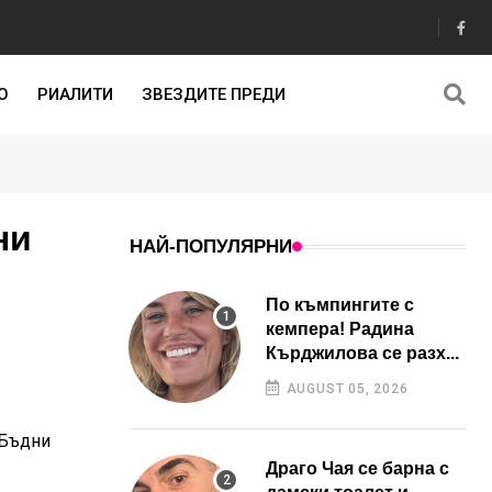
О
РИАЛИТИ
ЗВЕЗДИТЕ ПРЕДИ
ни
НАЙ-ПОПУЛЯРНИ
По къмпингите с
кемпера! Радина
Кърджилова се разх...
AUGUST 05, 2026
 Бъдни
Драго Чая се барна с