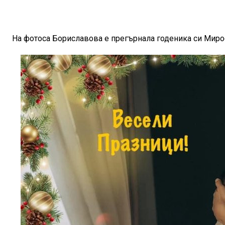
На фотоса Бориславова е прегърнала годеника си Миро