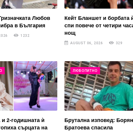
Тризначката Любов
Кейт Бланшет и борбата 
рибра в България
спи повече от четири час
нощ
2026
1232
AUGUST 06, 2026
329
О
ЛЮБОПИТНО
 и 2-годишната ѝ
Брутална изповед: Боря
топиха сърцата на
Братоева спасила