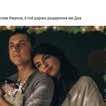
слав Иванов, а той държи дъщеричка им Деа.