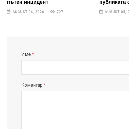
пътен инцидент
публиката 
AUGUST 06, 2026
707
AUGUST 05, 
Име
*
Коментар
*