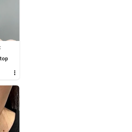
:
top