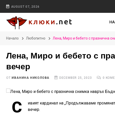
AUGUST 07, 2026
НА
Начало
Любопитно
Лена, Миро и бебето с празнична с
Лена, Миро и бебето с пр
вечер
ОТ
ИВАНИНА НИКОЛОВА
DECEMBER 25, 2023
0 КОМ
С
ивият кардинал на „Продължаваме промянат
вечер.