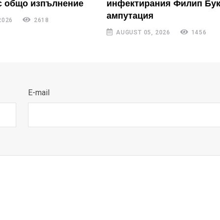
с общо изпълнение
инфектирания Филип Бук
ампутация
2026
2618
AUGUST 05, 2026
1456
E-mail