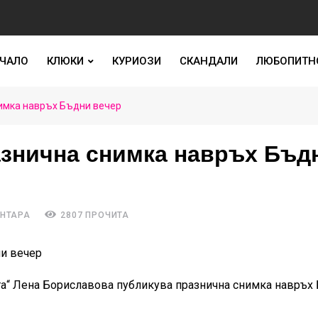
ЧАЛО
КЛЮКИ
КУРИОЗИ
СКАНДАЛИ
ЛЮБОПИТН
нимка навръх Бъдни вечер
азнична снимка навръх Бъд
ЕНТАРА
2807 ПРОЧИТА
а“ Лена Бориславова публикува празнична снимка навръх