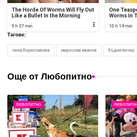
The Horde Of Worms Will Fly Out
One Teasp
Like a Bullet In the Morning
Worms In T
9 h 37 min
10 h 14 min
Тагове:
лена бориславова
мирослав иванов
бъдни вечер
Още от Любопитно
ЛЮБОПИТНО
ЛЮБОПИТН