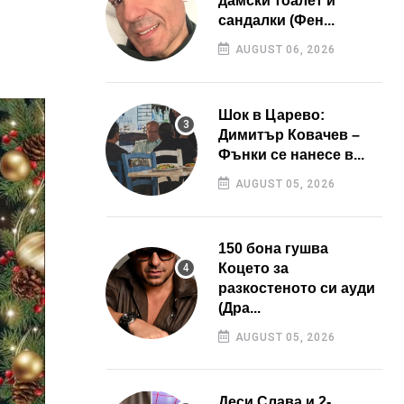
дамски тоалет и
сандалки (Фен...
AUGUST 06, 2026
Шок в Царево:
Димитър Ковачев –
Фънки се нанесе в...
AUGUST 05, 2026
150 бона гушва
Коцето за
разкостеното си ауди
(Дра...
AUGUST 05, 2026
Деси Слава и 2-