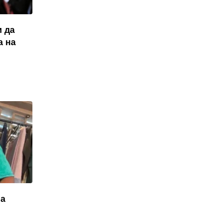
ѝ да
а на
на