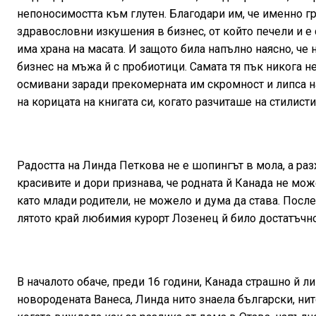
непоносимостта към глутен. Благодари им, че именно гр
здравословни изкушения в бизнес, от който печели и е 
има храна на масата. И защото била напълно наясно, ч
бизнес на мъжа й с пробиотици. Самата тя пък никога не
осмивани заради прекомерната им скромност и липса на
на корицата на книгата си, когато разчиташе на стилист
Радостта на Линда Петкова не е шопингът в мола, а разх
красивите и дори признава, че родната й Канада не мож
като млади родители, не можело и дума да става. Посл
лятото край любимия курорт Лозенец й било достатъчно,
В началото обаче, преди 16 години, Канада страшно й л
новородената Ванеса, Линда нито знаела български, нит