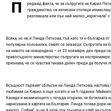
П
редвид факта, че за съпругата на Кирил Пет
гражданство, са изписани стотици измислиц
разплакала или пък най-малко „изригнала“ с
Всяка, но не и Линда Петкова, тъй като тя е българка о
популярни половинки, смеят се зевзеци. Съпругата на
на нивото на новородено – от 23 ноември, ден преди са
правосъдното министерство съпругата на експремиера в
признава, че се чувства такава далеч преди да получи л
Всъщност първият сблъсък на Линда Петкова, настоящ б
любимия си Кирил, а още когато е на 9 годинки. Майкат
Канада и момиченцето с почуда открило, че бутилката и
нарисувана и картата на България. Линда тогава дори н
виното „София“, и ще й даде три дъщери и хляб на съгр