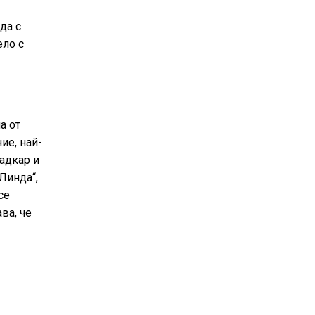
да с
ело с
а от
ие, най-
ладкар и
Линда“,
се
ва, че