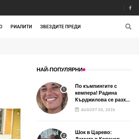
О
РИАЛИТИ
ЗВЕЗДИТЕ ПРЕДИ
НАЙ-ПОПУЛЯРНИ
По къмпингите с
кемпера! Радина
Кърджилова се разх...
AUGUST 05, 2026
Шок в Царево: