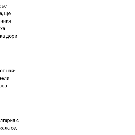
със
а, ще
онния
яха
шка дори
от най-
еели
рез
лгария с
кала се,