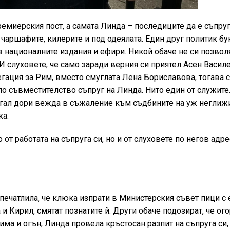
миерския пост, а самата Линда – последиците да е съпруг
чаршафите, килерите и под одеялата. Един друг политик б
в националните издания и ефири. Никой обаче не си позвол
И слуховете, че само заради верния си приятел Асен Васил
егация за Рим, вместо смуглата Лена Бориславова, тогава 
по съвместителство съпруг на Линда. Нито един от служите
игал дори вежда в съжаление към съдбините на уж неглиж
ка.
от работата на съпруга си, но и от слуховете по негов адре
впечатлила, че клюка изпрати в Министерския съвет пици с 
и Кирил, смятат познатите й. Други обаче подозират, че ог
има и огън, Линда провела кръстосан разпит на съпруга си,