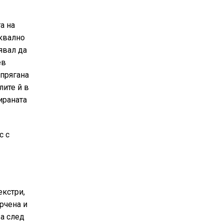
а на
уквално
явал да
ев
спрягана
лите й в
ираната
с с
екстри,
орчена и
 а след