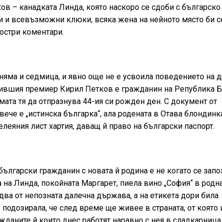
ков – канадката Линда, която наскоро се сдоби с българско
и и всевъзможни клюки, всяка жена на нейното място би с
 остри коментари.
т няма и седмица, и явно още не е усвоила поведението на 
 бившия премиер Кирил Петков е гражданин на Република 
мата тя да отпразнува 44-ия си рожден ден. С документ от
ече е „истинска българка“, ала родената в Отава блондинк
елеяния лист хартия, даващ й право на български паспорт.
ългарски гражданин с новата й родина е не когато се запо
а на Линда, покойната Маргарет, пиела вино „София“ в родн
два от непозната далечна държава, а на етикета дори била
е подозирала, че след време ще живее в страната, от която
ажданите й които днес работят наравно с нея в сладкарница