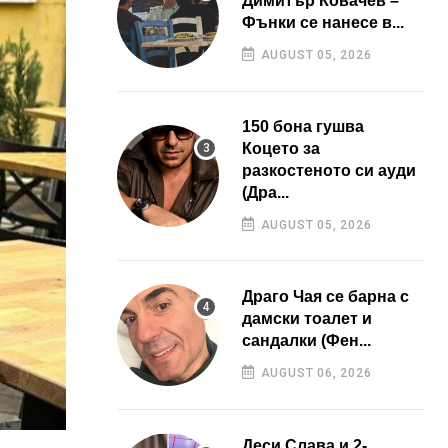
Димитър Ковачев –
Фънки се нанесе в...
AUGUST 05, 2026
150 бона гушва
Коцето за
разкостеното си ауди
(Дра...
AUGUST 05, 2026
Драго Чая се барна с
дамски тоалет и
сандалки (Фен...
AUGUST 06, 2026
Деси Слава и 2-