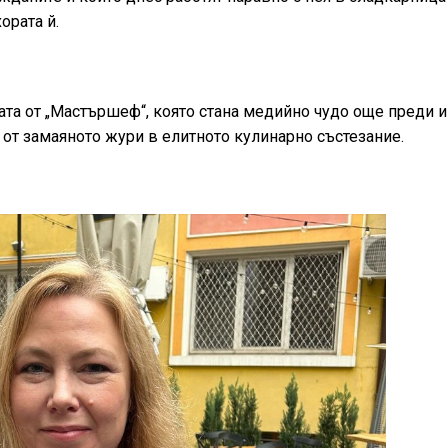
ората й.
дата от „Мастършеф“, която стана медийно чудо още преди 
и от замаяното жури в елитното кулинарно състезание.