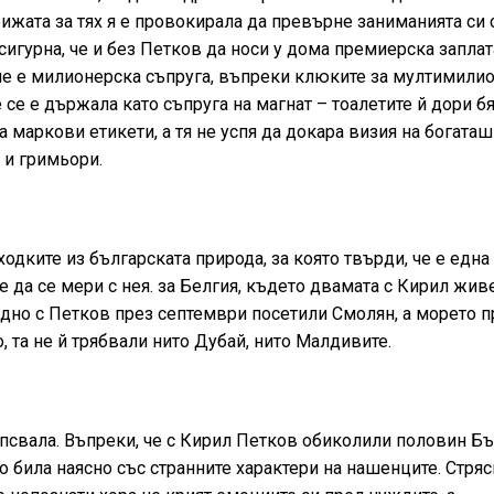
ижата за тях я е провокирала да превърне заниманията си 
сигурна, че и без Петков да носи у дома премиерска заплат
е не е милионерска съпруга, въпреки клюките за мултимили
 се е държала като съпруга на магнат – тоалетите й дори б
 маркови етикети, а тя не успя да докара визия на богата
и и гримьори.
одките из българската природа, за която твърди, че е една 
е да се мери с нея. за Белгия, където двамата с Кирил жив
едно с Петков през септември посетили Смолян, а морето п
 та не й трябвали нито Дубай, нито Малдивите.
ипсвала. Въпреки, че с Кирил Петков обиколили половин Бъ
о била наясно със странните характери на нашенците. Стряс