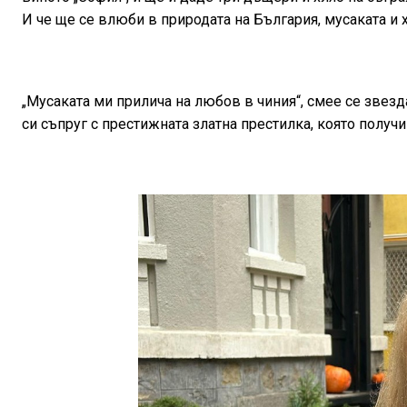
И че ще се влюби в природата на България, мусаката и х
„Мусаката ми прилича на любов в чиния“, смее се звез
си съпруг с престижната златна престилка, която получ