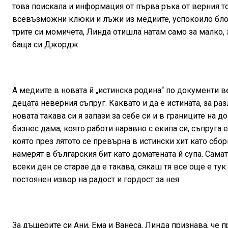
това поискала и информация от първа ръка от верния то
всевъзможни клюки и лъжи из медиите, успокоило блон
трите си момичета, Линда отишла натам само за малко, 
баща си Джордж.
А медиите в новата й „истинска родина“ по документи в
децата неверния съпруг. Каквато и да е истината, за р
новата такава си я запази за себе си и в границите на 
бизнес дама, която работи наравно с екипа си, съпруга 
която през лятото се превърна в истински хит като сбор
намерят в българския бит като доматената й супа. Сама
всеки ден се старае да е такава, сякаш тя все още е ту
постоянен извор на радост и гордост за нея.
За дъщерите си Ани, Ема и Ванеса, Линда признава, че п