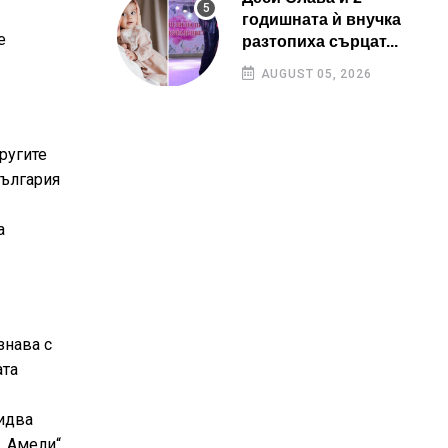
годишната ѝ внучка
е
разтопиха сърцат...
AUGUST 05, 2026
другите
България
а
знава с
ата
 идва
 „Амели“.