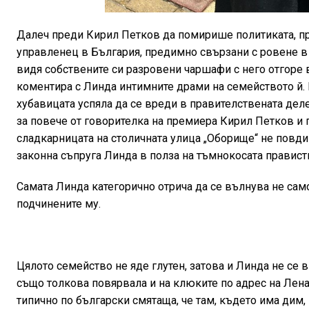
Далеч преди Кирил Петков да помирише политиката, пре
управленец в България, предимно свързани с ровене в 
видя собствените си разровени чаршафи с него отгоре 
коментира с Линда интимните драми на семейството й. 
хубавицата успяла да се вреди в правителствената дел
за повече от говорителка на премиера Кирил Петков и 
сладкарницата на столичната улица „Оборище“ не повд
законна съпруга Линда в полза на тъмнокосата правист
Самата Линда категорично отрича да се вълнува не само 
подчинените му.
Цялото семейство не яде глутен, затова и Линда не се 
също толкова повярвала и на клюките по адрес на Лена 
типично по български смятаща, че там, където има дим, 