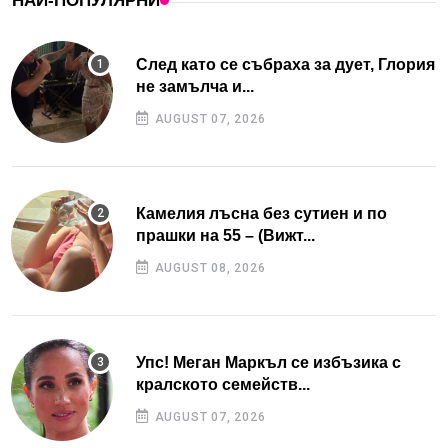
НАЙ-ПОПУЛЯРНИ
След като се събраха за дует, Глория
не замълча и...
AUGUST 07, 2026
Камелия лъсна без сутиен и по
прашки на 55 – (Вижт...
AUGUST 08, 2026
Упс! Меган Маркъл се избъзика с
кралското семейств...
AUGUST 07, 2026