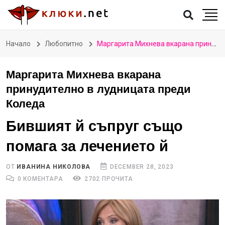
Начало
Любопитно
Маргарита Михнева вкарана принудително в лудницата преди Коледа
Маргарита Михнева вкарана
принудително в лудницата преди
Коледа
Бившият й съпруг също
помага за лечението й
ОТ
ИВАНИНА НИКОЛОВА
DECEMBER 28, 2023
0 КОМЕНТАРА
2702 ПРОЧИТА