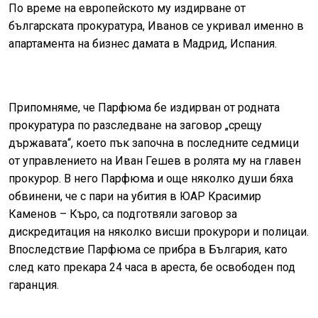
По време на европейското му издирване от
българската прокуратура, Иванов се укривал именно в
апартамента на бизнес дамата в Мадрид, Испания.
Припомняме, че Парфюма бе издирван от родната
прокуратура по разследване на заговор „срещу
държавата“, което пък започна в последните седмици
от управлението на Иван Гешев в ролята му на главен
прокурор. В него Парфюма и още няколко души бяха
обвинени, че с пари на убития в ЮАР Красимир
Каменов – Къро, са подготвяли заговор за
дискредитация на няколко висши прокурори и полицаи.
Впоследствие Парфюма се прибра в България, като
след като прекара 24 часа в ареста, бе освободен под
гаранция.