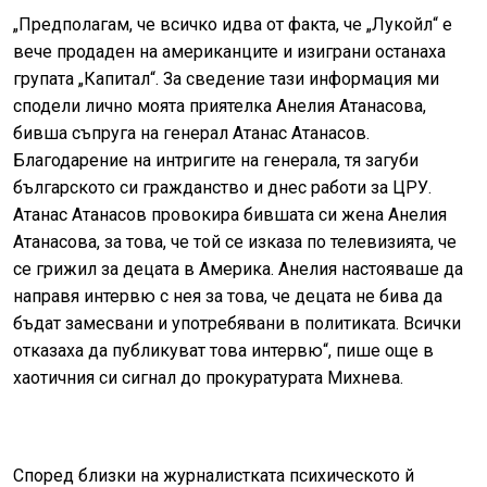
„Предполагам, че всичко идва от факта, че „Лукойл“ е
вече продаден на американците и изиграни останаха
групата „Капитал“. За сведение тази информация ми
сподели лично моята приятелка Анелия Атанасова,
бивша съпруга на генерал Атанас Атанасов.
Благодарение на интригите на генерала, тя загуби
българското си гражданство и днес работи за ЦРУ.
Атанас Атанасов провокира бившата си жена Анелия
Атанасова, за това, че той се изказа по телевизията, че
се грижил за децата в Америка. Анелия настояваше да
направя интервю с нея за това, че децата не бива да
бъдат замесвани и употребявани в политиката. Всички
отказаха да публикуват това интервю“, пише още в
хаотичния си сигнал до прокуратурата Михнева.
Според близки на журналистката психическото й