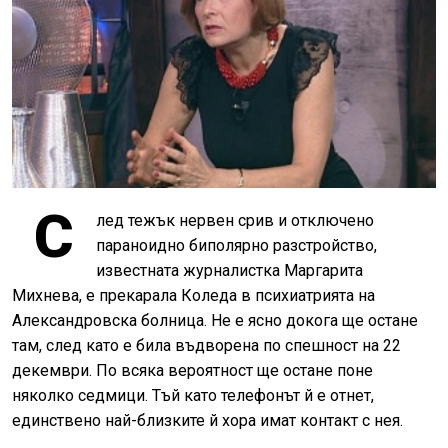
С
лед тежък нервен срив и отключено
параноидно биполярно разстройство,
известната журналистка Маргарита
Михнева, е прекарала Коледа в психиатрията на
Александровска болница. Не е ясно докога ще остане
там, след като е била въдворена по спешност на 22
декември. По всяка вероятност ще остане поне
няколко седмици. Тъй като телефонът й е отнет,
единствено най-близките й хора имат контакт с нея.