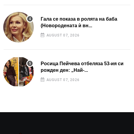
Гала се показа в ролята на баба
(Новородената ѝ вн...
AUGUST 07, 2026
Росица Пейчева отбеляза 53-ия си
рожден ден: „Най-...
AUGUST 07, 2026