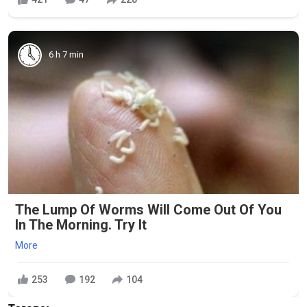
6 h 7 min
The Lump Of Worms Will Come Out Of You
In The Morning. Try It
More
253
192
104