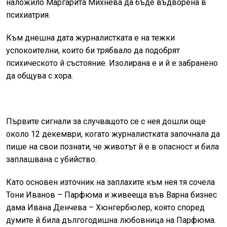
наложило Маргарита Михнева да бъде въдворена в
психиатрия.
Към днешна дата журналистката е на тежки
успокоителни, които би трябвало да подобрят
психическото й състояние. Изолирана е и й е забранено
да общува с хора.
Първите сигнали за случващото се с нея дошли още
около 12 декември, когато журналистката започнала да
пише на свои познати, че животът й е в опасност и била
заплашвана с убийство.
Като основен източник на заплахите към нея тя сочела
Тони Иванов – Парфюма и живееща във Варна бизнес
дама Ивана Денчева – Хюнгербюлер, която според
думите й била дългогодишна любовница на Парфюма.