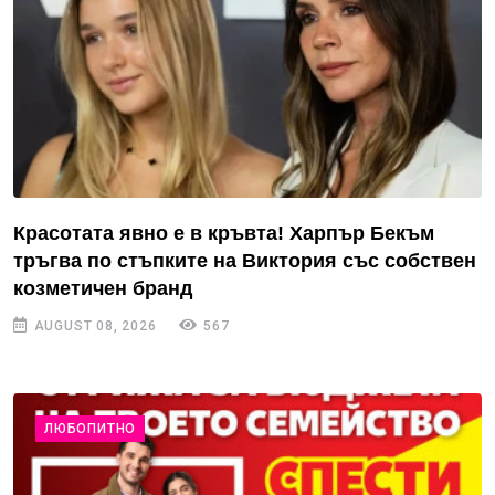
Красотата явно е в кръвта! Харпър Бекъм
тръгва по стъпките на Виктория със собствен
козметичен бранд
AUGUST 08, 2026
567
ЛЮБОПИТНО