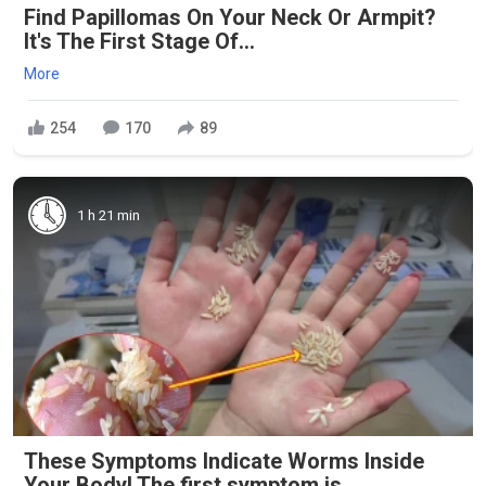
Find Papillomas On Your Neck Or Armpit?
It's The First Stage Of...
More
254
170
89
1 h 21 min
These Symptoms Indicate Worms Inside
Your Body! The first symptom is ..