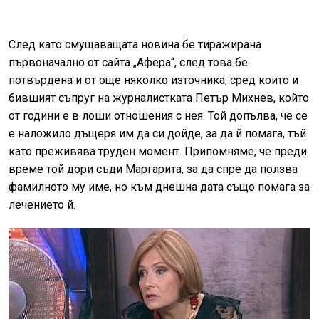
След като смущаващата новина бе тиражирана
първоначално от сайта „Афера“, след това бе
потвърдена и от още няколко източника, сред които и
бившият съпруг на журналистката Петър Михнев, който
от години е в лоши отношения с нея. Той допълва, че се
е наложило дъщеря им да си дойде, за да й помага, тъй
като преживява труден момент. Припомняме, че преди
време той дори съди Маргарита, за да спре да ползва
фамилното му име, но към днешна дата също помага за
лечението й.