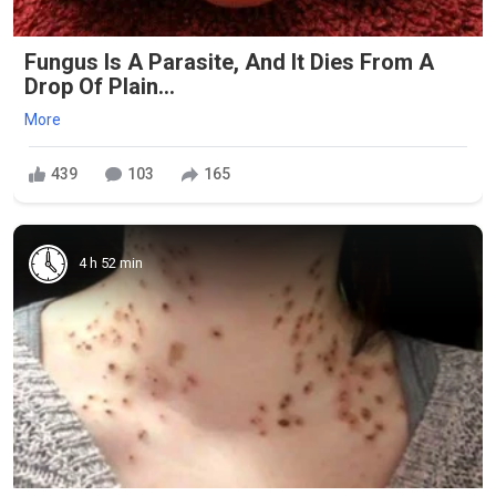
Fungus Is A Parasite, And It Dies From A
Drop Of Plain...
More
439
103
165
4 h 52 min