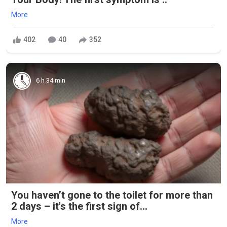
More
402
40
352
6 h 34 min
You haven’t gone to the toilet for more than
2 days – it's the first sign of...
More