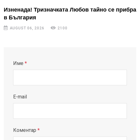
Изненада! Тризначката Любов тайно се прибра
в България
AUGUST 06, 2026
2100
Име
*
E-mail
Коментар
*