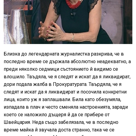
Близка до легендарната журналистка разкрива, че в
последно време се държала абсолютно неадекватно, а
преди няколко седмици състоянието й видимо се
влошило. Твъдяла, че я следят и искат да я ликвидират,
дори подала жалба в Прокуратурата. Твърдяла, че я
следят и искат да я ликвидират и посочила конкретни
лица, които уж я заплашвали. Била като обезумяла,
изпадала в плач и често сменяла настроенията, заради
което се наложило дъщеря й да се прибере от
Швейцария. Неда също забелязала, че в последно
време майка й звучала доста странно, така че се