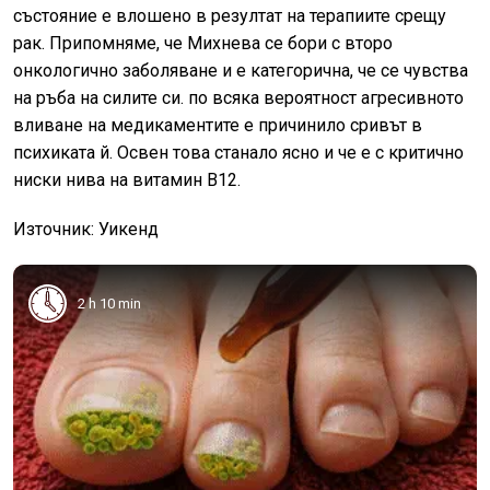
състояние е влошено в резултат на терапиите срещу
рак. Припомняме, че Михнева се бори с второ
онкологично заболяване и е категорична, че се чувства
на ръба на силите си. по всяка вероятност агресивното
вливане на медикаментите е причинило сривът в
психиката й. Освен това станало ясно и че е с критично
ниски нива на витамин В12.
Източник: Уикенд
2 h 10 min