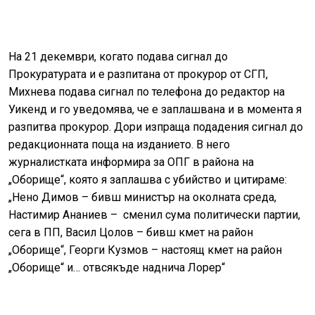
На 21 декември, когато подава сигнал до
Прокуратурата и е разпитана от прокурор от СГП,
Михнева подава сигнал по телефона до редактор на
Уикенд и го уведомява, че е заплашвана и в момента я
разпитва прокурор. Дори изпраща подадения сигнал до
редакционната поща на изданието. В него
журналистката информира за ОПГ в района на
„Оборище“, която я заплашва с убийство и цитираме:
„Нено Димов – бивш министър на околната среда,
Настимир Ананиев –
сменил сума политически партии,
сега в ПП, Васил Цолов – бивш кмет на район
„Оборище“, Георги Кузмов – настоящ кмет на район
„Оборище“ и… отвсякъде наднича Лорер“