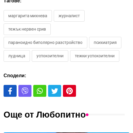
Тагове:
маргарита михнева
журналист
тежък нервен срив
параноидно биполярно разстройство
психиатрия
лудница
успокоителни
тежки успокоителни
Сподели:
Още от Любопитно