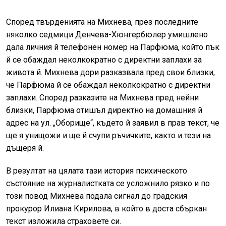
Според твърденията на Михнева, през последните
няколко седмици Денчева-Хюнгербюлер умишлено
дала личния й телефонен номер на Парфюма, който пък
й се обаждал неколкократно с директни заплахи за
живота й. Михнева дори разказвала пред свои близки,
че Парфюма й се обаждал неколкократно с директни
заплахи. Според разказите на Михнева пред нейни
близки, Парфюма отишъл директно на домашния й
адрес на ул. „Оборище“, където й заявил в прав текст, че
ще я унищожи и ще й счупи ръчичките, както и тези на
дъщеря й.
В резултат на цялата тази история психическото
състояние на журналистката се усложнило рязко и по
този повод Михнева подала сигнал до градския
прокурор Илиана Кирилова, в който в доста сбъркан
текст изложила страховете си.