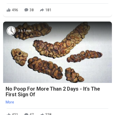
496
38
181
3 h 1 min
No Poop For More Than 2 Days - It's The
First Sign Of
More
421
47
228