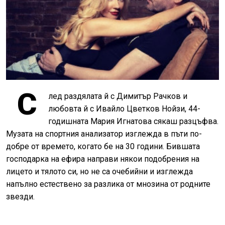
С
лед раздялата й с Димитър Рачков и
любовта й с Ивайло Цветков Нойзи, 44-
годишната Мария Игнатова сякаш разцъфва.
Музата на спортния анализатор изглежда в пъти по-
добре от времето, когато бе на 30 години. Бившата
господарка на ефира направи някои подобрения на
лицето и тялото си, но не са очебийни и изглежда
напълно естествено за разлика от мнозина от родните
звезди.