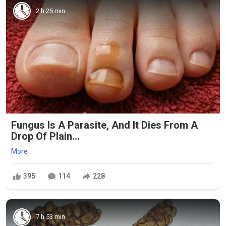
2 h 25 min
Fungus Is A Parasite, And It Dies From A
Drop Of Plain...
More
395
114
228
7 h 53 min