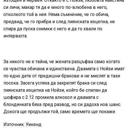
изтощен и нервен. Откакто е с Нойзи, любовта наистина
си личи, макар тя да е много по-влюбена в него,
отколкото той в нея. Няма съмнение, че го обича,
предвид, че го прибра и след пиянската изцепка, не
спира да пуска снимки с него и да го хвали по
интервюта.
За никого не е тайна, че жената разцъфва само когато
се чувства обичана и единствена. Двамата с Нойзи имат
по едно дете от предишни бракове и не мислят в тази
посока. Засега успяха да закрепят брака си след
пиянската изцепка на Нойзи, който бе спипан да
шофира с 2.12 промила алкохол и двамата с
блондинката бяха пред развод, но си дадоха нов шанс.
Докога ще продължи той, само времето ще покаже.
Източник: Уикенд