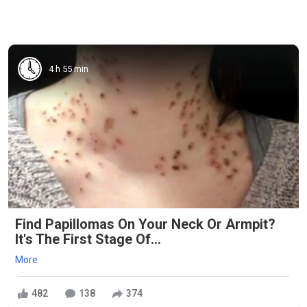
4 h 55 min
Find Papillomas On Your Neck Or Armpit?
It's The First Stage Of...
More
482
138
374