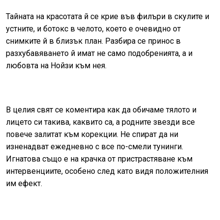
Тайната на красотата й се крие във филъри в скулите и
устните, и ботокс в челото, което е очевидно от
снимките й в близък план. Разбира се принос в
разхубавяването й имат не само подобренията, а и
любовта на Нойзи към нея.
В целия свят се коментира как да обичаме тялото и
лицето си такива, каквито са, а родните звезди все
повече залитат към корекции. Не спират да ни
изненадват ежедневно с все по-смели тунинги.
Игнатова също е на крачка от пристрастяване към
интервенциите, особено след като видя положителния
им ефект.