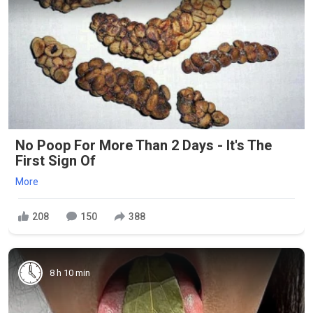
No Poop For More Than 2 Days - It's The
First Sign Of
More
208
150
388
8 h 10 min