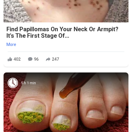
Find Papillomas On Your Neck Or Armpit?
It's The First Stage Of...
More
402
96
247
5 h 1 min