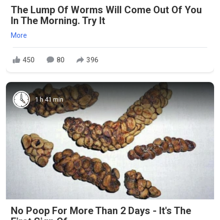
The Lump Of Worms Will Come Out Of You
In The Morning. Try It
More
450
80
396
1 h 41 min
No Poop For More Than 2 Days - It's The