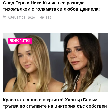
След Геро и Ники Кънчев се разведе
тихомълком с голямата си любов Даниела!
AUGUST 08, 2026
882
ЛЮБОПИТНО
Красотата явно е в кръвта! Харпър Бекъм
тръгва по стъпките на Виктория със собствен