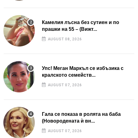
Камелия лъсна без сутиен и по
прашки на 55 – (Вижт...
AUGUST 08, 2026
Упс! Меган Маркъл се избъзика с
кралското семейств...
AUGUST 07, 2026
Гала се показа в ролята на баба
(Новородената ѝ вн...
AUGUST 07, 2026