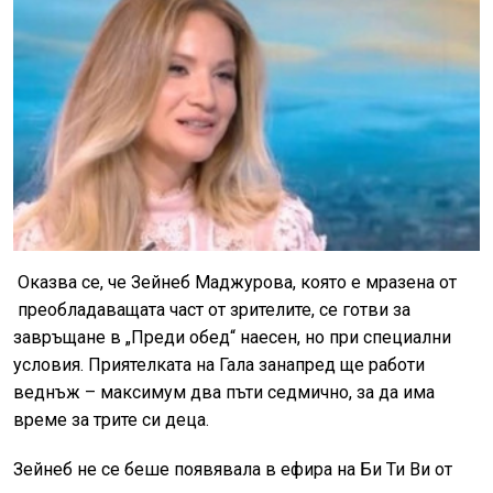
Оказва се, че Зейнеб Маджурова, която е мразена от
преобладаващата част от зрителите, се готви за
завръщане в „Преди обед“ наесен, но при специални
условия. Приятелката на Гала занапред ще работи
веднъж – максимум два пъти седмично, за да има
време за трите си деца.
Зейнеб не се беше появявала в ефира на Би Ти Ви от