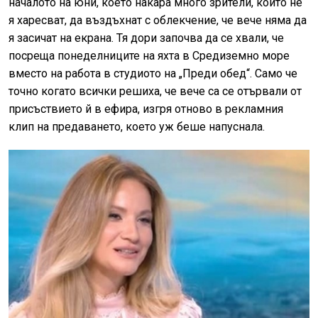
началото на юни, което накара много зрители, които не
я харесват, да въздъхнат с облекчение, че вече няма да
я засичат на екрана. Тя дори започва да се хвали, че
посреща понеделниците на яхта в Средиземно море
вместо на работа в студиото на „Преди обед“. Само че
точно когато всички решиха, че вече са се отървали от
присъствието й в ефира, изгря отново в рекламния
клип на предаването, което уж беше напуснала.