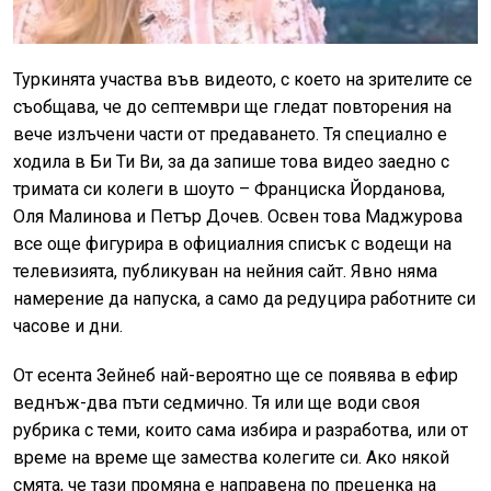
Туркинята участва във видеото, с което на зрителите се
съобщава, че до септември ще гледат повторения на
вече излъчени части от предаването. Тя специално е
ходила в Би Ти Ви, за да запише това видео заедно с
тримата си колеги в шоуто – Франциска Йорданова,
Оля Малинова и Петър Дочев. Освен това Маджурова
все още фигурира в официалния списък с водещи на
телевизията, публикуван на нейния сайт. Явно няма
намерение да напуска, а само да редуцира работните си
часове и дни.
От есента Зейнеб най-вероятно ще се появява в ефир
веднъж-два пъти седмично. Тя или ще води своя
рубрика с теми, които сама избира и разработва, или от
време на време ще замества колегите си. Ако някой
смята, че тази промяна е направена по преценка на