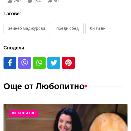
290
194
90
Тагове:
зейнеб маджурова
преди обед
би ти ви
Сподели:
Още от Любопитно
ЛЮБОПИТНО