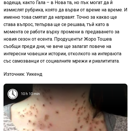
водеща, както Гала – в Нова тв, но пък могат да й
измислят рубрика, която да върви от време на време. И
именно това смятат да направят. Точно за какво ще
става въпрос, тепърва ще се решава, тъй като в
момента се работи върху промени в предаването за
новия сезон от есента. Продуцентът Жоро Тошев
съобщи преди дни, че вече ще залагат повече на
интересни човешки истории, отколкото на интервюта
със самозванци от социалните мрежи и риалититата.
Източник: Уикенд
10 h 10 min