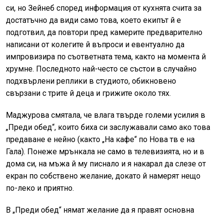
си, но Зейнеб според информация от кухнята счита за
достатъчно да види само това, което екипът й е
подготвил, да повтори пред камерите предварително
написани от колегите й въпроси и евентуално да
импровизира по съответната тема, както на момента й
хрумне. Последното най-често се състои в случайно
подхвърлени реплики в студиото, обикновено
свързани с трите й деца и грижите около тях.
Маджурова смятала, че влага твърде големи усилия в
„Преди обед“, които биха си заслужавали само ако това
предаване е нейно (както „На кафе“ по Нова тв е на
Гала). Понеже мрънкала не само в телевизията, но и в
дома си, на мъжа й му писнало и я накарал да слезе от
екран по собствено желание, докато й намерят нещо
по-леко и приятно.
В „Преди обед“ нямат желание да я правят основна