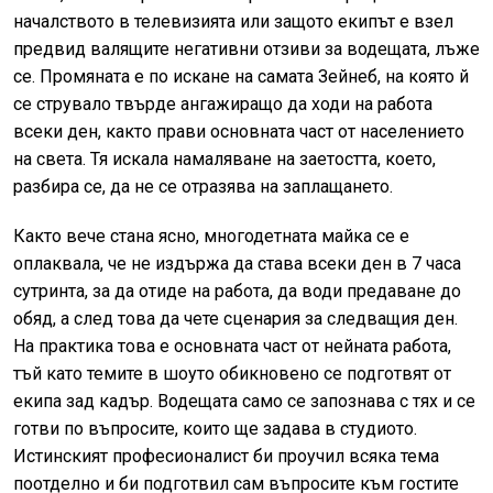
началството в телевизията или защото екипът е взел
предвид валящите негативни отзиви за водещата, лъже
се. Промяната е по искане на самата Зейнеб, на която й
се струвало твърде ангажиращо да ходи на работа
всеки ден, както прави основната част от населението
на света. Тя искала намаляване на заетостта, което,
разбира се, да не се отразява на заплащането.
Както вече стана ясно, многодетната майка се е
оплаквала, че не издържа да става всеки ден в 7 часа
сутринта, за да отиде на работа, да води предаване до
обяд, а след това да чете сценария за следващия ден.
На практика това е основната част от нейната работа,
тъй като темите в шоуто обикновено се подготвят от
екипа зад кадър. Водещата само се запознава с тях и се
готви по въпросите, които ще задава в студиото.
Истинският професионалист би проучил всяка тема
поотделно и би подготвил сам въпросите към гостите