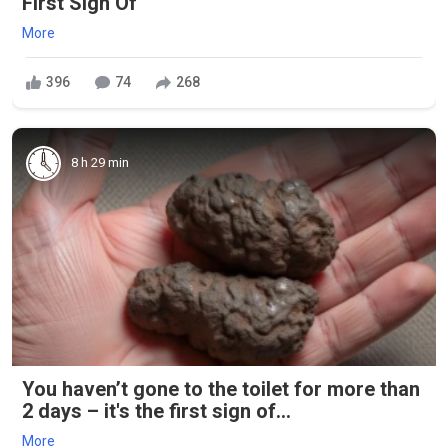
First Sign Of
More
396
74
268
8 h 29 min
You haven’t gone to the toilet for more than
2 days – it's the first sign of...
More