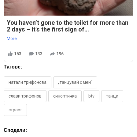
You haven’t gone to the toilet for more than
2 days – it's the first sign of...
More
153
133
196
Тагове:
натали трифонова
„танцувай с мен“
слави трифонов
синоптичка
btv
танци
страст
Сподели: