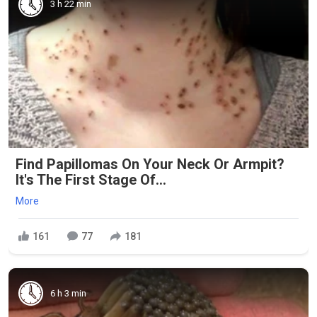
3 h 22 min
Find Papillomas On Your Neck Or Armpit?
It's The First Stage Of...
More
161
77
181
6 h 3 min