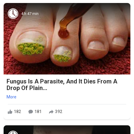
4 h 47 min
Fungus Is A Parasite, And It Dies From A
Drop Of Plain...
More
182
181
392