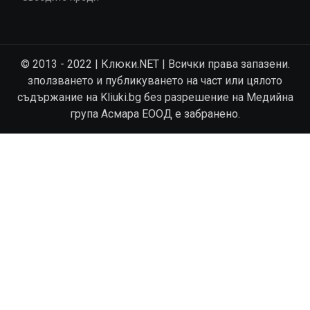
© 2013 - 2022 | Клюки.NET | Всички права запазени.
зползването и публикуването на част или цялото
съдържание на Kliuki.bg без разрешение на Медийна
група Асмара ЕООД е забранено.