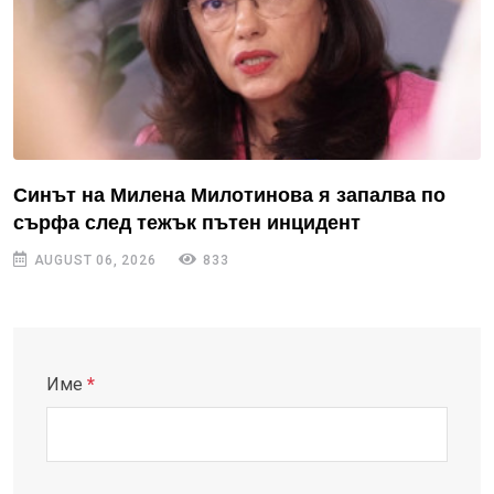
Синът на Милена Милотинова я запалва по
сърфа след тежък пътен инцидент
AUGUST 06, 2026
833
Име
*