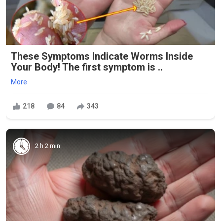
These Symptoms Indicate Worms Inside
Your Body! The first symptom is ..
More
218
84
343
2 h 2 min