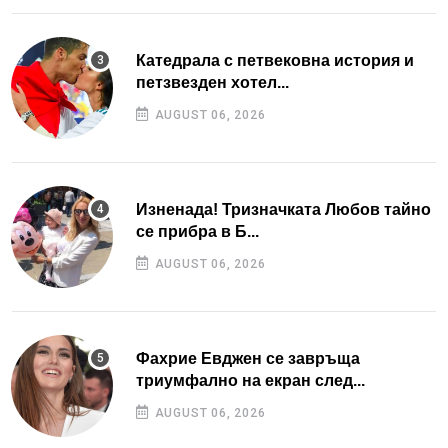
Катедрала с петвековна история и
петзвезден хотел...
AUGUST 06, 2026
Изненада! Тризначката Любов тайно
се прибра в Б...
AUGUST 06, 2026
Фахрие Евджен се завръща
триумфално на екран след...
AUGUST 06, 2026