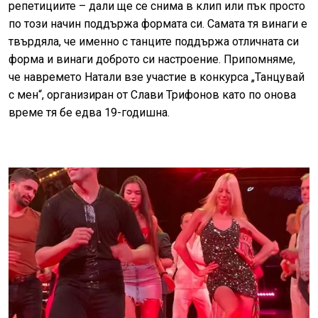
репетициите – дали ще се снима в клип или пък просто
по този начин поддържа формата си. Самата тя винаги е
твърдяла, че именно с танците поддържа отличната си
форма и винаги доброто си настроение. Припомняме,
че навремето Натали взе участие в конкурса „Танцувай
с мен“, организиран от Слави Трифонов като по онова
време тя бе едва 19-годишна.