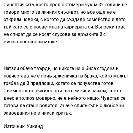
Синоптичката, която пред октомври чукна 32 години не
говори много за личния си живот, но все още не е
открила човека, с когото да създаде семейство и дете,
тъй като се е посветила на кариерата си. Въпреки това
не спират да се носят слухове за връзките й с
високопоставени мъже.
Натали обаче твърди, че никога не е била сгодена и
подчертава, че е привърженичка на брака, който мъжът
трябва да й предложи, когато се почувства готов.
Съвместното съжителство на семейни начала, което
днес е толкоз модерно, не е нейното нещо. Чувства се
готова да стане родител. Иначе списъкът й с любовни
завоевания не е никак кратък.
Източник: Уикенд