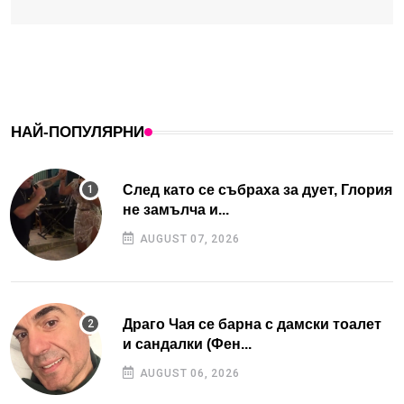
НАЙ-ПОПУЛЯРНИ
След като се събраха за дует, Глория
не замълча и...
AUGUST 07, 2026
Драго Чая се барна с дамски тоалет
и сандалки (Фен...
AUGUST 06, 2026