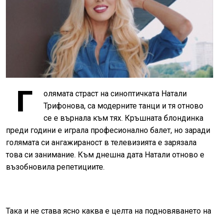
Г
олямата страст на синоптичката Натали
Трифонова, са модерните танци и тя отново
се е върнала към тях. Кръшната блондинка
преди години е играла професионално балет, но заради
голямата си ангажираност в телевизията е зарязала
това си занимание. Към днешна дата Натали отново е
възобновила репетициите.
Така и не става ясно каква е целта на подновяването на