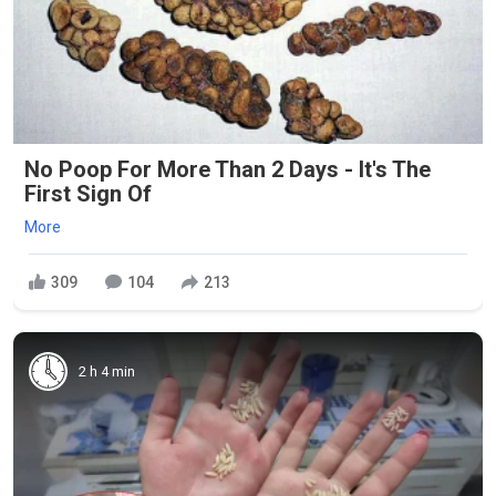
No Poop For More Than 2 Days - It's The
First Sign Of
More
309
104
213
2 h 4 min