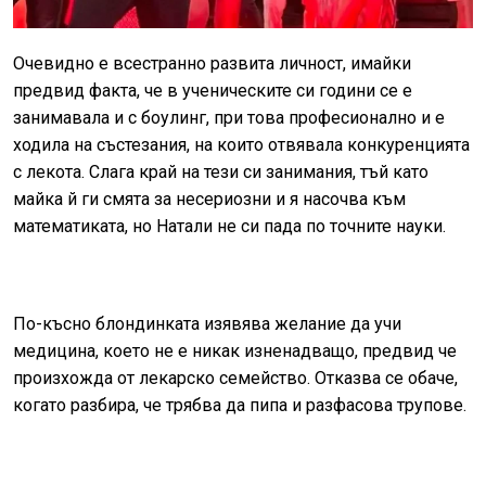
Очевидно е всестранно развита личност, имайки
предвид факта, че в ученическите си години се е
занимавала и с боулинг, при това професионално и е
ходила на състезания, на които отвявала конкуренцията
с лекота. Слага край на тези си занимания, тъй като
майка й ги смята за несериозни и я насочва към
математиката, но Натали не си пада по точните науки.
По-късно блондинката изявява желание да учи
медицина, което не е никак изненадващо, предвид че
произхожда от лекарско семейство. Отказва се обаче,
когато разбира, че трябва да пипа и разфасова трупове.