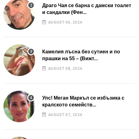
Драго Чая се барна с дамски тоалет
и сандалки (Фен...
AUGUST 06, 2026
Камелия лъсна без сутиен и по
прашки на 55 – (Вижт...
AUGUST 08, 2026
Упс! Меган Маркъл се избъзика с
кралското семейств...
AUGUST 07, 2026