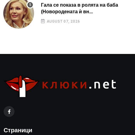
Гала се показа в ролята на баба
(Новородената ѝ вн...
AUGUST 07, 2026
Страници