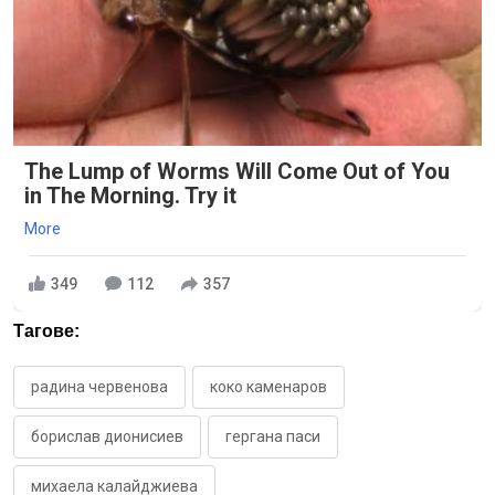
The Lump of Worms Will Come Out of You
in The Morning. Try it
More
349
112
357
Тагове:
радина червенова
коко каменаров
борислав дионисиев
гергана паси
михаела калайджиева