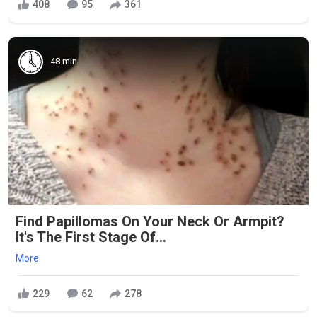
408
95
361
48 min
Find Papillomas On Your Neck Or Armpit?
It's The First Stage Of...
More
229
62
278