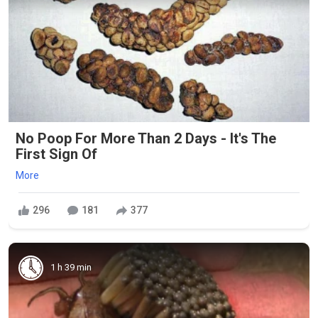
No Poop For More Than 2 Days - It's The
First Sign Of
More
296
181
377
1 h 39 min