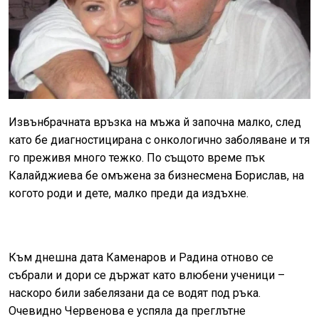
Извънбрачната връзка на мъжа й започна малко, след
като бе диагностицирана с онкологично заболяване и тя
го преживя много тежко. По същото време пък
Калайджиева бе омъжена за бизнесмена Борислав, на
когото роди и дете, малко преди да издъхне.
Към днешна дата Каменаров и Радина отново се
събрали и дори се държат като влюбени ученици –
наскоро били забелязани да се водят под ръка.
Очевидно Червенова е успяла да преглътне