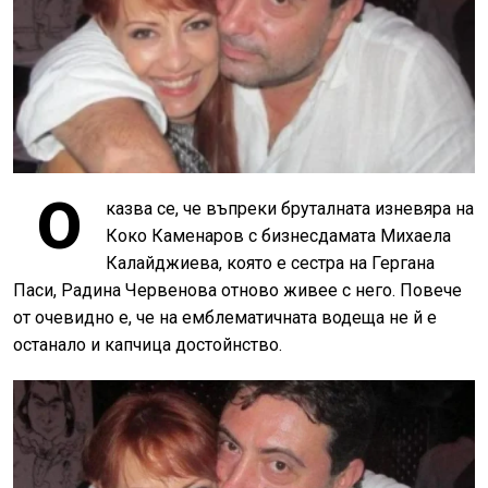
О
казва се, че въпреки бруталната изневяра на
Коко Каменаров с бизнесдамата Михаела
Калайджиева, която е сестра на Гергана
Паси, Радина Червенова отново живее с него. Повече
от очевидно е, че на емблематичната водеща не й е
останало и капчица достойнство.