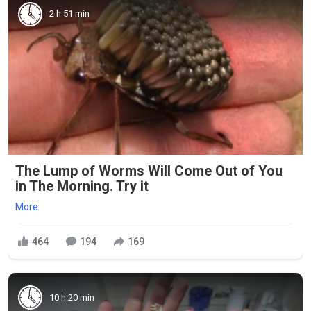
2 h 51 min
The Lump of Worms Will Come Out of You
in The Morning. Try it
More
464
194
169
10 h 20 min