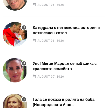
AUGUST 06, 2026
Катедрала с петвековна история и
петзвезден хотел...
AUGUST 06, 2026
Упс! Меган Маркъл се избъзика с
кралското семейств...
AUGUST 07, 2026
Гала се показа в ролята на баба
(Новородената ѝ вн...