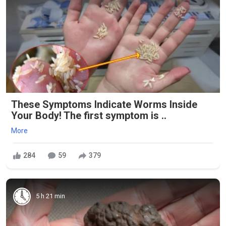
These Symptoms Indicate Worms Inside
Your Body! The first symptom is ..
More
284
59
379
5 h 21 min