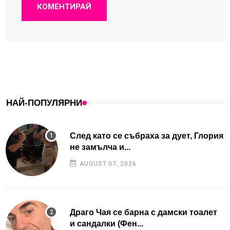
КОМЕНТИРАЙ
НАЙ-ПОПУЛЯРНИ
След като се събраха за дует, Глория
не замълча и...
AUGUST 07, 2026
Драго Чая се барна с дамски тоалет
и сандалки (Фен...