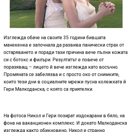
Изглежда обаче на своите 35 години бившата
манекенка е започнала да развива панически страх от
остаряването и поради тази причина вече пълни кожата
си с ботокс и филъри. Резултатът е повече от
поразяващ – лицето й вече изглежда като восъчно.
Промяната се забелязва и с просто око от снимките,
които тези дни в социалните мрежи пусна колежката й
Гери Малкоданска, с която са приятелки.
На фотоса Никол и Гери позират издокарани в бяло, на
фона на ваканционен комплекс. И докато Малкоданска
изглежда както обикновено, Никол е странно