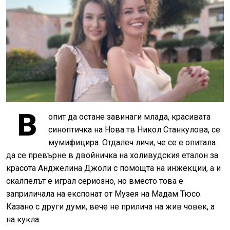
В
опит да остане завинаги млада, красивата
синоптичка на Нова тв Никол Станкулова, се
мумифицира. Отдалеч личи, че се е опитала
да се превърне в двойничка на холивудския еталон за
красота Анджелина Джоли с помощта на инжекции, а и
скалпелът е играл сериозно, но вместо това е
заприличала на експонат от Музея на Мадам Тюсо.
Казано с други думи, вече не прилича на жив човек, а
на кукла.