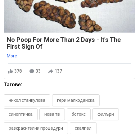
No Poop For More Than 2 Days - It's The
First Sign Of
More
378
33
137
Тагове:
никол станкулова
гери малкоданска
синоптичка
нова тв
ботокс
филъри
разкрасителни процедури
скалпел