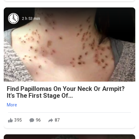
2 h 53 min
Find Papillomas On Your Neck Or Armpit?
It's The First Stage Of...
More
395
96
87