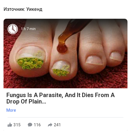
Източник: Уикенд
1 h 7 min
Fungus Is A Parasite, And It Dies From A
Drop Of Plain...
More
315
116
241