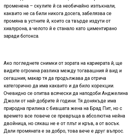
променена – скулите й са необичайно изпъкнали,
каквито не са били никога досега, забелязва се
промяна в устните й, които са твърде издути от
хиалурона, а челото й е станало като циментирано
заради ботокса.
Ако погледнете снимки от зората на кариерата й, ще
видите огромна разлика между тогавашния й вид и
сегашния, макар тя да продължава да отрича
категорично да има каквито и да било корекции.
Очевидно се опитва всячески да наподоби Анджелина
Джоли от най-добрите й години. Тя донякъде има
природна прилика с бившата жена на Брад Пит, но с
времето все повече се превръща в абсолютна нейна
двойница, но сякаш не е от плът и кръв, а от восък.
Дали промяната е за добро, това вече е друг въпрос.