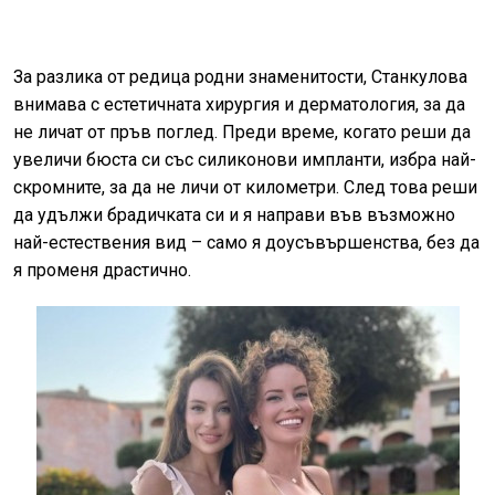
За разлика от редица родни знаменитости, Станкулова
внимава с естетичната хирургия и дерматология, за да
не личат от пръв поглед. Преди време, когато реши да
увеличи бюста си със силиконови импланти, избра най-
скромните, за да не личи от километри. След това реши
да удължи брадичката си и я направи във възможно
най-естествения вид – само я доусъвършенства, без да
я променя драстично.