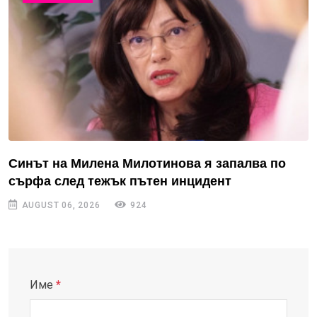
Синът на Милена Милотинова я запалва по
сърфа след тежък пътен инцидент
AUGUST 06, 2026
924
Име
*