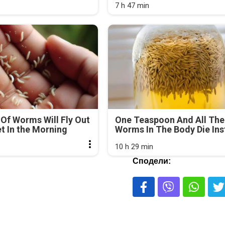
7 h 47 min
Of Worms Will Fly Out
One Teaspoon And All The
et In the Morning
Worms In The Body Die Ins
10 h 29 min
Сподели: