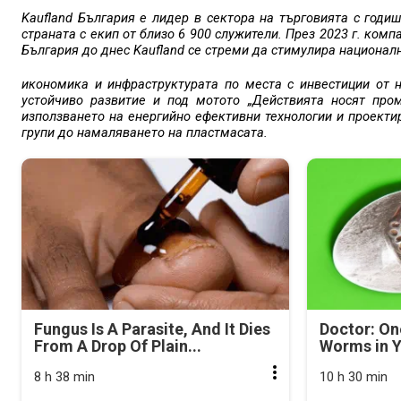
Kaufland България е лидер в сектора на търговията с годиш
страната с екип от близо 6 900 служители. През 2023 г. компа
България до днес Kaufland се стреми да стимулира национал
икономика и инфраструктурата по места с инвестиции от н
устойчиво развитие и под мотото „Действията носят про
използването на енергийно ефективни технологии и проекти
групи до намаляването на пластмасата.
Fungus Is A Parasite, And It Dies
Doctor: On
From A Drop Of Plain...
Worms in Y
8 h 38 min
10 h 30 min