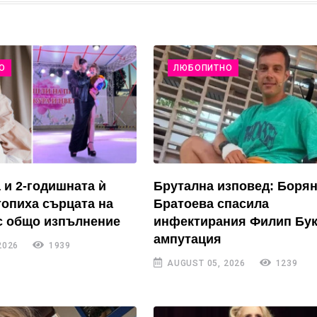
О
ЛЮБОПИТНО
 и 2-годишната ѝ
Брутална изповед: Боря
топиха сърцата на
Братоева спасила
с общо изпълнение
инфектирания Филип Бук
ампутация
2026
1939
AUGUST 05, 2026
1239