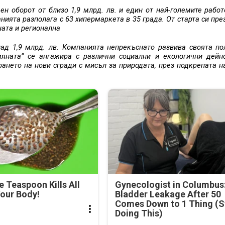
ен оборот от близо 1,9 млрд. лв. и един от най-големите работ
нията разполага с 63 хипермаркета в 35 града. От старта си през
ната и регионална
ад 1,9 млрд. лв. Компанията непрекъснато развива своята по
мяната“ се ангажира с различни социални и екологични дейн
рането на нови сгради с мисъл за природата, през подкрепата н
e Teaspoon Kills All
Gynecologist in Columbus
our Body!
Bladder Leakage After 50
Comes Down to 1 Thing (S
Doing This)