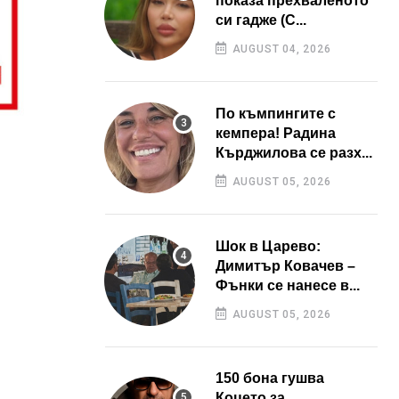
показа прехваленото
си гадже (С...
AUGUST 04, 2026
По къмпингите с
кемпера! Радина
Кърджилова се разх...
AUGUST 05, 2026
Шок в Царево:
Димитър Ковачев –
Фънки се нанесе в...
AUGUST 05, 2026
150 бона гушва
Коцето за