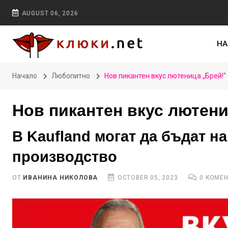
AUGUST 06, 2026
НА
Начало
Любопитно
Нов пикантен вкус лютеница „Брей!“ 
Нов пикантен вкус лютени
В Kaufland могат да бъдат н
производство
ОТ
ИВАНИНА НИКОЛОВА
OCTOBER 05, 2023
0 КОМЕ