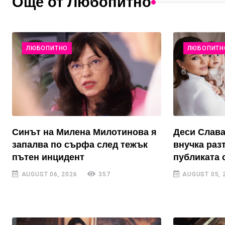
Още от Любопитно
ЛЮБОПИТНО
ЛЮБОПИТН
Синът на Милена Милотинова я
Деси Слава
запалва по сърфа след тежък
внучка раз
пътен инцидент
публиката 
AUGUST 06, 2026
357
AUGUST 05, 