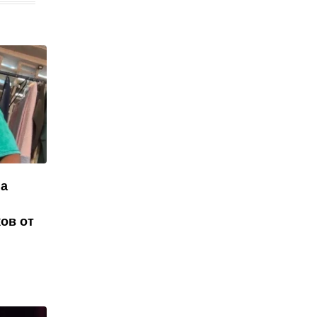
на
ов от