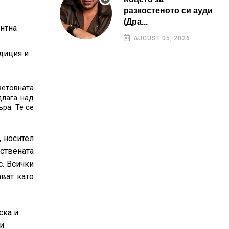
разкостеното си ауди
(Дра...
антна
AUGUST 05, 2026
адиция и
ветовната
длага над
ъра. Те се
 носител
бствената
с. Всички
ават като
ска и
и