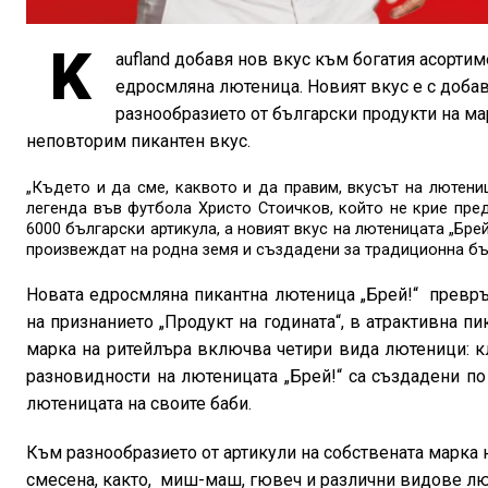
K
aufland добавя нов вкус към богатия асортим
едросмляна лютеница. Новият вкус е с доба
разнообразието от български продукти на ма
неповторим пикантен вкус.
„Където и да сме, каквото и да правим, вкусът на лютениц
легенда във футбола Христо Стоичков, който не крие пре
6000 български артикула, а новият вкус на лютеницата „Бре
произвеждат на родна земя и създадени за традиционна бъ
Новата едросмляна пикантна лютеница „Брей!“
превръ
на признанието „Продукт на годината“, в атрактивна пи
марка на ритейлъра включва четири вида лютеници: кл
разновидности на лютеницата „Брей!“ са създадени по
лютеницата на своите баби.
Към разнообразието от артикули на собствената марка 
смесена, както, миш-маш, гювеч и различни видове лют