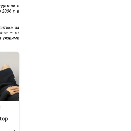
одатели в
 2006 г. в
литика за
ости – от
а уязвими
:
top