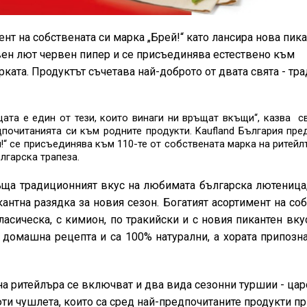
ент на собствената си марка „Брей!“ като лансира нова пик
вен лют червен пипер и се присъединява естествено към
рката.
Продуктът съчетава най-доброто от двата свята - тр
ата е един от тези, които винаги ни връщат вкъщи“, казва
с
дпочитанията си към родните продукти.
Kaufland
България пре
й!“ се присъединява към 110-те от собствената марка на ритейл
лгарска трапеза.
ща традиционният вкус на любимата българска лютеница,
кантна разядка за новия сезон. Богатият асортимент на со
асическа, с кимион, по тракийски и с новия пикантен вку
 домашна рецепта и са 100% натурални, а хората припозн
на ритейлъра се включват и два вида сезонни туршии - цар
и чушлета, които са сред най-предпочитаните продукти пр