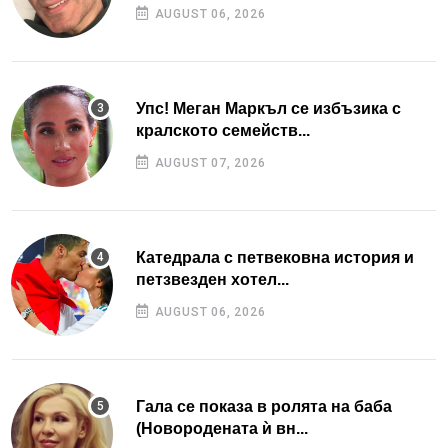
AUGUST 06, 2026
Упс! Меган Маркъл се избъзика с
кралското семейств...
AUGUST 07, 2026
Катедрала с петвековна история и
петзвезден хотел...
AUGUST 06, 2026
Гала се показа в ролята на баба
(Новородената ѝ вн...