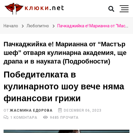
Начало
Любопитно
Пачкаджийка е! Марианна от “Мастър шеф” отваря кулинарна академия, ще драпа и в науката (Подробности)
Пачкаджийка е! Марианна от “Мастър
шеф” отваря кулинарна академия, ще
драпа и в науката (Подробности)
Победителката в
кулинарното шоу вече няма
финансови грижи
ОТ
ЖАСМИНА ЕДОРОВА
DECEMBER 06, 2023
1 КОМЕНТАРА
9485 ПРОЧИТА