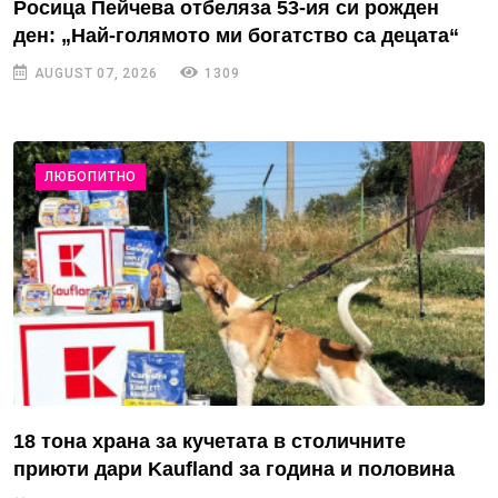
Росица Пейчева отбеляза 53-ия си рожден
ден: „Най-голямото ми богатство са децата“
AUGUST 07, 2026
1309
ЛЮБОПИТНО
18 тона храна за кучетата в столичните
приюти дари Kaufland за година и половина