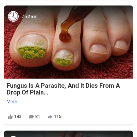
7 h 3 min
Fungus Is A Parasite, And It Dies From A
Drop Of Plain...
More
183
81
115