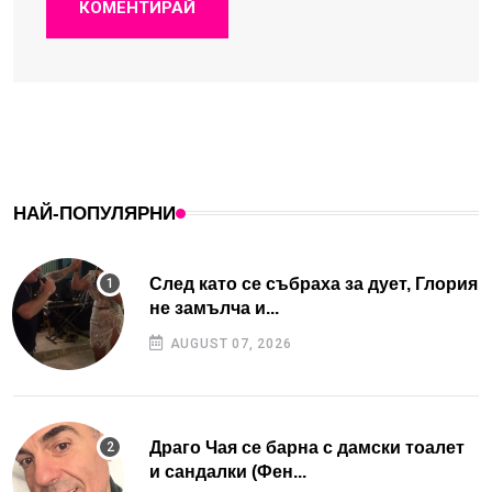
КОМЕНТИРАЙ
НАЙ-ПОПУЛЯРНИ
След като се събраха за дует, Глория
не замълча и...
AUGUST 07, 2026
Драго Чая се барна с дамски тоалет
и сандалки (Фен...