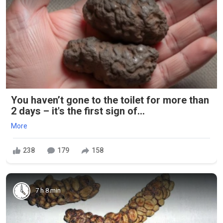
You haven’t gone to the toilet for more than
2 days – it's the first sign of...
More
238
179
158
7 h 8 min