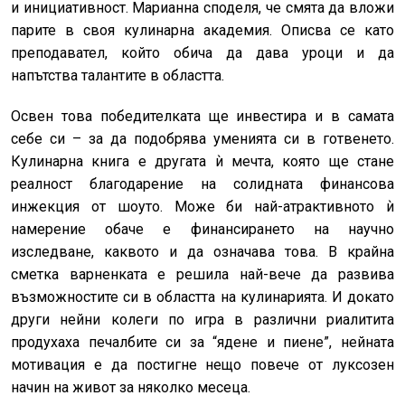
и инициативност. Марианна споделя, че смята да вложи
парите в своя кулинарна академия. Описва се като
преподавател, който обича да дава уроци и да
напътства талантите в областта.
Освен това победителката ще инвестира и в самата
себе си – за да подобрява уменията си в готвенето.
Кулинарна книга е другата ѝ мечта, която ще стане
реалност благодарение на солидната финансова
инжекция от шоуто. Може би най-атрактивното ѝ
намерение обаче е финансирането на научно
изследване, каквото и да означава това. В крайна
сметка варненката е решила най-вече да развива
възможностите си в областта на кулинарията. И докато
други нейни колеги по игра в различни риалитита
продухаха печалбите си за “ядене и пиене”, нейната
мотивация е да постигне нещо повече от луксозен
начин на живот за няколко месеца.