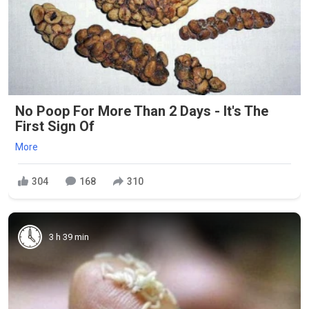
No Poop For More Than 2 Days - It's The
First Sign Of
More
304
168
310
3 h 39 min