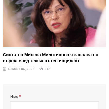
Синът на Милена Милотинова я запалва по
сърфа след тежък пътен инцидент
AUGUST 06, 2026
945
Име
*