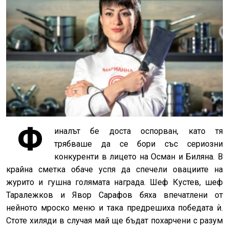
Ф
иналът бе доста оспорван, като тя
трябваше да се бори със сериозни
конкуренти в лицето на Осман и Биляна. В
крайна сметка обаче успя да спечели овациите на
журито и гушна голямата награда. Шеф Кустев, шеф
Таралежков и Явор Сарафов бяха впечатлени от
нейното мроско меню и така предрешиха победата ѝ.
Стоте хиляди в случая май ще бъдат похарчени с разум