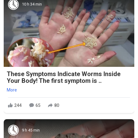
10 h 34 min
These Symptoms Indicate Worms Inside
Your Body! The first symptom is ..
More
244
65
80
9 h 45 min