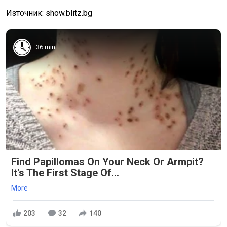
Източник: show.blitz.bg
36 min
Find Papillomas On Your Neck Or Armpit?
It's The First Stage Of...
More
203
32
140