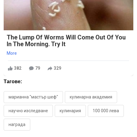
The Lump Of Worms Will Come Out Of You
In The Morning. Try It
More
382
79
329
Тагове:
марианна "мастър шеф"
кулинарна академия
научно изследване
кулинария
100 000 лева
награда