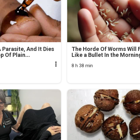
 Parasite, And It Dies
The Horde Of Worms Will F
 Of Plain...
Like a Bullet In the Mornin
8 h 38 min