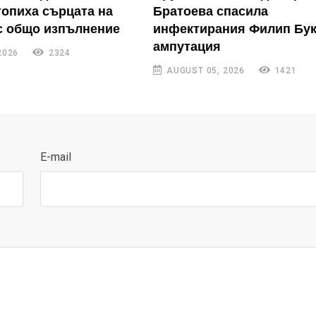
топиха сърцата на
Братоева спасила
с общо изпълнение
инфектирания Филип Бук
ампутация
2026
2324
AUGUST 05, 2026
1421
E-mail