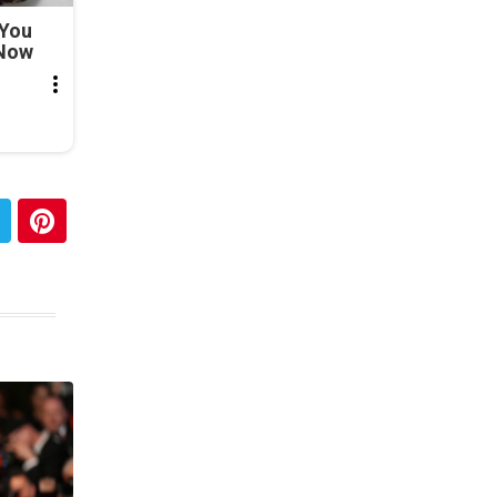
 You
 Now