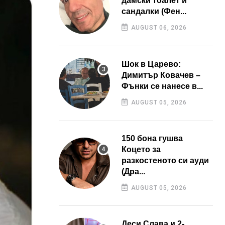
дамски тоалет и
сандалки (Фен...
AUGUST 06, 2026
Шок в Царево:
Димитър Ковачев –
Фънки се нанесе в...
AUGUST 05, 2026
150 бона гушва
Коцето за
разкостеното си ауди
(Дра...
AUGUST 05, 2026
Деси Слава и 2-