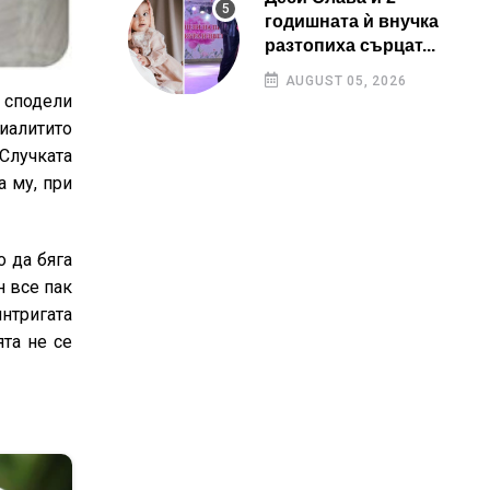
годишната ѝ внучка
разтопиха сърцат...
AUGUST 05, 2026
 сподели
риалитито
Случката
а му, при
о да бяга
н все пак
интригата
та не се