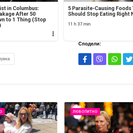
st in Columbus:
5 Parasite-Causing Foods
akage After 50
Should Stop Eating Right
n to 1 Thing (Stop
11 h 37 min
)
Сподели:
лувка
О
ЛЮБОПИТНО