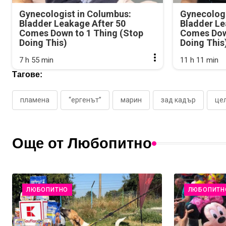
Gynecologist in Columbus:
Gynecologi
Bladder Leakage After 50
Bladder Le
Comes Down to 1 Thing (Stop
Comes Dow
Doing This)
Doing This
7 h 55 min
11 h 11 min
Тагове:
пламена
“ергенът”
марин
зад кадър
це
Още от Любопитно
ЛЮБОПИТНО
ЛЮБОПИТН