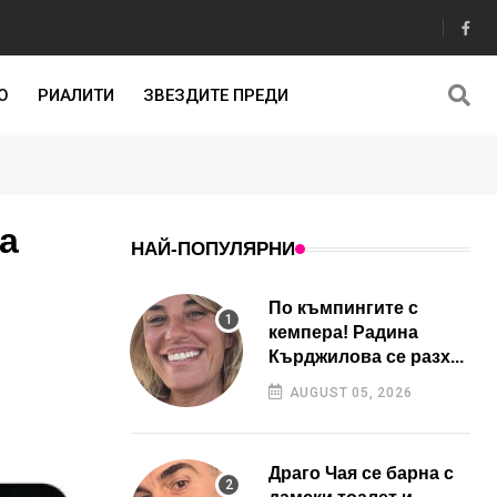
О
РИАЛИТИ
ЗВЕЗДИТЕ ПРЕДИ
а
НАЙ-ПОПУЛЯРНИ
По къмпингите с
кемпера! Радина
Кърджилова се разх...
AUGUST 05, 2026
Драго Чая се барна с