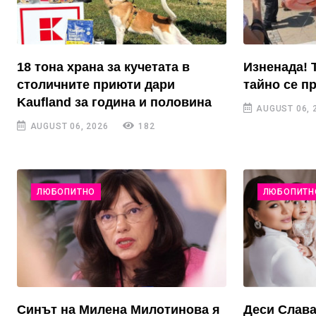
18 тона храна за кучетата в
Изненада! 
столичните приюти дари
тайно се п
Kaufland за година и половина
AUGUST 06, 
AUGUST 06, 2026
182
ЛЮБОПИТНО
ЛЮБОПИТН
Синът на Милена Милотинова я
Деси Слава