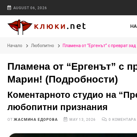
AUGUST 06, 2026
НА
Начало
Любопитно
Пламена от “Ергенът” с преврат зад
Пламена от “Ергенът” с п
Марин! (Подробности)
Коментарното студио на “Пре
любопитни признания
ОТ
ЖАСМИНА ЕДОРОВА
MAY 13, 2026
0 КОМЕНТАРА