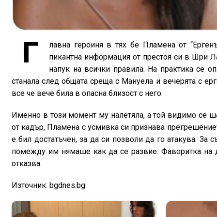
Г
лавна героиня в тях бе Пламена от “Ергенъ
пикантна информация от престоя си в Шри Ла
напук на всички правила. На практика се о
станала след общата среща с Мануела и вечерята с ерг
все че вече била в опасна близост с него.
Именно в този момент му налетяла, а той видимо се ш
от кадър, Пламена с усмивка си признава прегрешение
е бил достатъчен, за да си позволи да го атакува. За 
помежду им нямаше как да се развие. Фаворитка на д
отказва.
Източник: bgdnes.bg