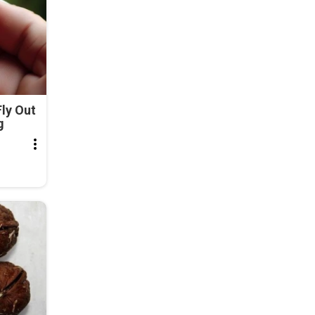
ly Out
g