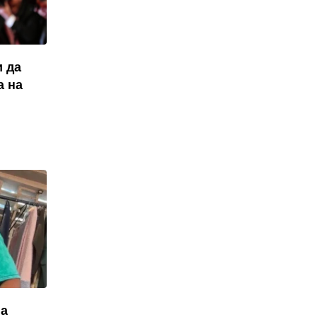
ѝ да
а на
на