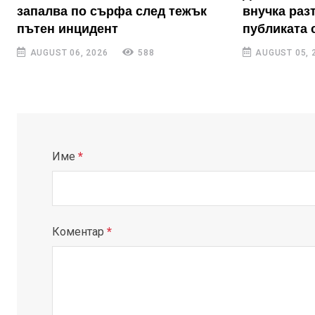
запалва по сърфа след тежък
внучка раз
пътен инцидент
публиката 
AUGUST 06, 2026
588
AUGUST 05, 
Име
*
Коментар
*