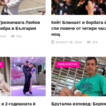
Тризначката Любов
Кейт Бланшет и борбата 
рибра в България
спи повече от четири час
нощ
2026
924
AUGUST 06, 2026
259
О
ЛЮБОПИТНО
 и 2-годишната ѝ
Брутална изповед: Боря