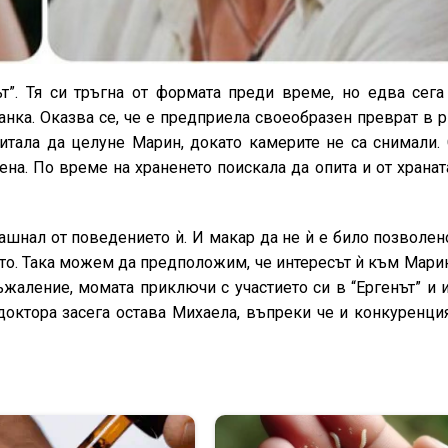
т”. Тя си тръгна от формата преди време, но едва сега
нка. Оказва се, че е предприела своеобразен преврат в 
питала да целуне Марин, докато камерите не са снимали. 
ена. По време на храненето поискала да опита и от хранат
ашнал от поведението ѝ. И макар да не ѝ е било позволен
то. Така можем да предположим, че интересът ѝ към Мари
съжаление, момата приключи с участието си в “Ергенът” и 
октора засега остава Михаела, въпреки че и конкуренция