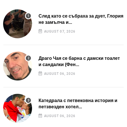
След като се събраха за дует, Глория
не замълча и...
AUGUST 07, 2026
Драго Чая се барна с дамски тоалет
и сандалки (Фен...
AUGUST 06, 2026
Катедрала с петвековна история и
петзвезден хотел...
AUGUST 06, 2026