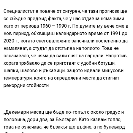
Специалистът е повече от сигурен, че тази прогноза ще
се сбъдне предвид факта, че у нас отдавна няма зими
като от периода 1960 – 1990 г. По думите му вече сме в
нов период, обхващаш календарното време от 1991 до
2020 г., когато снеговалежите започнали постепенно да
намаляват, а студът да отстъпва на топлото. Това не
означавало, че няма да вали сняг на парцали. Напротив,
хората трябвало да се приготвят с удобни ботуши,
шапки, шалове и ръкавици, защото идвали минусови
температури, които на определени места да стигнат
рекордни стойности.
„Декември месец ще бъде по-топъл с около градус и
половина, дори два, за България. Като казвам топло,
това не означава, че бъзакът ще цъфне, а по булевард