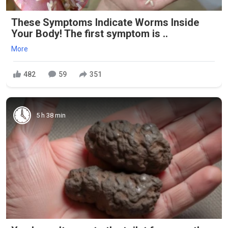
These Symptoms Indicate Worms Inside
Your Body! The first symptom is ..
More
482
59
351
5 h 38 min