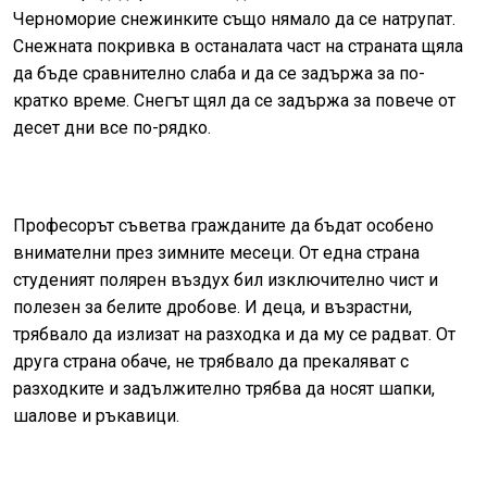
Черноморие снежинките също нямало да се натрупат.
Снежната покривка в останалата част на страната щяла
да бъде сравнително слаба и да се задържа за по-
кратко време. Снегът щял да се задържа за повече от
десет дни все по-рядко.
Професорът съветва гражданите да бъдат особено
внимателни през зимните месеци. От една страна
студеният полярен въздух бил изключително чист и
полезен за белите дробове. И деца, и възрастни,
трябвало да излизат на разходка и да му се радват. От
друга страна обаче, не трябвало да прекаляват с
разходките и задължително трябва да носят шапки,
шалове и ръкавици.