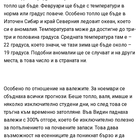
топло ще бъде. Февруари ще бъде с температури в
норма или градус повече. Особено топло ще бъде в
Източен Сибир и край Северния ледовит океан, което
си е аномалия. Температурата може да достигне до три-
три и половина градуса. Средната температура там е –
22 градуса, което значи, че тази зима ще бъде около –
19 градуса. Подобни аномалии ще се случват и на други
места, в това число и в страната ни.
Особено по отношение на валежите. За ноември се
сбъднаха всички прогнози. Беше топло, валя, имаше и
няколко изключително студени дни, но след това се
тръгна към временно затопляне. Във Видин паднаха
валежи с 300% отгоре, което бе изключително полезно
за попълнението на почвените запаси. Това дава
възможност на есенниците да поникнат бързо и да