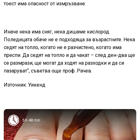
тоест има опасност от измръзване.
Иначе нека има сняг, нека дишаме кислород.
Поледицата обаче не е подходяща за възрастните. Нека
седят на топло, когато не е разчистено, когато има
преспи. Да седят на топло и да чакат – след ден-два ще
се размрази, ще могат да ходят на разходки и да си
пазаруват“, съветва още проф. Рачев.
Източник: Уикенд
5 h 48 min