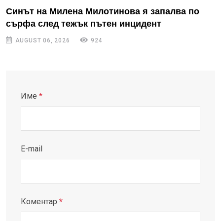
Синът на Милена Милотинова я запалва по
сърфа след тежък пътен инцидент
AUGUST 06, 2026
924
Име
*
E-mail
Коментар
*