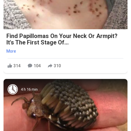
Find Papillomas On Your Neck Or Armpit?
It's The First Stage Of...
More
314
104
310
4 h 16 min