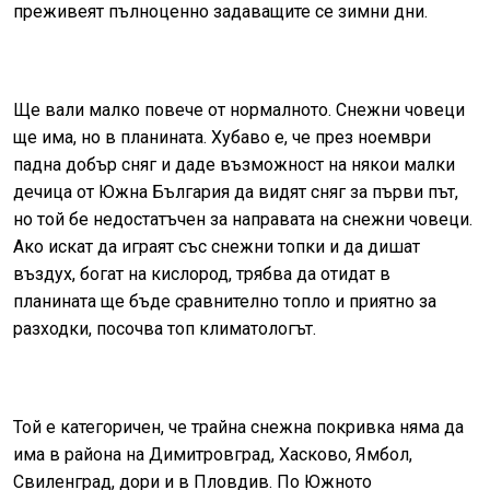
преживеят пълноценно задаващите се зимни дни.
Ще вали малко повече от нормалното. Снежни човеци
ще има, но в планината. Хубаво е, че през ноември
падна добър сняг и даде възможност на някои малки
дечица от Южна България да видят сняг за първи път,
но той бе недостатъчен за направата на снежни човеци.
Ако искат да играят със снежни топки и да дишат
въздух, богат на кислород, трябва да отидат в
планината ще бъде сравнително топло и приятно за
разходки, посочва топ климатологът.
Той е категоричен, че трайна снежна покривка няма да
има в района на Димитровград, Хасково, Ямбол,
Свиленград, дори и в Пловдив. По Южното