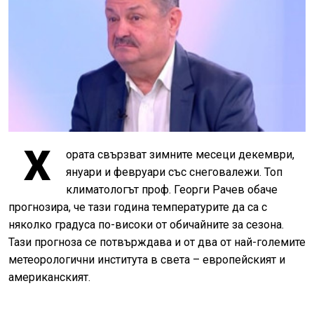
Х
ората свързват зимните месеци декември,
януари и февруари със снеговалежи. Топ
климатологът проф. Георги Рачев обаче
прогнозира, че тази година температурите да са с
няколко градуса по-високи от обичайните за сезона.
Тази прогноза се потвърждава и от два от най-големите
метеорологични института в света – европейският и
американският.