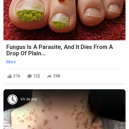
Fungus Is A Parasite, And It Dies From A
Drop Of Plain...
More
376
122
398
9 h 36 min