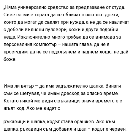
„Няма универсално средство за предпазване от студа.
Съветът ми е хората да се обличат с няколко дрехи,
които да могат да свалят при нужда, а не да се навличат
с дебели вълнени пуловери, кожи и други подобни
неща. Изключително много трябва да се внимава за
персоналния компютър – нашата глава, да не я
простудим, да не се подхлъзнем и паднем лошо, не дай
боже.
Има ли вятър – да има задължително шапка. Винаги
съм се шегувал, че имам дрескод за опасно време.
Когато някой ме види с ръкавици, значи времето е с
жълт код. Ако ме видят с
ръкавици и шапка, кодът става оранжев. Ако към
шапка, ръкавици съм добавил и шал – кодът е червен,