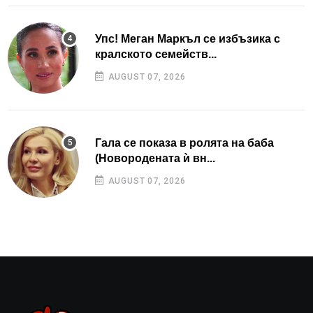
Упс! Меган Маркъл се избъзика с
кралското семейств...
AUGUST 07, 2026
Гала се показа в ролята на баба
(Новородената ѝ вн...
AUGUST 07, 2026