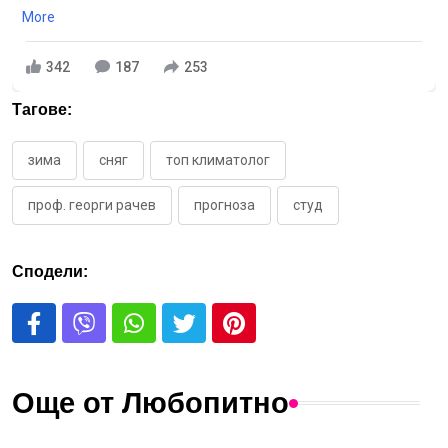
More
342
187
253
Тагове:
зима
сняг
топ климатолог
проф. георги рачев
прогноза
студ
Сподели:
Още от Любопитно