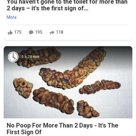
You haven’t gone to the toilet for more than
2 days – it's the first sign of...
More
175
195
118
3 h 29 min
No Poop For More Than 2 Days - It's The
First Sign Of