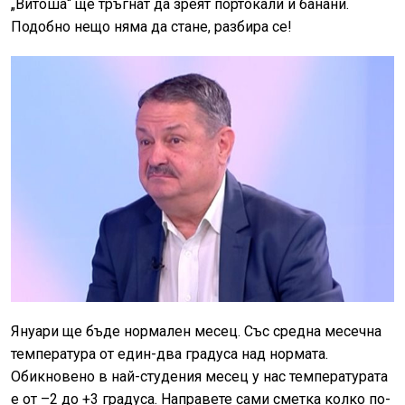
„Витоша“ ще тръгнат да зреят портокали и банани.
Подобно нещо няма да стане, разбира се!
Януари ще бъде нормален месец. Със средна месечна
температура от един-два градуса над нормата.
Обикновено в най-студения месец у нас температурата
е от –2 до +3 градуса. Направете сами сметка колко по-