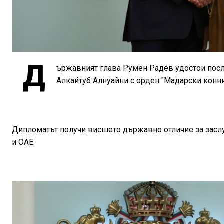
Д
ържавният глава Румен Радев удостои посл
Алкайтуб Алнуайни с орден "Мадарски конни
Дипломатът получи висшето държавно отличие за заслу
и ОАЕ.