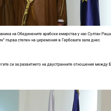
аника на Обединените арабски емирства у нас Султан Раш
к" първа степен на церемония в Гербовата зала днес.
гите си за развитието на двустранните отношения между 