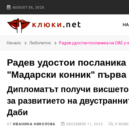
AUGUST 06, 2026
НА
Начало
Любопитно
Радев удостои посланика на ОАЕ у н
Радев удостои посланика 
"Мадарски конник" първа
Дипломатът получи висшето 
за развитието на двустранн
Даби
ОТ
ИВАНИНА НИКОЛОВА
DECEMBER 11, 2023
0 КОМ