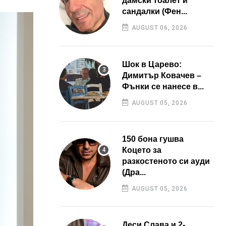
дамски тоалет и
сандалки (Фен...
AUGUST 06, 2026
Шок в Царево:
Димитър Ковачев –
Фънки се нанесе в...
AUGUST 05, 2026
150 бона гушва
Коцето за
разкостеното си ауди
(Дра...
AUGUST 05, 2026
Деси Слава и 2-