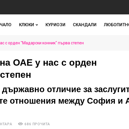
ЧАЛО
КЛЮКИ
КУРИОЗИ
СКАНДАЛИ
ЛЮБОПИТН
ас с орден "Мадарски конник" първа степен
на ОАЕ у нас с орден
 степен
държавно отличие за заслугит
ите отношения между София и 
ЕНТАРА
686 ПРОЧИТА