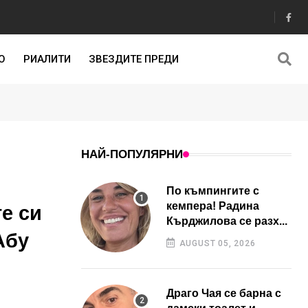
О
РИАЛИТИ
ЗВЕЗДИТЕ ПРЕДИ
НАЙ-ПОПУЛЯРНИ
По къмпингите с
кемпера! Радина
е си
Кърджилова се разх...
Абу
AUGUST 05, 2026
Драго Чая се барна с