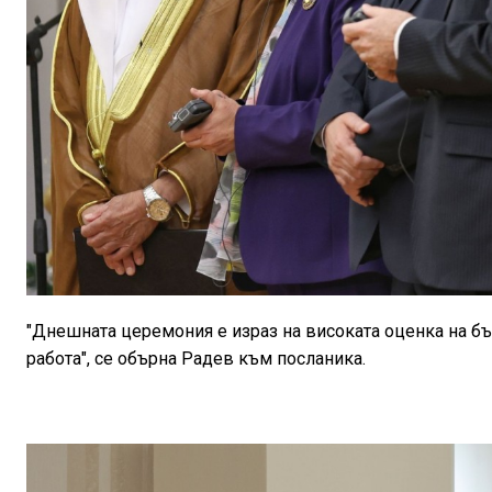
"Днешната церемония е израз на високата оценка на бъ
работа", се обърна Радев към посланика.