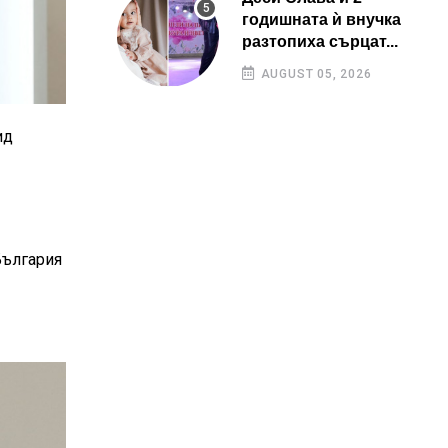
годишната ѝ внучка
разтопиха сърцат...
AUGUST 05, 2026
ид
България