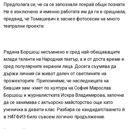
Предполага се, че са се запознали покрай общи познати.
Не е изключено и именно работата им да ги е срещнала,
предвид, че Томашевич е заснел фотосесии на много
театрални проекти.
Радина Боршош несъмнено е сред най-обещаващите
млади таланти на Народния театър, а и от доста време е
сред популярните екранни лица. Досега съумява да
държи личния си живот далеч от светлините на
прожекторите. Припомняме, че наследницата на
бившия зам.-кмет по култура на София Мирослав
Боршош и журналистката Искра Владимирова, започна
да се занимава с актьорско майсторство още като
ученичка в девети клас. Разбира се кандидатстването й
в НАТФИЗ било съвсем логично продължение.