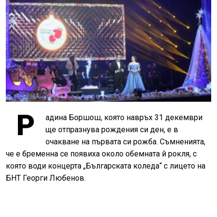
Р
адина Боршош, която навръх 31 декември
ще отпразнува рождения си ден, е в
очакване на първата си рожба. Съмненията,
че е бременна се появиха около обемната й рокля, с
която води концерта „Българската коледа“ с лицето на
БНТ Георги Любенов.