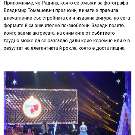
Припомняме, че Радина, която се омъжи за фотографа
Владимир Томашевич през юни, винаги е правила
впечатление със стройната си и изваяна фигура, но сега
формите й са значително по-заоблени. Заради позите,
които заема актрисата, на снимките от събитието
трудно може да се разгадае дали крие коремче или е в
резултат на елегантната й рокля, която е доста пищна.