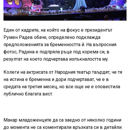
Един от кадрите, на който на фокус е президентът
Румен Радев обаче, определено подклажда
предположенията за бременността й. На въпросния
фотос, Радина е подпряла ръце под корема си, в
резултат на което подчертава изпъкналостта му.
Колеги на актрисата от Народния театър твърдят, че тя
на истина е бременна и дори подчертават, че е в
средата на третия месец, но все още не е оповестила
публично благата вест.
Макар младоженците да са заедно от няколко години
до момента не са коментирали връзката си в детайли.