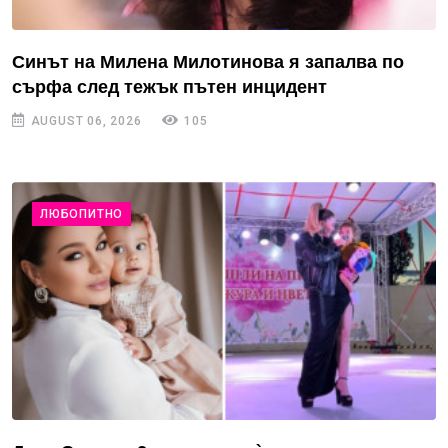
Синът на Милена Милотинова я запалва по
сърфа след тежък пътен инцидент
AUGUST 06, 2026
105
ЛЮБОПИТНО