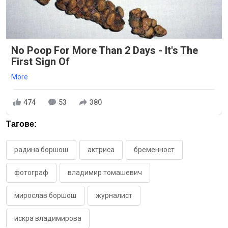
No Poop For More Than 2 Days - It's The
First Sign Of
More
474
53
380
Тагове:
радина боршош
актриса
бременност
фотограф
владимир томашевич
мирослав боршош
журналист
искра владимирова