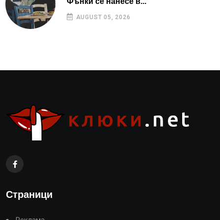
Фънки се нанесе в...
AUGUST 05, 2026
Страници