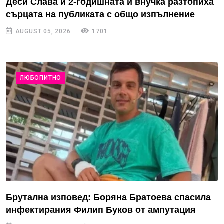
Деси Слава и 2-годишната ѝ внучка разтопиха
сърцата на публиката с общо изпълнение
AUGUST 05, 2026
1701
ЛЮБОПИТНО
Брутална изповед: Боряна Братоева спасила
инфектирания Филип Буков от ампутация