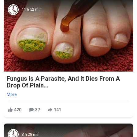
11 h 52 min
Fungus Is A Parasite, And It Dies From A
Drop Of Plain...
More
420
37
141
3 h 28 min