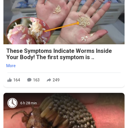
These Symptoms Indicate Worms Inside
Your Body! The first symptom is ..
More
164
163
249
6 h 28 min