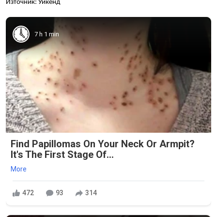
Източник: Уикенд
7 h 1 min
Find Papillomas On Your Neck Or Armpit?
It's The First Stage Of...
More
472
93
314