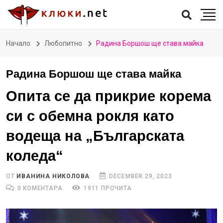
Начало
Любопитно
Радина Боршош ще става майка
Радина Боршош ще става майка
Опита се да прикрие корема
си с обемна рокля като
водеща на „Българската
коледа“
ОТ
ИВАНИНА НИКОЛОВА
DECEMBER 29, 2023
0 КОМЕНТАРА
1911 ПРОЧИТА