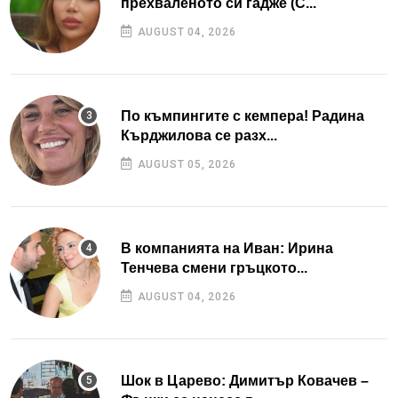
прехваленото си гадже (С...
AUGUST 04, 2026
По къмпингите с кемпера! Радина
Кърджилова се разх...
AUGUST 05, 2026
В компанията на Иван: Ирина
Тенчева смени гръцкото...
AUGUST 04, 2026
Шок в Царево: Димитър Ковачев –