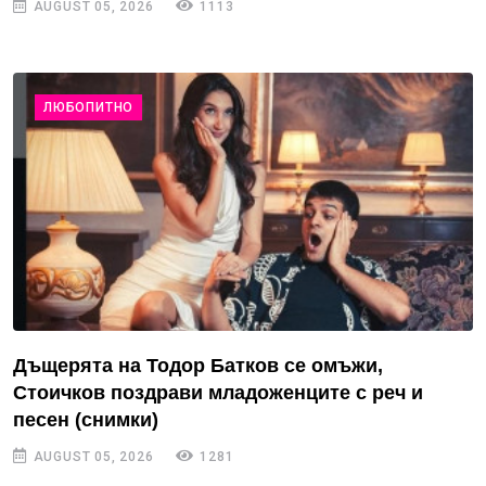
AUGUST 05, 2026
1113
ЛЮБОПИТНО
Дъщерята на Тодор Батков се омъжи,
Стоичков поздрави младоженците с реч и
песен (снимки)
AUGUST 05, 2026
1281