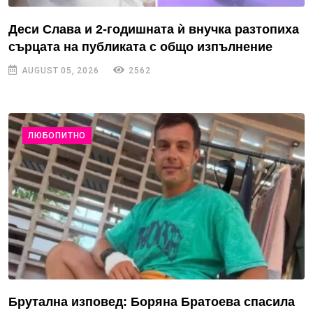
Деси Слава и 2-годишната ѝ внучка разтопиха
сърцата на публиката с общо изпълнение
AUGUST 05, 2026
2562
ЛЮБОПИТНО
Брутална изповед: Боряна Братоева спасила