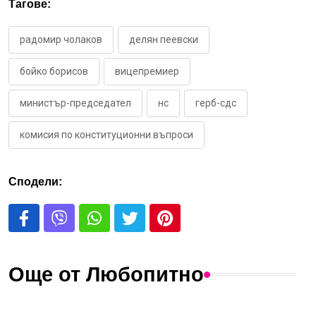
Тагове:
радомир чолаков
делян пеевски
бойко борисов
вицепремиер
министър-председател
нс
герб-сдс
комисия по конституционни въпроси
Сподели:
Още от Любопитно