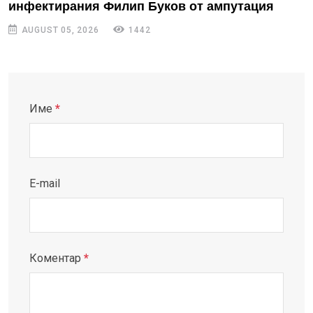
инфектирания Филип Буков от ампутация
AUGUST 05, 2026
1442
Име
*
E-mail
Коментар
*