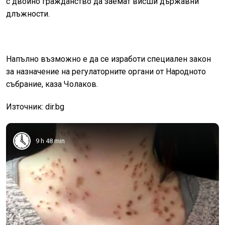
с двойно гражданство да заемат висши държавни
длъжности.
Напълно възможно е да се изработи специален закон
за назначение на регулаторните органи от Народното
събрание, каза Чолаков.
Източник: dir.bg
9 h 48 min