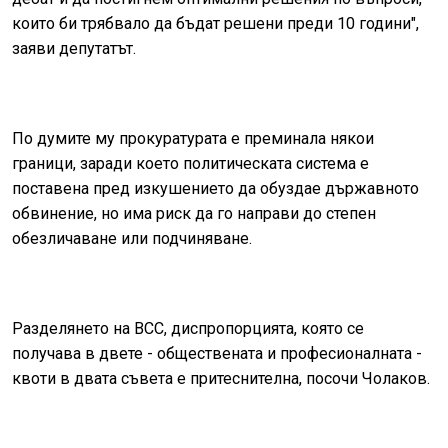
които би трябвало да бъдат решени преди 10 години",
заяви депутатът.
По думите му прокуратурата е преминала някои
граници, заради което политическата система е
поставена пред изкушението да обуздае държавното
обвинение, но има риск да го направи до степен
обезличаване или подчиняване.
Разделянето на ВСС, диспропорцията, която се
получава в двете - обществената и професионалната -
квоти в двата съвета е притеснителна, посочи Чолаков.