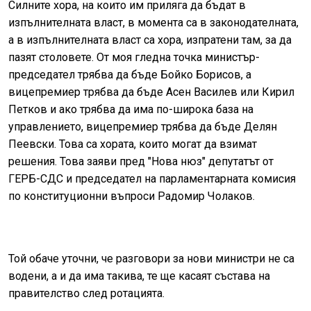
Силните хора, на които им приляга да бъдат в
изпълнителната власт, в момента са в законодателната,
а в изпълнителната власт са хора, изпратени там, за да
пазят столовете. От моя гледна точка министър-
председател трябва да бъде Бойко Борисов, а
вицепремиер трябва да бъде Асен Василев или Кирил
Петков и ако трябва да има по-широка база на
управлението, вицепремиер трябва да бъде Делян
Пеевски. Това са хората, които могат да взимат
решения. Това заяви пред "Нова нюз" депутатът от
ГЕРБ-СДС и председател на парламентарната комисия
по конституционни въпроси Радомир Чолаков.
Той обаче уточни, че разговори за нови министри не са
водени, а и да има такива, те ще касаят състава на
правителство след ротацията.