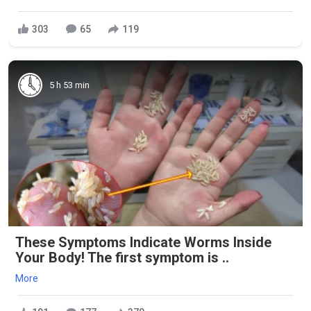
303
65
119
5 h 53 min
These Symptoms Indicate Worms Inside
Your Body! The first symptom is ..
More