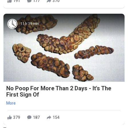
191
177
370
11 h 19 min
No Poop For More Than 2 Days - It's The
First Sign Of
More
379
187
154