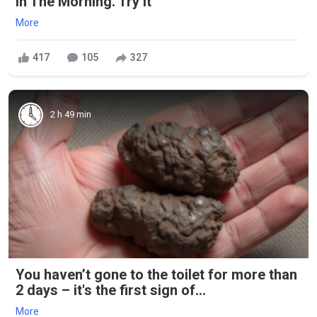
in The Morning. Try it
More
417
105
327
2 h 49 min
You haven’t gone to the toilet for more than
2 days – it's the first sign of...
More