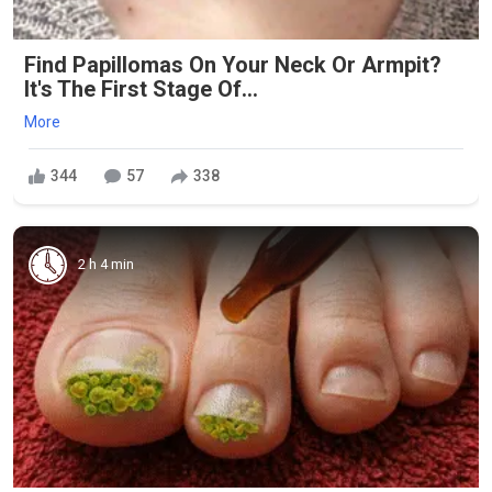
Find Papillomas On Your Neck Or Armpit?
It's The First Stage Of...
More
344
57
338
2 h 4 min