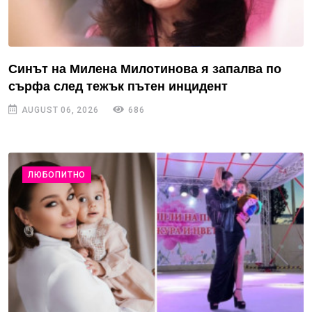
Синът на Милена Милотинова я запалва по
сърфа след тежък пътен инцидент
AUGUST 06, 2026
686
ЛЮБОПИТНО