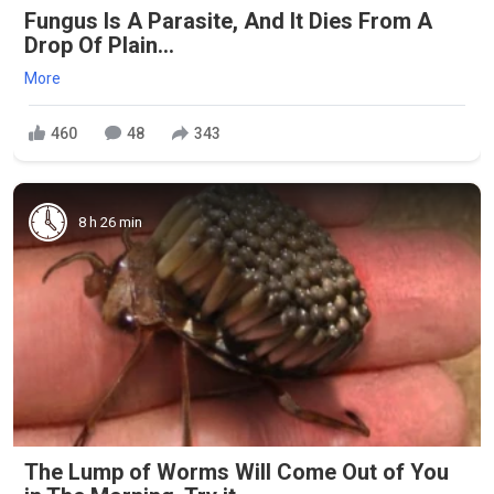
Fungus Is A Parasite, And It Dies From A
Drop Of Plain...
More
460
48
343
8 h 26 min
The Lump of Worms Will Come Out of You