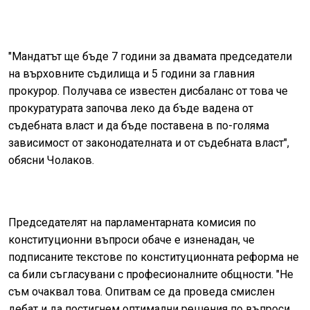
"Мандатът ще бъде 7 години за двамата председатели
на върховните съдилища и 5 години за главния
прокурор. Получава се известен дисбаланс от това че
прокуратурата започва леко да бъде вадена от
съдебната власт и да бъде поставена в по-голяма
зависимост от законодателната и от съдебната власт",
обясни Чолаков.
Председателят на парламентарната комисия по
конституционни въпроси обаче е изненадан, че
подписаните текстове по конституционната реформа не
са били съгласувани с професионалните общности. "Не
съм очаквал това. Опитвам се да проведа смислен
дебат и да постигнем оптимални решения по въпроси,