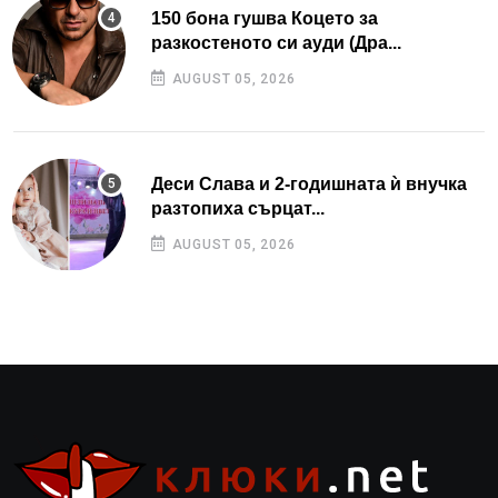
150 бона гушва Коцето за
разкостеното си ауди (Дра...
AUGUST 05, 2026
Деси Слава и 2-годишната ѝ внучка
разтопиха сърцат...
AUGUST 05, 2026