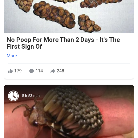
No Poop For More Than 2 Days - It's The
First Sign Of
More
179
114
248
5 h 53 min