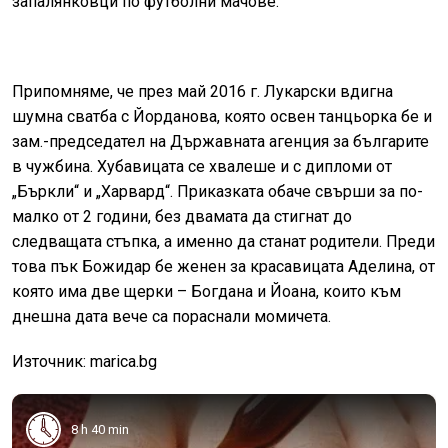
запалянковци по футболни мачове.
Припомняме, че през май 2016 г. Лукарски вдигна
шумна сватба с Йорданова, която освен танцьорка бе и
зам.-председател на Държавната агенция за българите
в чужбина. Хубавицата се хвалеше и с дипломи от
„Бъркли“ и „Харвард“. Приказката обаче свърши за по-
малко от 2 години, без двамата да стигнат до
следващата стъпка, а именно да станат родители. Преди
това пък Божидар бе женен за красавицата Аделина, от
която има две щерки – Богдана и Йоана, които към
днешна дата вече са пораснали момичета.
Източник: marica.bg
8 h 40 min