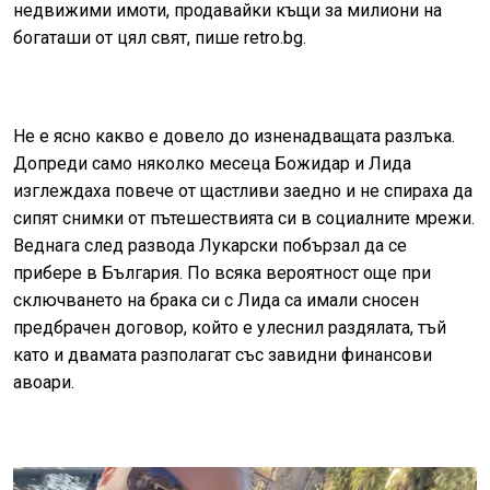
недвижими имоти, продавайки къщи за милиони на
богаташи от цял свят, пише retro.bg.
Не е ясно какво е довело до изненадващата разлъка.
Допреди само няколко месеца Божидар и Лида
изглеждаха повече от щастливи заедно и не спираха да
сипят снимки от пътешествията си в социалните мрежи.
Веднага след развода Лукарски побързал да се
прибере в България. По всяка вероятност още при
сключването на брака си с Лида са имали сносен
предбрачен договор, който е улеснил раздялата, тъй
като и двамата разполагат със завидни финансови
авоари.