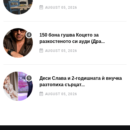
AUGUST 05, 2026
150 бона гушва Коцето за
разкостеното си ауди (Дра...
AUGUST 05, 2026
Деси Слава и 2-годишната ѝ внучка
разтопиха сърцат...
AUGUST 05, 2026