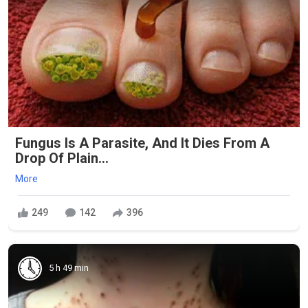
Fungus Is A Parasite, And It Dies From A
Drop Of Plain...
More
249
142
396
5 h 49 min