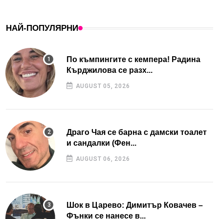
НАЙ-ПОПУЛЯРНИ
По къмпингите с кемпера! Радина
Кърджилова се разх...
AUGUST 05, 2026
Драго Чая се барна с дамски тоалет
и сандалки (Фен...
AUGUST 06, 2026
Шок в Царево: Димитър Ковачев –
Фънки се нанесе в...