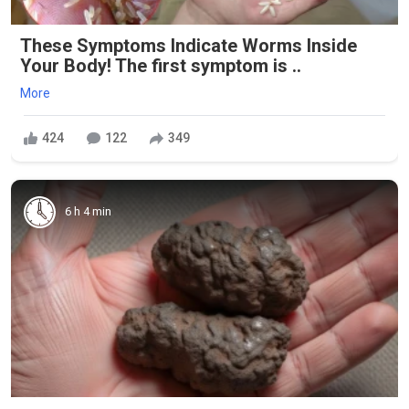
These Symptoms Indicate Worms Inside
Your Body! The first symptom is ..
More
424
122
349
6 h 4 min