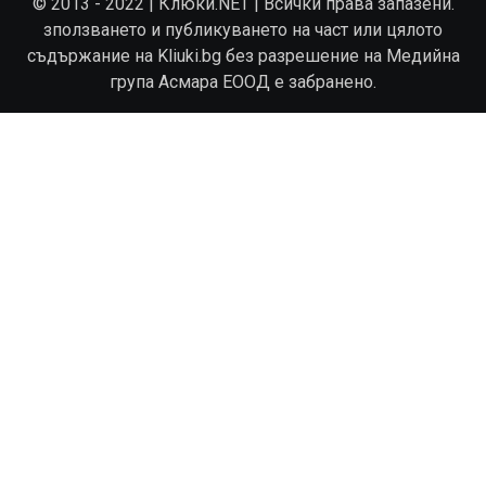
© 2013 - 2022 | Клюки.NET | Всички права запазени.
зползването и публикуването на част или цялото
съдържание на Kliuki.bg без разрешение на Медийна
група Асмара ЕООД е забранено.