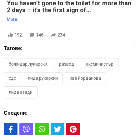
You haven’t gone to the toilet for more than
2 days – it's the first sign of...
More
192
146
234
Тагове:
божидар лукарски
развод
ексминистър
сдс
лида рукарски
ива йорданова
лида азади
Сподели: