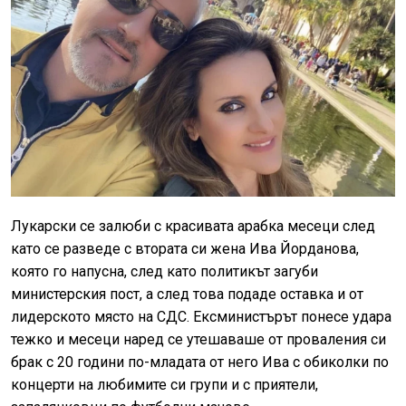
Лукарски се залюби с красивата арабка месеци след
като се разведе с втората си жена Ива Йорданова,
която го напусна, след като политикът загуби
министерския пост, а след това подаде оставка и от
лидерското място на СДС. Ексминистърът понесе удара
тежко и месеци наред се утешаваше от проваления си
брак с 20 години по-младата от него Ива с обиколки по
концерти на любимите си групи и с приятели,