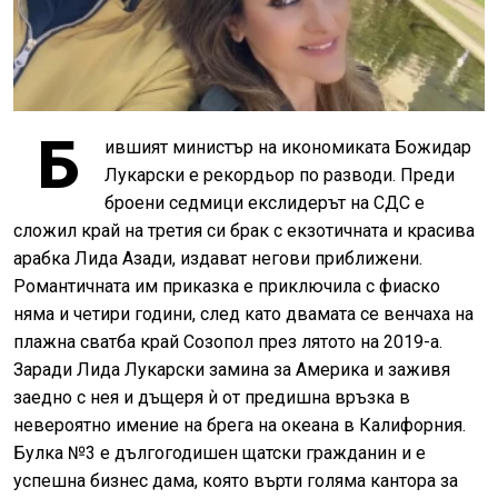
Б
ившият министър на икономиката Божидар
Лукарски е рекордьор по разводи. Преди
броени седмици екслидерът на СДС е
сложил край на третия си брак с екзотичната и красива
арабка Лида Азади, издават негови приближени.
Романтичната им приказка е приключила с фиаско
няма и четири години, след като двамата се венчаха на
плажна сватба край Созопол през лятото на 2019-а.
Заради Лида Лукарски замина за Америка и заживя
заедно с нея и дъщеря ѝ от предишна връзка в
невероятно имение на брега на океана в Калифорния.
Булка №3 е дългогодишен щатски гражданин и е
успешна бизнес дама, която върти голяма кантора за