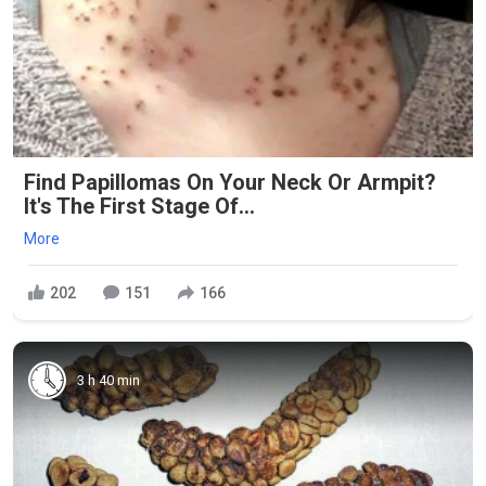
Find Papillomas On Your Neck Or Armpit?
It's The First Stage Of...
More
202
151
166
3 h 40 min