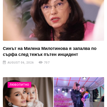
Синът на Милена Милотинова я запалва по
сърфа след тежък пътен инцидент
AUGUST 06, 2026
707
ЛЮБОПИТНО