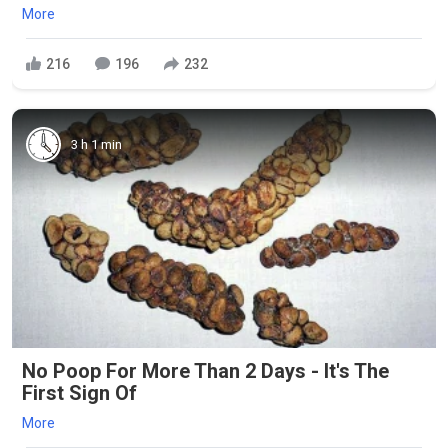
More
216
196
232
3 h 1 min
No Poop For More Than 2 Days - It's The
First Sign Of
More