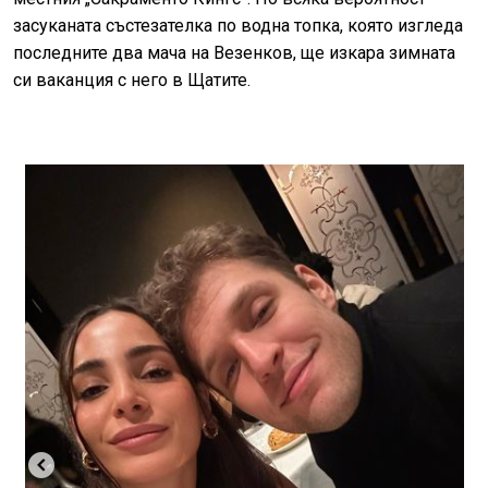
засуканата състезателка по водна топка, която изгледа
последните два мача на Везенков, ще изкара зимната
си ваканция с него в Щатите.