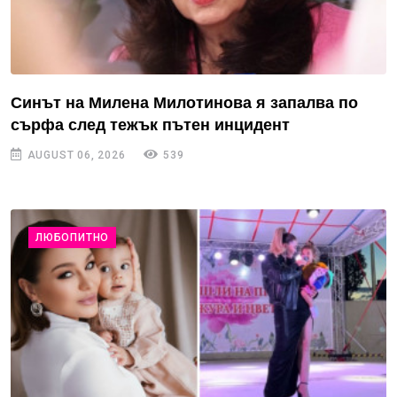
Синът на Милена Милотинова я запалва по
сърфа след тежък пътен инцидент
AUGUST 06, 2026
539
ЛЮБОПИТНО