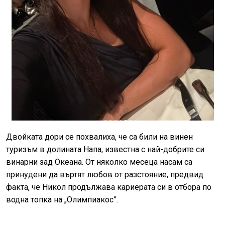
Двойката дори се похвалиха, че са били на винен
туризъм в долината Напа, известна с най-добрите си
винарни зад Океана. От няколко месеца насам са
принудени да въртят любов от разстояние, предвид
факта, че Никол продължава кариерата си в отбора по
водна топка на „Олимпиакос”.