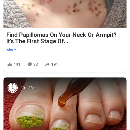
Find Papillomas On Your Neck Or Armpit?
It's The First Stage Of...
More
441
33
191
10 h 38 min