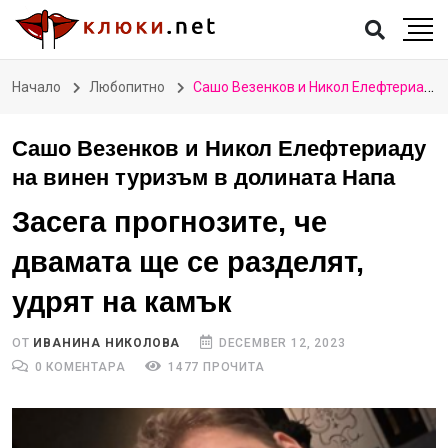
Начало
Любопитно
Сашо Везенков и Никол Елефтериаду на винен туризъм в долината Напа
Сашо Везенков и Никол Елефтериаду
на винен туризъм в долината Напа
Засега прогнозите, че
двамата ще се разделят,
удрят на камък
ОТ
ИВАНИНА НИКОЛОВА
DECEMBER 12, 2023
0 КОМЕНТАРА
1477 ПРОЧИТА