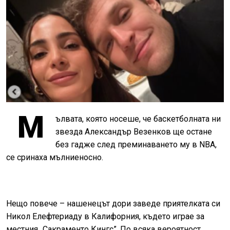
М
ълвата, която носеше, че баскетболната ни
звезда Александър Везенков ще остане
без гадже след преминаването му в
NBA
,
се сринаха мълниеносно.
Нещо повече – нашенецът дори заведе приятелката си
Никол Елефтериаду в Калифорния, където играе за
местния „Сакраменто Кингс”. По всяка вероятност