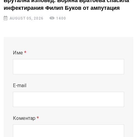
Брутална изповед: Боряна Братоева спасила
инфектирания Филип Буков от ампутация
AUGUST 05, 2026
1400
Име
*
E-mail
Коментар
*