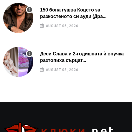
150 бона гушва Коцето за
разкостеното си ауди (Дра...
AUGUST 05, 2026
Деси Слава и 2-годишната ѝ внучка
разтопиха сърцат...
AUGUST 05, 2026