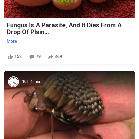
Fungus Is A Parasite, And It Dies From A
Drop Of Plain...
More
152
79
369
10 h 1 min