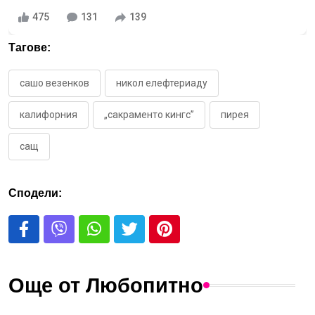
475
131
139
Тагове:
сашо везенков
никол елефтериаду
калифорния
„сакраменто кингс”
пирея
сащ
Сподели:
Още от Любопитно