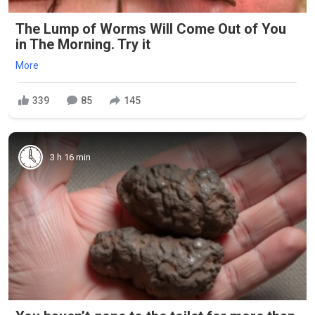
The Lump of Worms Will Come Out of You
in The Morning. Try it
More
339
85
145
3 h 16 min