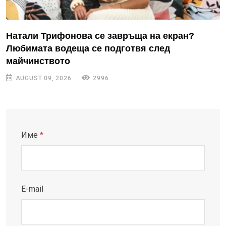
Натали Трифонова се завръща на екран?
Любимата водеща се подготвя след
майчинството
AUGUST 09, 2026
2996
Име
*
E-mail