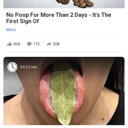
No Poop For More Than 2 Days - It's The
First Sign Of
More
404
175
208
6 h 27 min