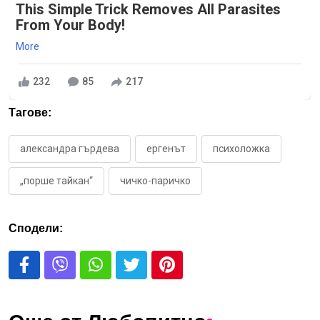
This Simple Trick Removes All Parasites
From Your Body!
More
232
85
217
Тагове:
александра гърдева
ергенът
психоложка
„порше тайкан“
чичко-паричко
Сподели: