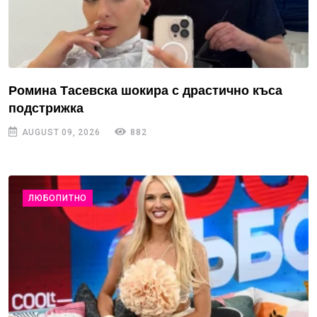
Ромина Тасевска шокира с драстично къса
подстрижка
AUGUST 09, 2026
882
ЛЮБОПИТНО