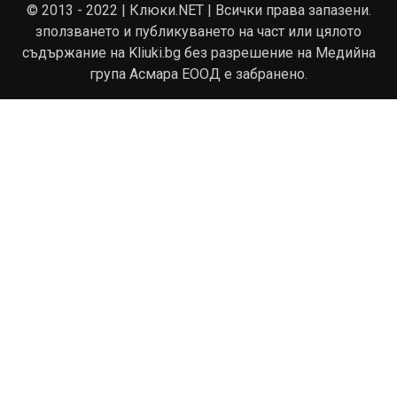
© 2013 - 2022 | Клюки.NET | Всички права запазени.
зползването и публикуването на част или цялото
съдържание на Kliuki.bg без разрешение на Медийна
група Асмара ЕООД е забранено.