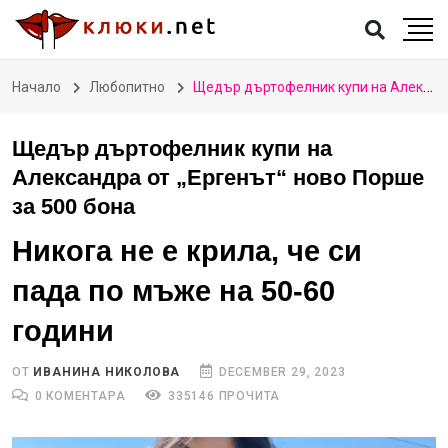
Начало
Любопитно
Щедър дъртофелник купи на Александра от „Ергенът“ ново Порше за 500 бона
Щедър дъртофелник купи на
Александра от „Ергенът“ ново Порше
за 500 бона
Никога не е крила, че си
пада по мъже на 50-60
години
ОТ
ИВАНИНА НИКОЛОВА
DECEMBER 29, 2023
0 КОМЕНТАРА
335146 ПРОЧИТА