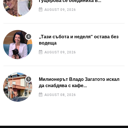
Гущерова се обединиха в...
AUGUST 09, 2026
„Тази събота и неделя“ остава без
водеща
AUGUST 09, 2026
Милионерът Владо Загатото искал
да снабдява с кафе...
AUGUST 08, 2026