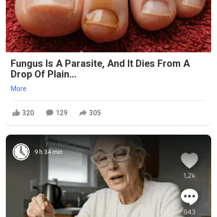
Fungus Is A Parasite, And It Dies From A
Drop Of Plain...
More
320
129
305
9 h 34 min