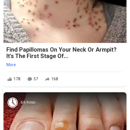
Find Papillomas On Your Neck Or Armpit?
It's The First Stage Of...
More
178
57
168
6 h 9 min