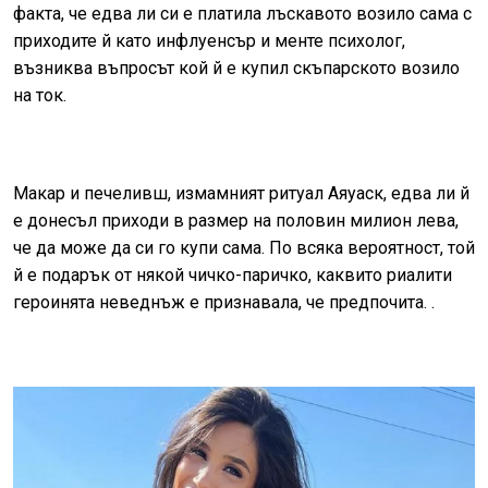
факта, че едва ли си е платила лъскавото возило сама с
приходите й като инфлуенсър и менте психолог,
възниква въпросът кой й е купил скъпарското возило
на ток.
Макар и печеливш, измамният ритуал Аяуаск, едва ли й
е донесъл приходи в размер на половин милион лева,
че да може да си го купи сама. По всяка вероятност, той
й е подарък от някой чичко-паричко, каквито риалити
героинята неведнъж е признавала, че предпочита. .