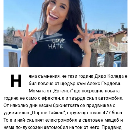
Н
яма съмнения, че тази година Дядо Коледа е
бил повече от щедър към Алекс Гърдева.
Момата от „Ергенът“ ще посрещне новата
година не само с ефектен, а и твърде скъп автомобил.
От няколко дни насам брюнетката се придвижва с
удивително „Порше Тайкан“, струващо точно 477 бона.
То е и най-скъпият електромобил в световен мащаб и
няма по-луксозен автомобил на ток от него. Предвид