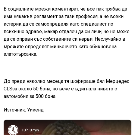
В социалните мрежи коментират, че все пак трябва да
има някакъв регламент за тази професия, а не всеки
истерик да се самоопределя като специалист по
психично здраве, макар отдалеч да си личи, че не може
да се оправи със собствените си нерви. Неслучайно в
мрежите определят миньончето като обикновена
златотърсачка.
До преди няколко месеца тя шофираше бял Мерцедес
CLS
за около 50 бона, но вече е вдигнала нивото с
автомобил за 500 бона.
Източник: Уикенд
10 h 8 min