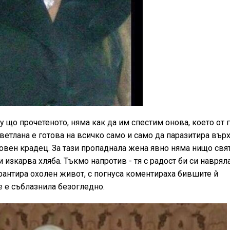
у що прочетеното, няма как да им спестим онова, което от 
 Светлана е готова на всичко само и само да паразитира вър
овен крадец. За тази пропаднала жена явно няма нищо свя
и изкарва хляба. Тъкмо напротив - тя с радост би си наврял
арантира охолен живот, с погнуса коментираха бившите й
е е съблазнила безогледно.