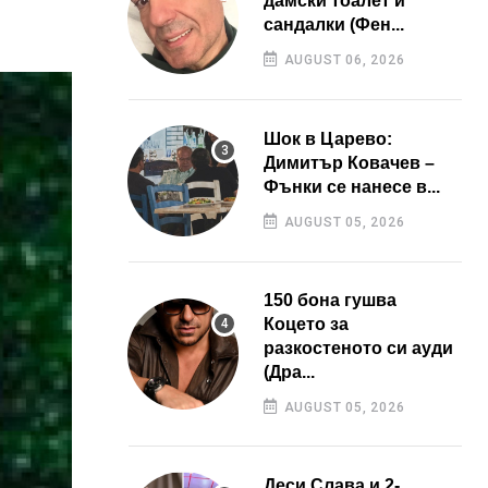
дамски тоалет и
сандалки (Фен...
AUGUST 06, 2026
Шок в Царево:
Димитър Ковачев –
Фънки се нанесе в...
AUGUST 05, 2026
150 бона гушва
Коцето за
разкостеното си ауди
(Дра...
AUGUST 05, 2026
Деси Слава и 2-