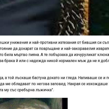
вешки унижения и най-противни изтезания от бившия си съп
ъстояние да докарат са повръщане и най-закоравелия изврат
о била мъртво пияна. А те побързаха да изчуруликат клюк
 за брака й или с надежда никой нормален мъж да не я до
а, а той лъскаше бастуна докато ни гледа. Напиваше се и 
 да ме обладават по негова заповед. Накрая се изхождаше
а му със сребърна лъжичка”.