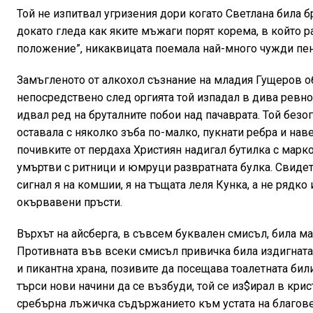
Той не изпитвал угризения дори когато Светлана била 
докато гледа как яките мъжаги порят корема, в който ра
положение”, никаквицата поемала най-много чужди пени
Замъгленото от алкохол съзнание на младия Гущеров об
непосредствено след оргията той изпадал в дива ревност
идвал ред на бруталните побои над пачаврата. Той безог
оставала с няколко зъба по-малко, пукнати ребра и нав
почивките от пердаха Християн надигал бутилка с марк
умъртви с ритници и юмруци развратната булка. Свидет
сигнал я на комшии, я на тъщата леля Кунка, а не рядко 
окървавени пръсти.
Върхът на айсберга, в съвсем буквален смисъл, била м
Противната във всеки смисъл привичка била издигната
и пикантна храна, позивите да посещава тоалетната били
търси нови начини да се възбуди, той се из$ирал в крис
сребърна лъжичка съдържанието към устата на благовер