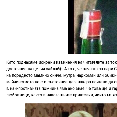
Като поднасяме искрени извинения на читателите за ток
достояние на целия хайлайф. А то е, че алчната за пари
на поредното мамино синче, мутра, наркоман или обикн
майчинството не е в състояние да я накара почтено да с
в най-противната помийна яма ако знае, че това ще й г
любовници, както и някогашните приятелки, чиито мъж