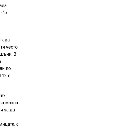
ала
е “в
огава
тя често
ншъни. В
а
ли по
112 с
те.
ва мазна
и за да
с
мицата, с