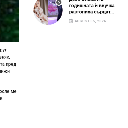
годишната ѝ внучка
разтопиха сърцат...
AUGUST 05, 2026
руг
еняк,
ата пред
ближи
после ме
 в