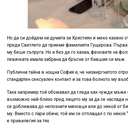
Но да си дойдем на думата за Християн и меко казано 
преди Светлето да приеме фамилията Гущерова. Първа 
му беше съпруга. Но и без да го казва, феновете на фо
певачката имала забрана да бръсне от бившия си мъж.
Публична тайна в нощна София е, че низвергнатото от
стандартен сексуален контакт и за това болното му въ
Така например той обожавал да гледа как чужди мъже с
възможно най-близо пред лицето му за да се наслади н
се доближава до непознати мачовци или до някой от би
му. Вместо с пари обаче, той им се отплащал с по някоя
е привилегия за тях.