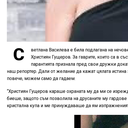
С
ветлана Василева е била подлагана на нечо
Християн Гущеров. За гаврите, които са в с
парантията признала пред свои дружки докат
наш репортер. Дали от желание да кажат цялата истина
повече, можем само да гадаем.
“Християн Гущеров караше охраната му да ми се изрежд
биеше, защото съм позволила на друсаните му гардове
кристална купа и ме принуждаваше да ям изпражненият