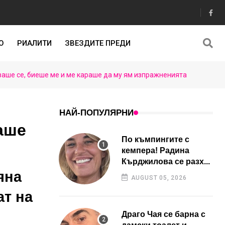
О
РИАЛИТИ
ЗВЕЗДИТЕ ПРЕДИ
е се, биеше ме и ме караше да му ям изпражненията
НАЙ-ПОПУЛЯРНИ
аше
По къмпингите с
кемпера! Радина
Кърджилова се разх...
яна
AUGUST 05, 2026
ат на
Драго Чая се барна с