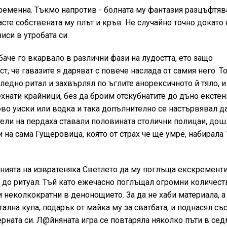
бременна. Тъкмо напротив - болната му фантазия разцъфтяв
сте собствената му плът и кръв. Не случайно точно докато 
си в утробата си.
аче го вкарвало в различни фази на лудостта, ето защо
, че гавазите я даряват с повече наслада от самия него. Т
ледно ритал и захвърлял по ъглите анорексичното й тяло, и 
ехнати крайници, без да броим отскубнатите до дъно ексте
ово уиски или водка и така допълнително се настървявал д
ели на пердаха ставали половината столични полицаи, дош
и на сама Гущеровица, която от страх че ще умре, набирала 
анията на извратеняка Светлето да му поглъща екскременти
 до ритуал. Тъй като ежечасно поглъщал огромни количест
 неколкократни в денонощието. За да не хаби материала, а 
тална купа, подарък от майка му за сватбата, и поднасял съ
ната си. Л@йняната игра се повтаряла няколко пъти в сед