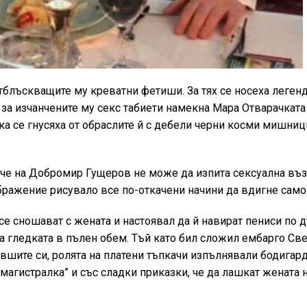
отблъскващите му креватни фетиши. За тях се носеха леген
за изчанчените му секс табиети намекна Мара Отварачката
лка се гнусяха от обраслите й с дебели черни косми мишниц
роче на Добромир Гущеров не може да изпита сексуална въ
ображение рисувало все по-откачени начини да вдигне само
е сношават с жената и настоявал да й навират пениси по 
а гледката в пълен обем. Тъй като бил сложил ембарго Све
вшите си, ролята на платени тъпкачи изпълнявали бодигар
 “магистралка” и със сладки приказки, че да лашкат жената