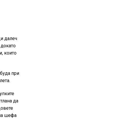
ди далеч
 докато
и, които
збуда при
лета.
дупките
тлана да
довете
 на шефа