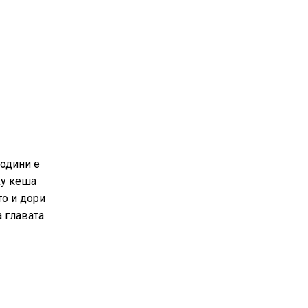
години е
ху кеша
то и дори
а главата