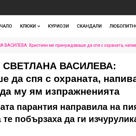
ЧАЛО
КЛЮКИ
КУРИОЗИ
СКАНДАЛИ
ЛЮБОПИТН
СИЛЕВА: Християн ме принуждаваше да спя с охраната, напиваш
 СВЕТЛАНА ВАСИЛЕВА:
е да спя с охраната, напив
 да му ям изпражненията
ата парантия направила на пи
 те побързаха да ги изчурулик