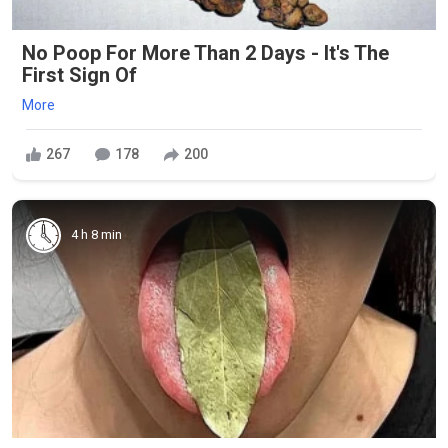
No Poop For More Than 2 Days - It's The
First Sign Of
More
267
178
200
4 h 8 min