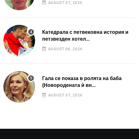
AUGUST 07, 2026
Катедрала с петвековна история и
петзвезден хотел...
AUGUST 06, 2026
Гала се показа в ролята на баба
(Новородената ѝ вн...
AUGUST 07, 2026