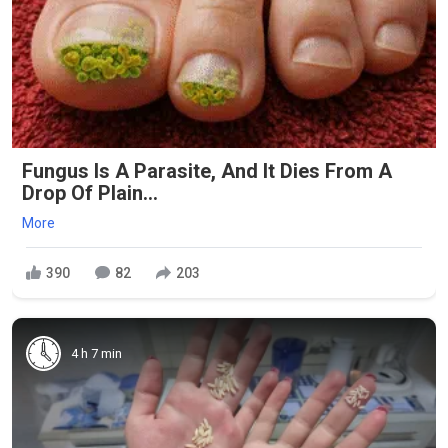
Fungus Is A Parasite, And It Dies From A
Drop Of Plain...
More
390
82
203
4 h 7 min