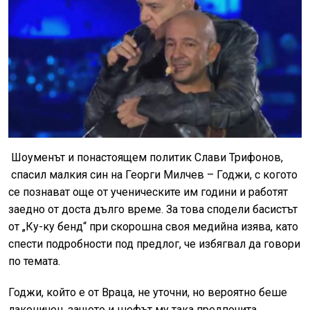
Шоуменът и понастоящем политик Слави Трифонов,
спасил малкия син на Георги Милчев – Годжи, с когото
се познават още от ученическите им години и работят
заедно от доста дълго време. За това сподели басистът
от „Ку-ку бенд“ при скорошна своя медийна изява, като
спести подробности под предлог, че избягвал да говори
по темата.
Годжи, който е от Враца, не уточни, но вероятно беше
лаконичен, защото и шефът му така предпочита.