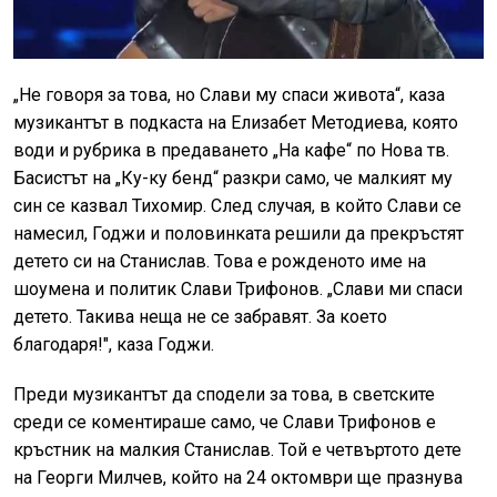
„Не говоря за това, но Слави му спаси живота“, каза
музикантът в подкаста на Елизабет Методиева, която
води и рубрика в предаването „На кафе“ по Нова тв.
Басистът на „Ку-ку бенд“ разкри само, че малкият му
син се казвал Тихомир. След случая, в който Слави се
намесил, Годжи и половинката решили да прекръстят
детето си на Станислав. Това е рожденото име на
шоумена и политик Слави Трифонов. „Слави ми спаси
детето. Такива неща не се забравят. За което
благодаря!", каза Годжи.
Преди музикантът да сподели за това, в светските
среди се коментираше само, че Слави Трифонов е
кръстник на малкия Станислав. Той е четвъртото дете
на Георги Милчев, който на 24 октомври ще празнува