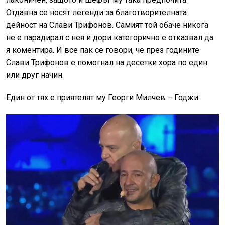
Отдавна се носят легенди за благотворителната
дейност на Слави Трифонов. Самият той обаче никога
не е парадирал с нея и дори категорично е отказвал да
я коментира. И все пак се говори, че през годините
Слави Трифонов е помогнал на десетки хора по един
или друг начин.
Един от тях е приятелят му Георги Милчев – Годжи.