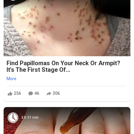
Find Papillomas On Your Neck Or Armpit?
It's The First Stage Of...
More
256
46
306
3 h 51 min