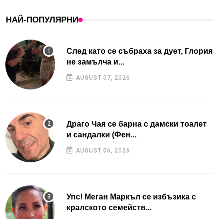
НАЙ-ПОПУЛЯРНИ
След като се събраха за дует, Глория
не замълча и...
AUGUST 07, 2026
Драго Чая се барна с дамски тоалет
и сандалки (Фен...
AUGUST 06, 2026
Упс! Меган Маркъл се избъзика с
кралското семейств...