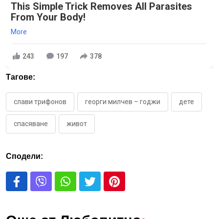
This Simple Trick Removes All Parasites
From Your Body!
More
243
197
378
Тагове:
слави трифонов
георги милчев – годжи
дете
спасяване
живот
Сподели: