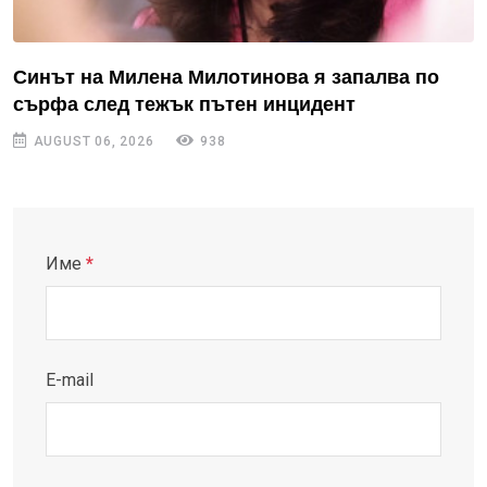
Синът на Милена Милотинова я запалва по
сърфа след тежък пътен инцидент
AUGUST 06, 2026
938
Име
*
E-mail