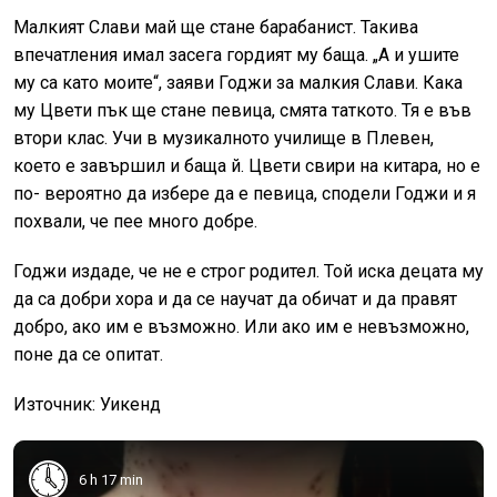
Малкият Слави май ще стане барабанист. Такива
впечатления имал засега гордият му баща. „А и ушите
му са като моите“, заяви Годжи за малкия Слави. Кака
му Цвети пък ще стане певица, смята таткото. Тя е във
втори клас. Учи в музикалното училище в Плевен,
което е завършил и баща й. Цвети свири на китара, но е
по- вероятно да избере да е певица, сподели Годжи и я
похвали, че пее много добре.
Годжи издаде, че не е строг родител. Той иска децата му
да са добри хора и да се научат да обичат и да правят
добро, ако им е възможно. Или ако им е невъзможно,
поне да се опитат.
Източник: Уикенд
6 h 17 min