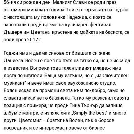
56-ия си рожден ден. Малкият Слави се роди през
октомври миналата година. Той е от връзката на Годжи
с настоящата му половинка Надежда, с която се
запознали преди време на кулинарен фестивал.
Дъщеря им Цветана, кръстена на майката на басиста, се
роди през 2017 г.
Годжи има и двама синове от бившата си жена
Даниела. Волен е поел по пътя на татко си, но не иска да
е известен. Въпреки това талантливият младеж има
доста почитатели. Баща му изтъкна, че е „изключителен
музикант“ и вече имал свое звукозаписно студио.
Волен искал да промени света към по-добро, само че
славата никак не го блазнела. Татко му разяснил своята
позиция с примера, че преди Тина Търнър да запише
албум с мантри, е изпяла хита „Simply the best“ и много
други. Цветомил – братът на Волен, пък е борсов
посредник и се интересува повече от бизнес.