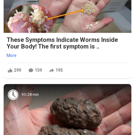
These Symptoms Indicate Worms Inside
Your Body! The first symptom is ..
More
299
159
195
9 h 28 min