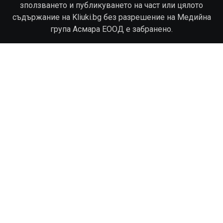
зползването и публикуването на част или цялото
съдържание на Kliuki.bg без разрешение на Медийна
група Асмара ЕООД е забранено.