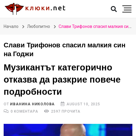
Начало
Любопитно
Слави Трифонов спасил малкия син на Годжи
Слави Трифонов спасил малкия син
на Годжи
Музикантът категорично
отказва да разкрие повече
подробности
ОТ
ИВАНИНА НИКОЛОВА
AUGUST 10, 2025
0 КОМЕНТАРА
2597 ПРОЧИТА