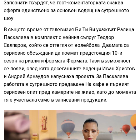
Запознати твърдят, че гост-коментаторката очаква
оферта единствено за основен водещ на сутрешното
шоу.
В същото време от телевизия Би Ти Ви ухажват Ралица
Паскалева в комплект с нейния съпруг Теодор
Салпаров, който се оттегля от волейбола. Двамата са
сериозно обсъждани да поемат предстоящия 10-и
сезон на риалити формата Фермата. Тази възможност
се появи, след като досегашните водещи Иван Христов
и Андрей Арнаудов напуснаха проекта. За Паскалева
работата в сутрешното предаване На кафе е първият
сериозен опит пред камерите на живо, като до момента
тя е участвала само в записвани продукции.