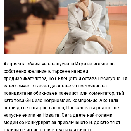
Актрисата обяви, че е напуснала Игри на волята по
собствено желание в търсене на нови
предизвикателства, но бъдещето и остава несигурно. Тя
категорично отказва да остане за постоянно на
позицията на обикновен панелист или коментатор, тъй
като това би било неприемлив компромис. Ако Гала
реши да се завърне наесен, Паскалева вероятно ще
напусне екипа на Нова тв. Сега двете най-големи
медии се конкурират за привличането и, докато тя от
години не играе роли в театъра и киното.