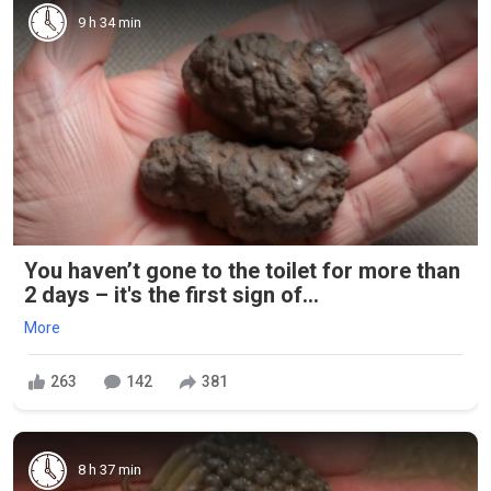
9 h 34 min
You haven’t gone to the toilet for more than
2 days – it's the first sign of...
More
263
142
381
8 h 37 min