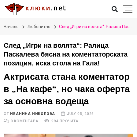
Начало
Любопитно
След „Игри на волята“: Ралица Паскалева бясна на коментаторската позиция, иска стола на Гала!
След „Игри на волята“: Ралица
Паскалева бясна на коментаторската
позиция, иска стола на Гала!
Актрисата стана коментатор
в „На кафе“, но чака оферта
за основна водеща
ОТ
ИВАНИНА НИКОЛОВА
JULY 05, 2026
0 КОМЕНТАРА
994 ПРОЧИТА