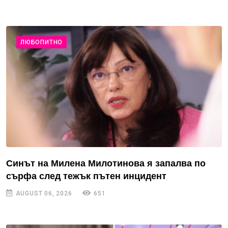
ЛЮБОПИТНО
Синът на Милена Милотинова я запалва по
сърфа след тежък пътен инцидент
AUGUST 06, 2026
651