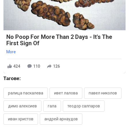
No Poop For More Than 2 Days - It's The
First Sign Of
More
424
110
126
Тагове:
ралица паскалева
ивет лалова
павел николов
димо алексиев
гала
теодор салпаров
иван христов
андрей арнаудов