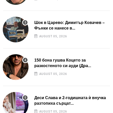
Шок в Царево: Димитър Ковачев –
Фънки се нанесе в...
AUGUST 05, 2026
150 бона гушва Коцето за
разкостеното си ауди (Дра...
AUGUST 05, 2026
Деси Слава и 2-годишната ѝ внучка
разтопиха сърцат...
AUGUST 05, 2026