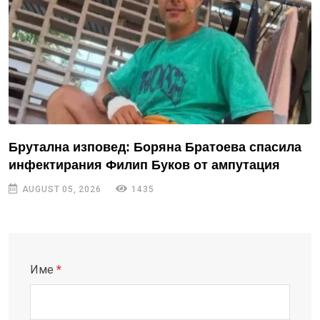
Брутална изповед: Боряна Братоева спасила
инфектирания Филип Буков от ампутация
AUGUST 05, 2026
1435
Име
*