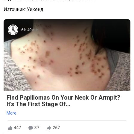
Източник: Уикенд
6 h 49 min
Find Papillomas On Your Neck Or Armpit?
It's The First Stage Of...
More
447
37
267