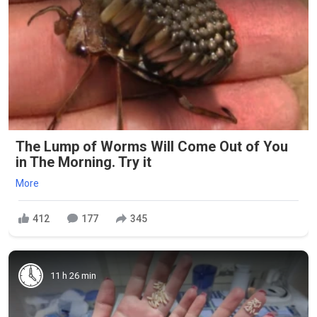
The Lump of Worms Will Come Out of You
in The Morning. Try it
More
412
177
345
11 h 26 min