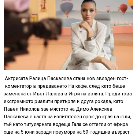
Актрисата Ралица Паскалева стана нов звезден гост-
коментатор в предаването На кафе, след като беше
заменена от Ивет Лалова в Игри на волята. Преди това
екстремното риалити претърпя и друга рокада, като
Павел Николов зае мястото на Димо Алексиев.
Паскалева е наета на изпитателен срок до края на юли,
тъй като титулярната водеща Гала се оттегли от ефира
още на 5 юни заради преумора на 59-годишна възраст.