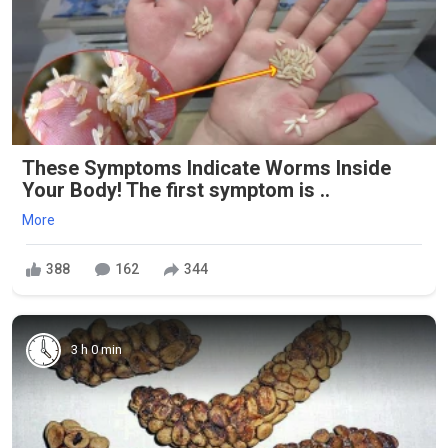
These Symptoms Indicate Worms Inside
Your Body! The first symptom is ..
More
388
162
344
3 h 0 min