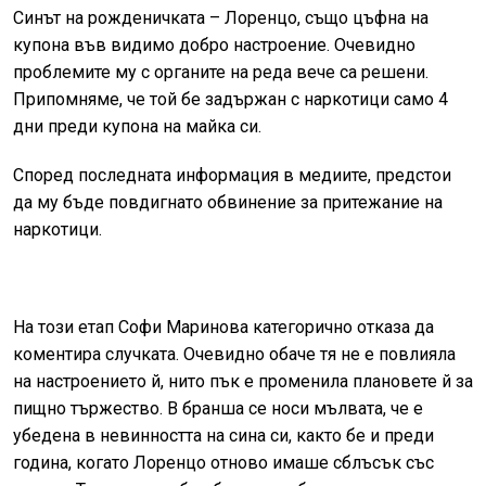
Синът на рожденичката – Лоренцо, също цъфна на
купона във видимо добро настроение. Очевидно
проблемите му с органите на реда вече са решени.
Припомняме, че той бе задържан с наркотици само 4
дни преди купона на майка си.
Според последната информация в медиите, предстои
да му бъде повдигнато обвинение за притежание на
наркотици.
На този етап Софи Маринова категорично отказа да
коментира случката. Очевидно обаче тя не е повлияла
на настроението й, нито пък е променила плановете й за
пищно тържество. В бранша се носи мълвата, че е
убедена в невинността на сина си, както бе и преди
година, когато Лоренцо отново имаше сблъсък със