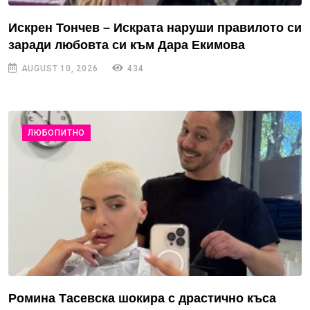
Искрен Тончев – Искрата наруши правилото си
заради любовта си към Дара Екимова
AUGUST 10, 2026
434
ЛЮБОПИТНО
Ромина Тасевска шокира с драстично къса