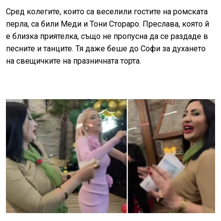
Сред колегите, които са веселили гостите на ромската
перла, са били Меди и Тони Стораро. Преслава, която й
е близка приятелка, също не пропусна да се раздаде в
песните и танците. Тя даже беше до Софи за духането
на свещичките на празничната торта.