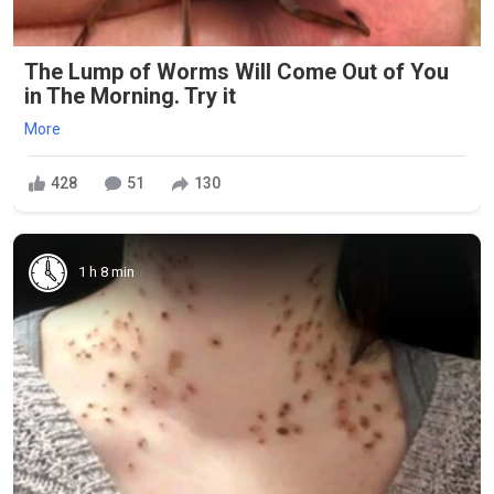
The Lump of Worms Will Come Out of You
in The Morning. Try it
More
428
51
130
1 h 8 min