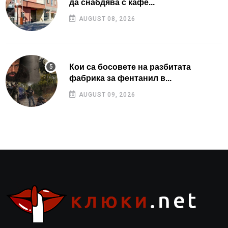
да снабдява с кафе...
AUGUST 08, 2026
Кои са босовете на разбитата
фабрика за фентанил в...
AUGUST 09, 2026