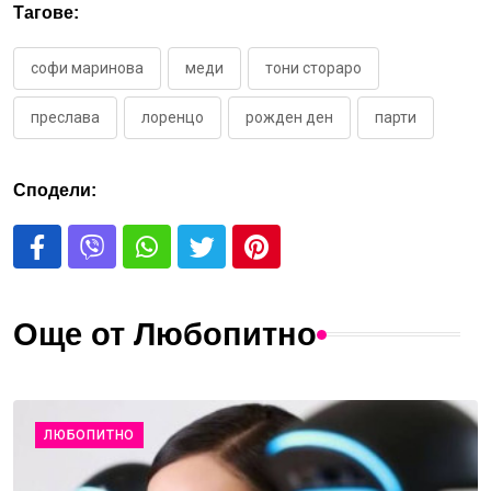
Тагове:
софи маринова
меди
тони стораро
преслава
лоренцо
рожден ден
парти
Сподели:
Още от Любопитно
ЛЮБОПИТНО