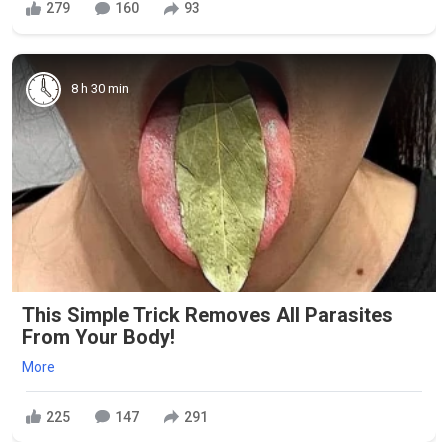
279
160
93
8 h 30 min
This Simple Trick Removes All Parasites
From Your Body!
More
225
147
291