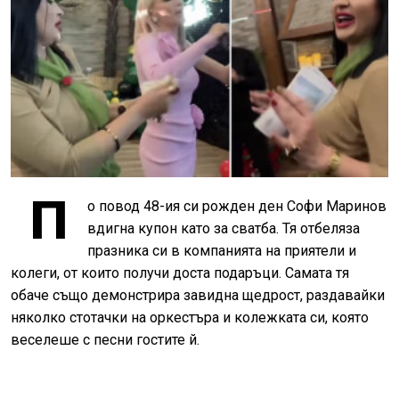
П
о повод 48-ия си рожден ден Софи Маринов
вдигна купон като за сватба. Тя отбеляза
празника си в компанията на приятели и
колеги, от които получи доста подаръци. Самата тя
обаче също демонстрира завидна щедрост, раздавайки
няколко стотачки на оркестъра и колежката си, която
веселеше с песни гостите й.