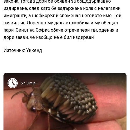
закона. Тогава дори бе обявен за общодържавно
издирване, след като бе задържана кола с нелегални
имигранти, а шофьорът й споменал неговото име. Той
заявил, че Лоренцо му дал автомобила и му обещал
пари. Синът на Софка обаче отрече тези твърдения и
дори заяви, че изобщо не е бил издирван.
Източник: Уикенд
6 h 8 min