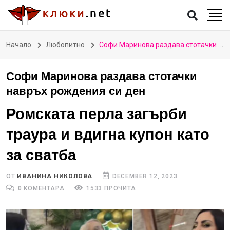
Начало
Любопитно
Софи Маринова раздава стотачки навръх рождения си ден
Софи Маринова раздава стотачки
навръх рождения си ден
Ромската перла загърби
траура и вдигна купон като
за сватба
ОТ
ИВАНИНА НИКОЛОВА
DECEMBER 12, 2023
0 КОМЕНТАРА
1533 ПРОЧИТА