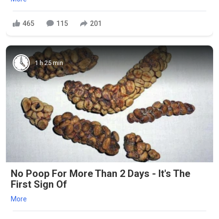
465
115
201
1 h 25 min
No Poop For More Than 2 Days - It's The
First Sign Of
More