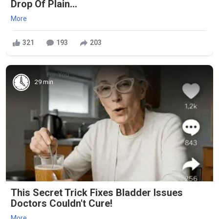
Drop Of Plain...
More
321
193
203
29 min
This Secret Trick Fixes Bladder Issues
Doctors Couldn't Cure!
More