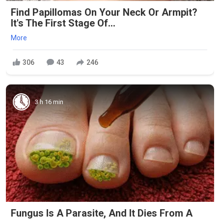
Find Papillomas On Your Neck Or Armpit?
It's The First Stage Of...
More
306
43
246
3 h 16 min
Fungus Is A Parasite, And It Dies From A