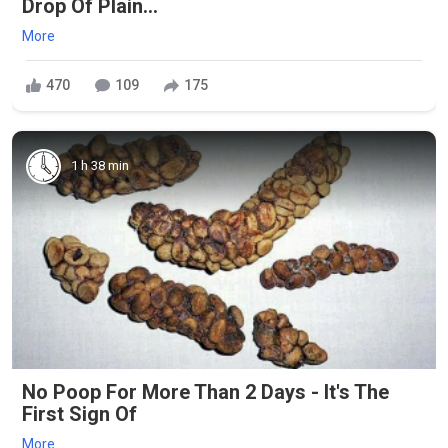
Drop Of Plain...
More
470
109
175
1 h 38 min
No Poop For More Than 2 Days - It's The
First Sign Of
More