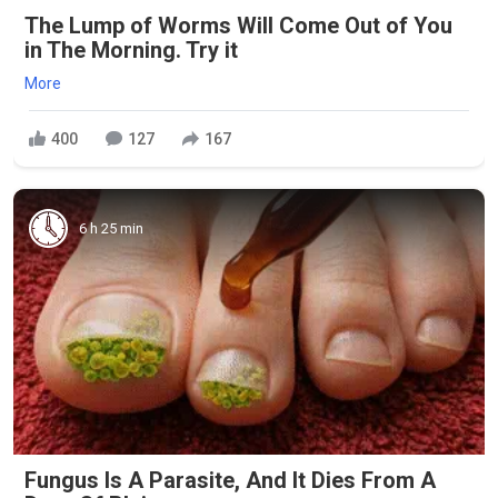
The Lump of Worms Will Come Out of You
in The Morning. Try it
More
400
127
167
6 h 25 min
Fungus Is A Parasite, And It Dies From A