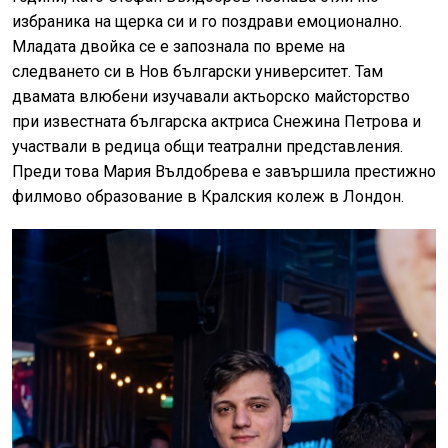
избраника на щерка си и го поздрави емоционално.
Младата двойка се е запознала по време на
следването си в Нов български университет. Там
двамата влюбени изучавали актьорско майсторство
при известната българска актриса Снежина Петрова и
участвали в редица общи театрални представления.
Преди това Мария Вълдобрева е завършила престижно
филмово образование в Кралския колеж в Лондон.