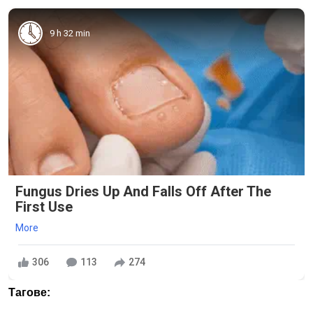
9 h 32 min
Fungus Dries Up And Falls Off After The
First Use
More
306
113
274
Тагове: