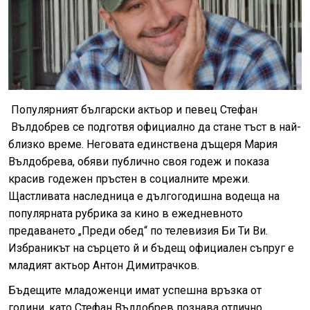
Популярният български актьор и певец Стефан
Вълдобрев се подготвя официално да стане тъст в най-
близко време. Неговата единствена дъщеря Мария
Вълдобрева, обяви публично своя годеж и показа
красив годежен пръстен в социалните мрежи.
Щастливата наследница е дългогодишна водеща на
популярната рубрика за кино в ежедневното
предаването „Преди обед“ по телевизия Би Ти Ви.
Избраникът на сърцето й и бъдещ официален съпруг е
младият актьор Антон Димитрачков.
Бъдещите младоженци имат успешна връзка от
години, като Стефан Вълдобрев познава отлично