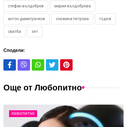
стефан вълдобрев
мария вълдобрева
антон димитрачков
снежина петрова
годеж
сватба
зет
Сподели:
Още от Любопитно
ЛЮБОПИТНО