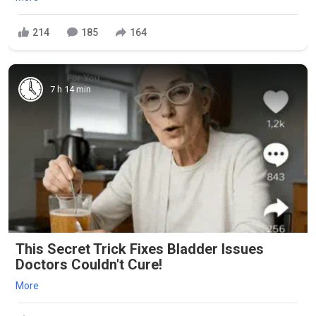
214
185
164
7 h 14 min
This Secret Trick Fixes Bladder Issues
Doctors Couldn't Cure!
More