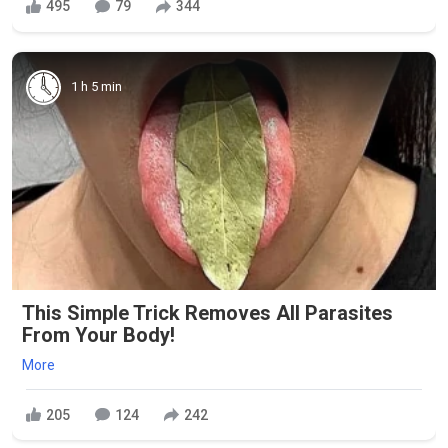
495
79
344
1 h 5 min
This Simple Trick Removes All Parasites
From Your Body!
More
205
124
242