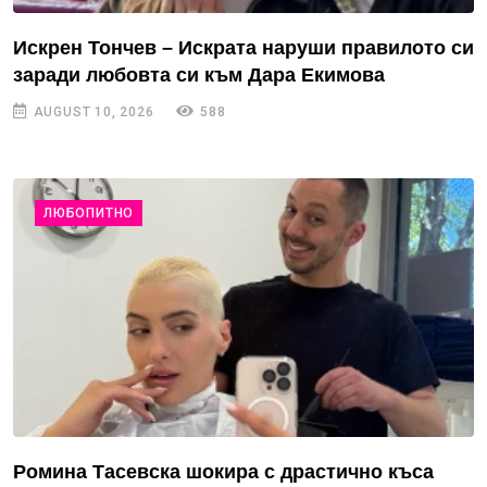
Искрен Тончев – Искрата наруши правилото си
заради любовта си към Дара Екимова
AUGUST 10, 2026
588
ЛЮБОПИТНО
Ромина Тасевска шокира с драстично къса