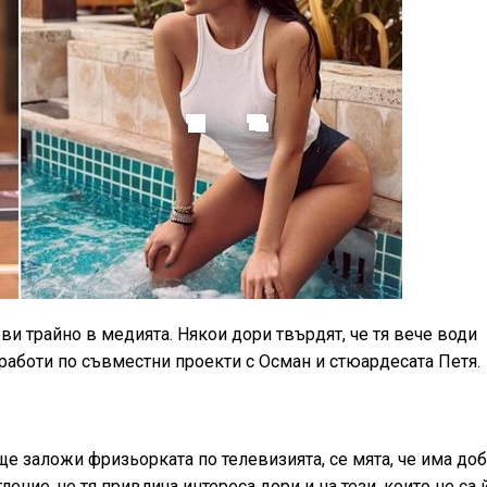
и трайно в медията. Някои дори твърдят, че тя вече води
 работи по съвместни проекти с Осман и стюардесата Петя.
ще заложи фризьорката по телевизията, се мята, че има до
ние, че тя привлича интереса дори и на тези, които не са 