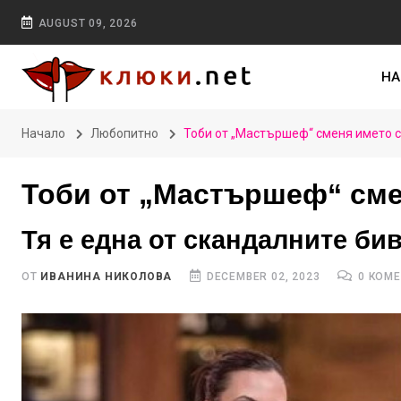
AUGUST 09, 2026
НА
Начало
Любопитно
Тоби от „Мастършеф“ сменя името 
Тоби от „Мастършеф“ сме
Тя е една от скандалните би
ОТ
ИВАНИНА НИКОЛОВА
DECEMBER 02, 2023
0 КОМ