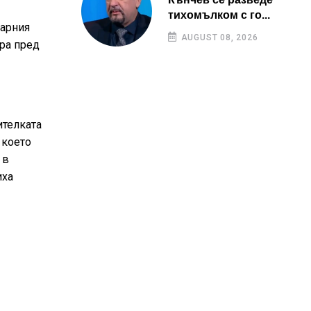
тихомълком с го...
нарния
AUGUST 08, 2026
ира пред
ителката
 което
 в
иха