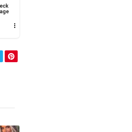
Neck
tage