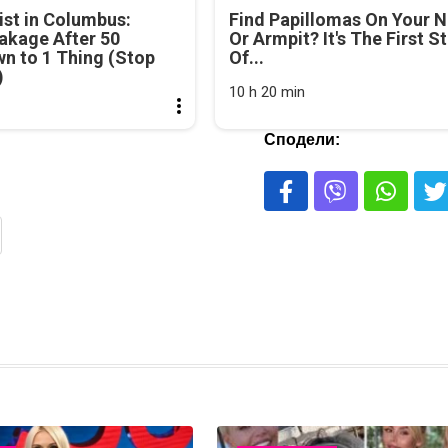
st in Columbus:
Find Papillomas On Your 
akage After 50
Or Armpit? It's The First S
n to 1 Thing (Stop
Of...
)
10 h 20 min
Сподели: