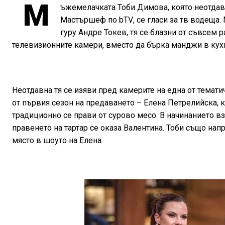
М
ъжемелачката Тоби Димова, която неотдавн
Мастършеф по
bTV
, се гласи за тв водеща
гуру Андре Токев, тя се блазни от съвсем 
телевизионните камери, вместо да бърка манджи в кухн
Неотдавна тя се изяви пред камерите на една от темат
от първия сезон на предаването – Елена Петрелийска, ко
традиционно се прави от сурово месо. В начинанието вз
правенето на тартар се оказа Валентина. Тоби също нап
място в шоуто на Елена.