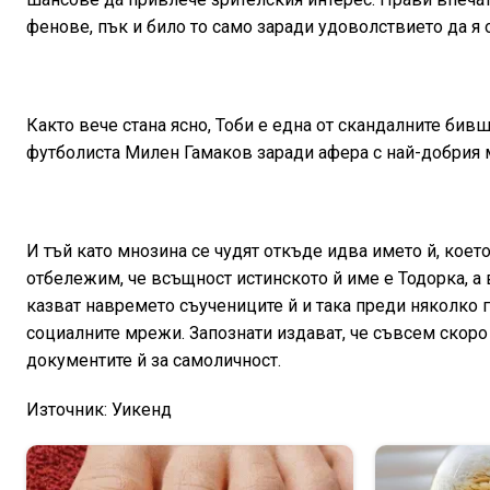
фенове, пък и било то само заради удоволствието да я 
Както вече стана ясно, Тоби е една от скандалните бив
футболиста Милен Гамаков заради афера с най-добрия 
И тъй като мнозина се чудят откъде идва името й, което
отбележим, че всъщност истинското й име е Тодорка, а 
казват навремето съучениците й и така преди няколко 
социалните мрежи. Запознати издават, че съвсем скоро
документите й за самоличност.
Източник: Уикенд