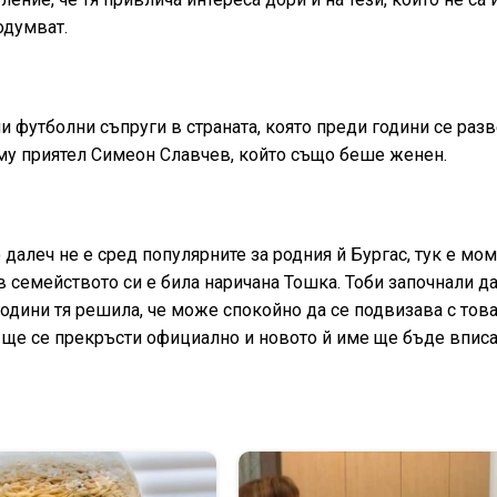
одумват.
ши футболни съпруги в страната, която преди години се разв
му приятел Симеон Славчев, който също беше женен.
 далеч не е сред популярните за родния й Бургас, тук е мо
в семейството си е била наричана Тошка. Тоби започнали да
години тя решила, че може спокойно да се подвизава с тов
 ще се прекръсти официално и новото й име ще бъде впис