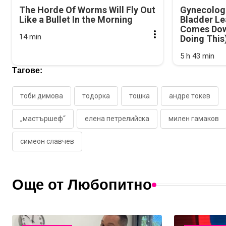
The Horde Of Worms Will Fly Out
Gynecologi
Like a Bullet In the Morning
Bladder Le
Comes Dow
14 min
Doing This
5 h 43 min
Тагове:
тоби димова
тодорка
тошка
андре токев
„мастършеф“
елена петрелийска
милен гамаков
симеон славчев
Още от Любопитно