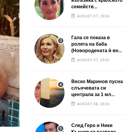
избъзика с кралското
семейств...
AUGUST 07, 2026
Гала се показа в
ролята на баба
(Новородената ѝ вн...
AUGUST 07, 2026
Веско Маринов пусна
слънчевата си
централа за 1 мл...
AUGUST 08, 2026
След Геро и Ники
Кънчев се разведе