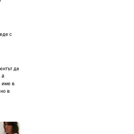
еде с
ментът да
 й
а име в
ано в