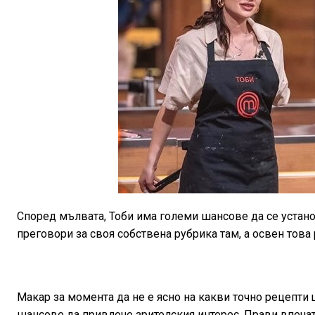
Според мълвата, Тоби има големи шансове да се установ
преговори за своя собствена рубрика там, а освен това
Макар за момента да не е ясно на какви точно рецепти 
шансове да привлече зрителския интерес. Прави впечатле