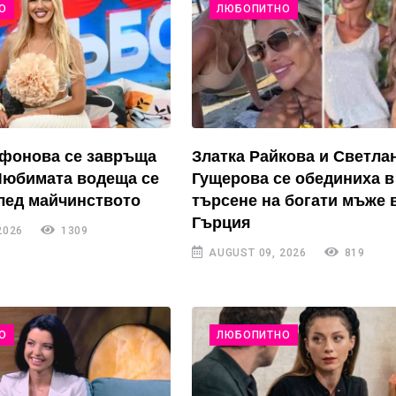
О
ЛЮБОПИТНО
ифонова се завръща
Златка Райкова и Светла
Любимата водеща се
Гущерова се обединиха в
лед майчинството
търсене на богати мъже 
Гърция
2026
1309
AUGUST 09, 2026
819
О
ЛЮБОПИТНО