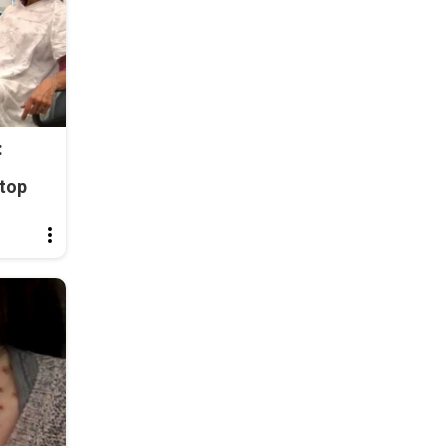
:
top