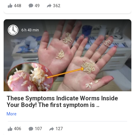
448
49
362
6 h 43 min
These Symptoms Indicate Worms Inside
Your Body! The first symptom is ..
More
406
107
127