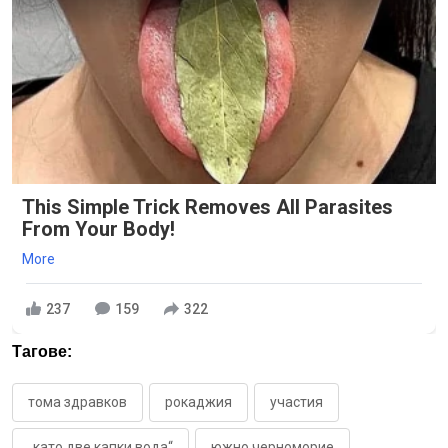
This Simple Trick Removes All Parasites
From Your Body!
More
237
159
322
Тагове:
тома здравков
рокаджия
участия
„като две капки вода“
южно черноморие