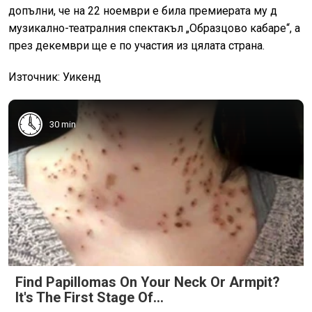
допълни, че на 22 ноември е била премиерата му д
музикално-театралния спектакъл „Образцово кабаре“, а
през декември ще е по участия из цялата страна.
Източник: Уикенд
30 min
Find Papillomas On Your Neck Or Armpit?
It's The First Stage Of...