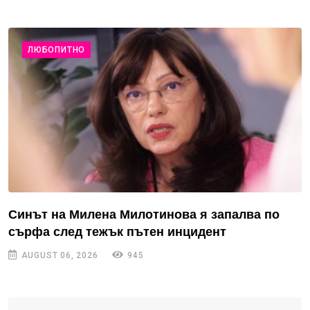
ЛЮБОПИТНО
Синът на Милена Милотинова я запалва по
сърфа след тежък пътен инцидент
AUGUST 06, 2026
945