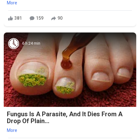
More
381
159
90
6 h 24 min
Fungus Is A Parasite, And It Dies From A
Drop Of Plain...
More