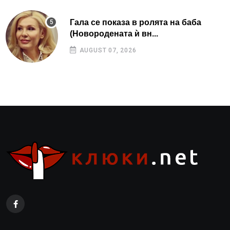
Гала се показа в ролята на баба
(Новородената ѝ вн...
AUGUST 07, 2026