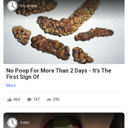
9 h 43 min
No Poop For More Than 2 Days - It's The
First Sign Of
More
464
147
290
6 min