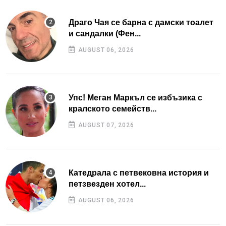
Драго Чая се барна с дамски тоалет
и сандалки (Фен...
AUGUST 06, 2026
Упс! Меган Маркъл се избъзика с
кралското семейств...
AUGUST 07, 2026
Катедрала с петвековна история и
петзвезден хотел...
AUGUST 06, 2026