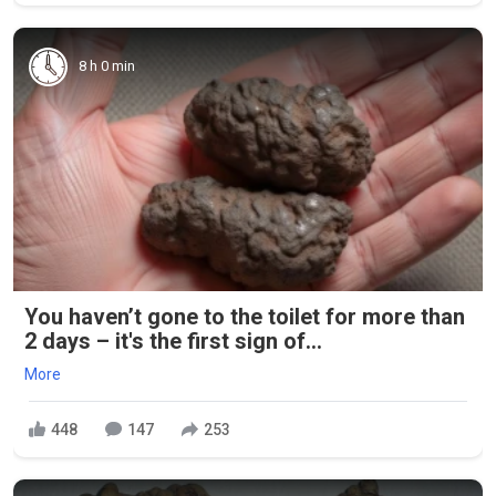
8 h 0 min
You haven’t gone to the toilet for more than
2 days – it's the first sign of...
More
448
147
253