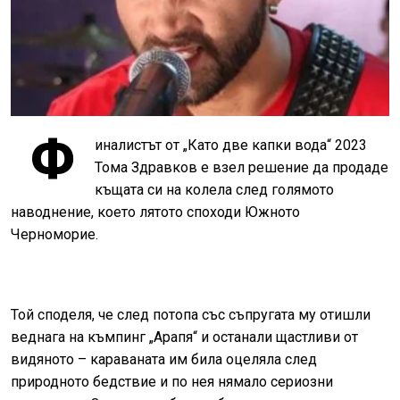
Ф
иналистът от „Като две капки вода“ 2023
Тома Здравков е взел решение да продаде
къщата си на колела след голямото
наводнение, което лятото споходи Южното
Черноморие.
Той споделя, че след потопа със съпругата му отишли
веднага на къмпинг „Арапя“ и останали щастливи от
видяното – караваната им била оцеляла след
природното бедствие и по нея нямало сериозни