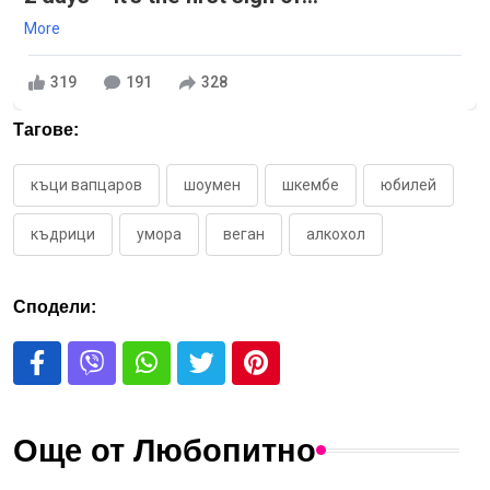
More
319
191
328
Тагове:
къци вапцаров
шоумен
шкембе
юбилей
къдрици
умора
веган
алкохол
Сподели:
Още от Любопитно