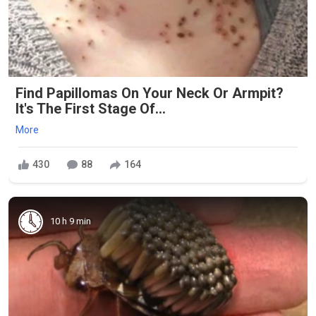
Find Papillomas On Your Neck Or Armpit?
It's The First Stage Of...
More
430
88
164
10 h 9 min