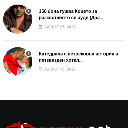
150 бона гушва Коцето за
разкостеното си ауди (Дра...
AUGUST 05, 2026
Катедрала с петвековна история и
петзвезден хотел...
AUGUST 06, 2026