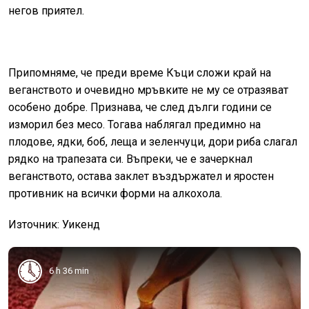
негов приятел.
Припомняме, че преди време Къци сложи край на
веганството и очевидно мръвките не му се отразяват
особено добре. Признава, че след дълги години се
изморил без месо. Тогава наблягал предимно на
плодове, ядки, боб, леща и зеленчуци, дори риба слагал
рядко на трапезата си. Въпреки, че е зачеркнал
веганството, остава заклет въздържател и яростен
противник на всички форми на алкохола.
Източник: Уикенд
6 h 36 min