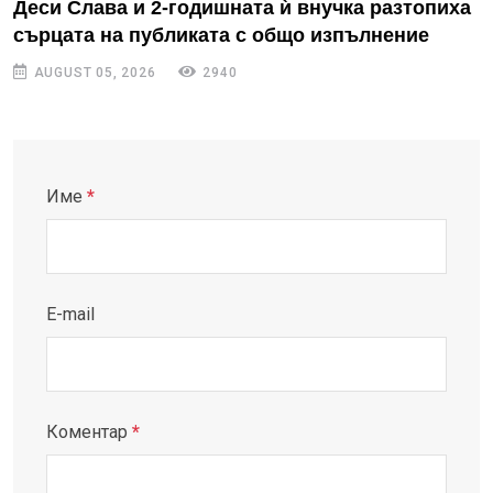
Деси Слава и 2-годишната ѝ внучка разтопиха
сърцата на публиката с общо изпълнение
AUGUST 05, 2026
2940
Име
*
E-mail
Коментар
*