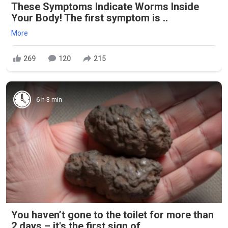
These Symptoms Indicate Worms Inside
Your Body! The first symptom is ..
More
269
120
215
6 h 3 min
You haven’t gone to the toilet for more than
2 days – it's the first sign of...