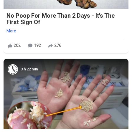
No Poop For More Than 2 Days - It's The
First Sign Of
More
202
192
276
3 h 22 min