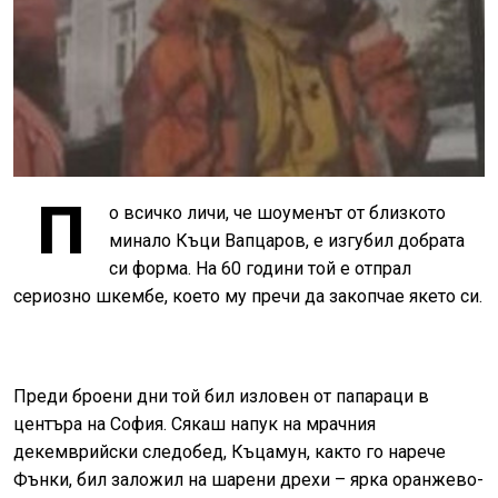
П
о всичко личи, че шоуменът от близкото
минало Къци Вапцаров, е изгубил добрата
си форма. На 60 години той е отпрал
сериозно шкембе, което му пречи да закопчае якето си.
Преди броени дни той бил изловен от папараци в
центъра на София. Сякаш напук на мрачния
декемврийски следобед, Къцамун, както го нарече
Фънки, бил заложил на шарени дрехи – ярка оранжево-