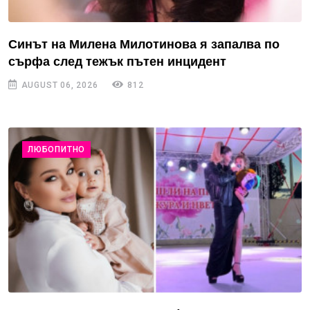
Синът на Милена Милотинова я запалва по
сърфа след тежък пътен инцидент
AUGUST 06, 2026
812
ЛЮБОПИТНО