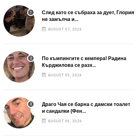
След като се събраха за дует, Глория
не замълча и...
AUGUST 07, 2026
По къмпингите с кемпера! Радина
Кърджилова се разх...
AUGUST 05, 2026
Драго Чая се барна с дамски тоалет
и сандалки (Фен...
AUGUST 06, 2026