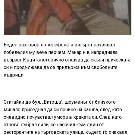
Водел разговор по телефона, а вятърът развявал
побелелия му вече перчем. Макар и в напреднала
възраст Къци категорично отказва да скъси прическата
си и продължава да се придържа към свободните
къдрици.
Стигайки до бул. „Витоша“, шоуменът от близкото
минало приседнал да си почине на кашпа, след като
очевидно почувствал умора в краката си. След като
отново събрал сили, се насочил към един от
ресторантите на търговската улица, където го очаквал