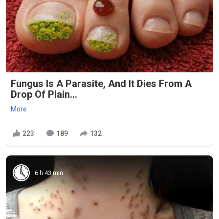
Fungus Is A Parasite, And It Dies From A
Drop Of Plain...
More
223
189
132
6 h 43 min