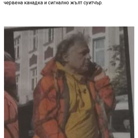
червена канадка и сигнално жълт суитчър.