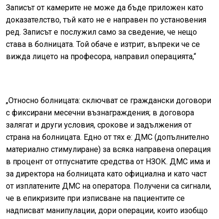
Записът от камерите не може да бъде приложен като
доказателство, тъй като не е направен по установения
ред. Записът е послужил само за сведение, че нещо
става в болницата. Той обаче е изтрит, въпреки че се
вижда лицето на професора, направил операцията,“
„Относно болницата: сключват се граждански договори
с фиксирани месечни възнаграждения; в договора
залягат и други условия, срокове и задължения от
страна на болницата. Едно от тях е: ДМС (допълнително
материално стимулиране) за всяка направена операция
в процент от отпуснатите средства от НЗОК. ДМС има и
за директора на болницата като официална и като част
от изплатените ДМС на оператора. Получени са сигнали,
че в епикризите при изписване на пациентите се
надписват манипулации, дори операции, които изобщо