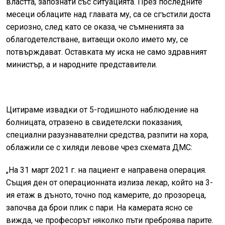
властта, запознати със ситуацията. През последните
месеци облаците над главата му, са се сгъстили доста
сериозно, след като се оказа, че съмненията за
облагодетелстване, витаещи около името му, се
потвърждават. Оставката му иска не само здравният
министър, а и народните представители.
Цитираме извадки от 5-годишното наблюдение на
болницата, отразено в свидетелски показания,
специални разузнавателни средства, разпити на хора,
облажили се с хиляди левове чрез схемата ДМС:
„На 31 март 2021 г. на пациент е направена операция.
Същия ден от операционната излиза лекар, който на 3-
ия етаж в дъното, точно под камерите, до прозореца,
започва да брои плик с пари. На камерата ясно се
вижда, че професорът няколко пъти преброява парите.