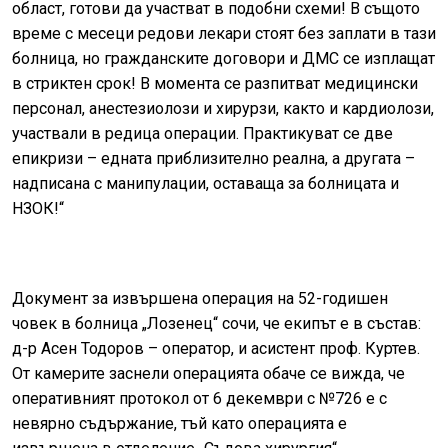
област, готови да участват в подобни схеми! В същото
време с месеци редови лекари стоят без заплати в тази
болница, но гражданските договори и ДМС се изплащат
в стриктен срок! В момента се разпитват медицински
персонал, анестезиолози и хирурзи, както и кардиолози,
участвали в редица операции. Практикуват се две
епикризи – едната приблизително реална, а другата –
надписана с манипулации, оставаща за болницата и
НЗОК!“
Документ за извършена операция на 52-годишен
човек в болница „Лозенец“ сочи, че екипът е в състав:
д-р Асен Тодоров – оператор, и асистент проф. Куртев.
От камерите заснели операцията обаче се вижда, че
оперативният протокол от 6 декември с №726 е с
невярно съдържание, тъй като операцията е