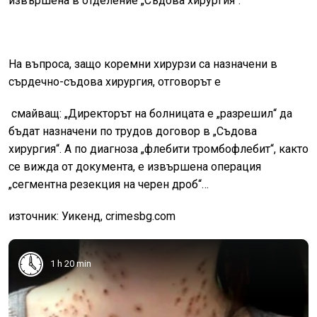
извършена в отделение „Съдова хирургия“.
На въпроса, защо коремни хирурзи са назначени в
сърдечно-съдова хирургия, отговорът е
смайващ: „Директорът на болницата е „разрешил“ да
бъдат назначени по трудов договор в „Съдова
хирургия“. А по диагноза „флебити тромбофлебит“, както
се вижда от документа, е извършена операция
„сегментна резекция на черен дроб“…
източник: Уикенд, crimesbg.com
1 h 20 min