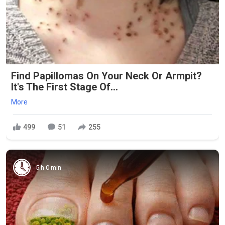
Find Papillomas On Your Neck Or Armpit?
It's The First Stage Of...
More
499
51
255
5 h 0 min