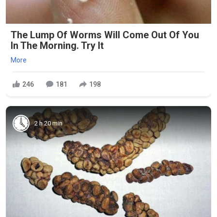
The Lump Of Worms Will Come Out Of You
In The Morning. Try It
More
246
181
198
2 h 20 min