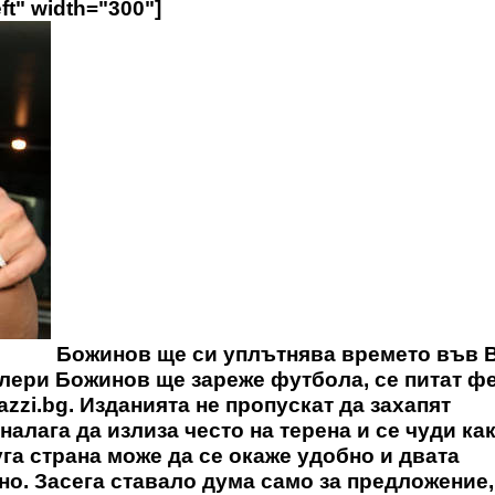
ft" width="300"]
Божинов ще си уплътнява времето във 
Валери Божинов ще зареже футбола, се питат ф
zzi.bg. Изданията не пропускат да захапят
налага да излиза често на терена и се чуди как
га страна може да се окаже удобно и двата
о. Засега ставало дума само за предложение,