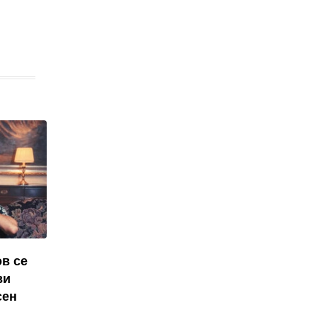
в се
ви
сен