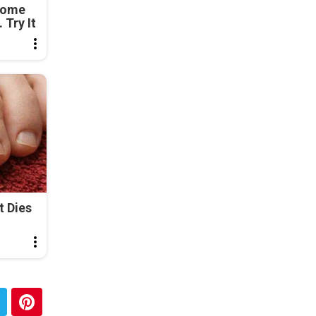
Come
 Try It
t Dies