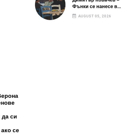
Фънки се нанесе в...
AUGUST 05, 2026
Верона
енове
 да си
 ако се