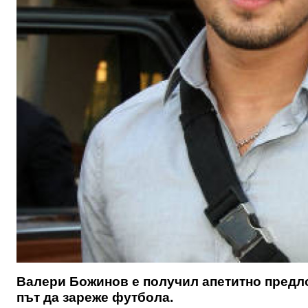
Валери Божинов е получил апетитно предло
път да зареже футбола.