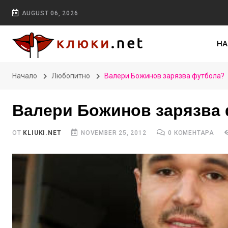
AUGUST 06, 2026
НА
Начало
Любопитно
Валери Божинов зарязва футбола?
Валери Божинов зарязва
ОТ
KLIUKI.NET
NOVEMBER 25, 2012
0 КОМЕНТАРА