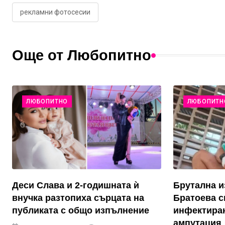
рекламни фотосесии
Още от Любопитно
ЛЮБОПИТНО
ЛЮБОПИТН
Деси Слава и 2-годишната ѝ
Брутална и
внучка разтопиха сърцата на
Братоева с
публиката с общо изпълнение
инфектиран
ампутация