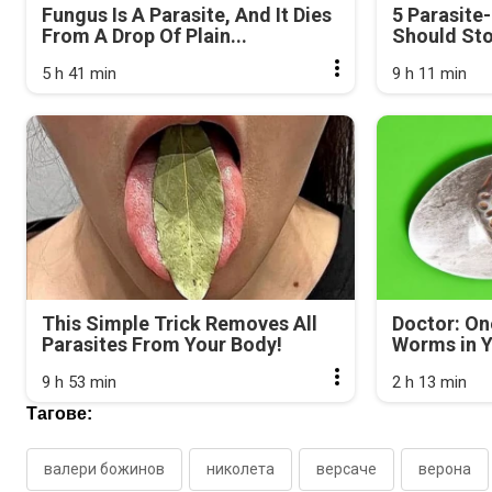
Fungus Is A Parasite, And It Dies
5 Parasite
From A Drop Of Plain...
Should Sto
5 h 41 min
9 h 11 min
This Simple Trick Removes All
Doctor: On
Parasites From Your Body!
Worms in Y
9 h 53 min
2 h 13 min
Тагове:
валери божинов
николета
версаче
верона