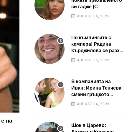
показа прехваленото
си гадже (С...
AUGUST 04, 2026
По къмпингите с
кемпера! Радина
Кърджилова се разх...
AUGUST 05, 2026
В компанията на
Иван: Ирина Тенчева
смени гръцкото...
AUGUST 04, 2026
е на
Шок в Царево:
Димитър Ковачев –