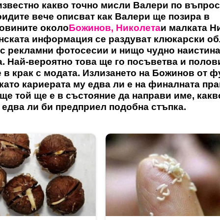
известно какво точно мисли Валери по въпрос
идите вече описват как Валери ще позира в
Новините около
Божинов, Николета
и малката Н
инската информация се раздуват клюкарски об
с рекламни фотосесии и нищо чудно наистина
. Най-вероятно това ще го посъветва и полов
 е в крак с модата. Излизането на Божинов от 
като кариерата му едва ли е на финалната пра
ще той ще е в състояние да направи име, какв
о едва ли би предприел подобна стъпка.