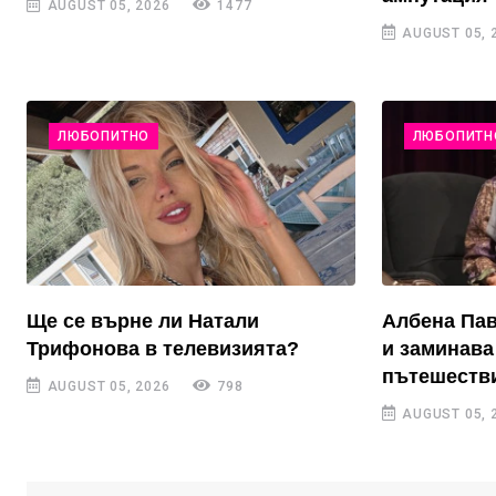
AUGUST 05, 2026
1477
AUGUST 05, 
ЛЮБОПИТНО
ЛЮБОПИТН
Ще се върне ли Натали
Албена Пав
Трифонова в телевизията?
и заминава
пътешестви
AUGUST 05, 2026
798
AUGUST 05, 