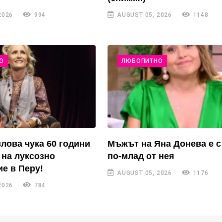
2026
994
AUGUST 05, 2026
1148
О
ЛЮБОПИТНО
лова чука 60 години
Мъжът на Яна Донева е с 
 на луксозно
по-млад от нея
е в Перу!
AUGUST 05, 2026
1176
2026
784