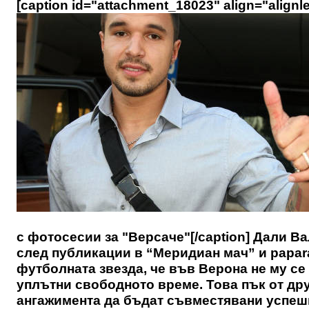
[caption id="attachment_18023" align="alignle
с фотосесии за "Версаче"[/caption] Дали 
след публикации в “Меридиан мач” и papara
футболната звезда, че във Верона не му се 
уплътни свободното време. Това пък от дру
ангажимента да бъдат съвместявани успешн