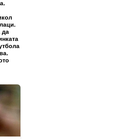
а.
икол
лаци.
 да
инката
футбола
ва.
ото