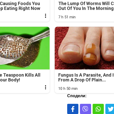
-Causing Foods You
The Lump Of Worms Will 
p Eating Right Now
Out Of You In The Morning.
7 h 51 min
e Teaspoon Kills All
Fungus Is A Parasite, And I
our Body!
From A Drop Of Plain...
10 h 50 min
Сподели: