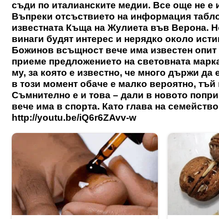
съди по италианските медии. Все още не е 
Въпреки отсъствието на информация табло
известната Къща на Жулиета във Верона. 
винаги будят интерес и нерядко около ист
Божинов всъщност вече има известен опит 
приеме предложението на световната марка
му, за която е известно, че много държи да
в този момент обаче е малко вероятно, тъй 
Съмнително е и това – дали в новото попри
вече има в спорта. Като глава на семейств
http://youtu.be/iQ6r6ZAvv-w