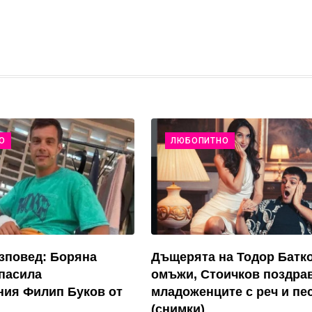
О
ЛЮБОПИТНО
зповед: Боряна
Дъщерята на Тодор Батко
пасила
омъжи, Стоичков поздра
ия Филип Буков от
младоженците с реч и пе
(снимки)