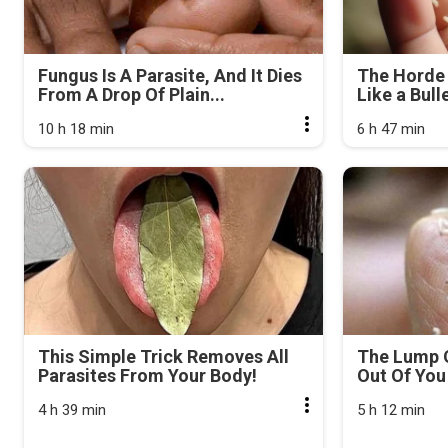
Fungus Is A Parasite, And It Dies
The Horde 
From A Drop Of Plain...
Like a Bull
10 h 18 min
6 h 47 min
This Simple Trick Removes All
The Lump 
Parasites From Your Body!
Out Of You 
4 h 39 min
5 h 12 min