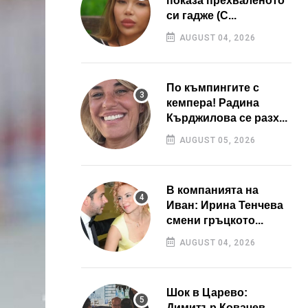
показа прехваленото
си гадже (С...
AUGUST 04, 2026
По къмпингите с
кемпера! Радина
Кърджилова се разх...
AUGUST 05, 2026
В компанията на
Иван: Ирина Тенчева
смени гръцкото...
AUGUST 04, 2026
Шок в Царево:
Димитър Ковачев –