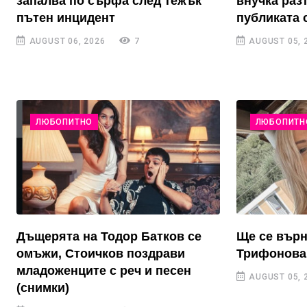
запалва по сърфа след тежък
внучка раз
пътен инцидент
публиката 
AUGUST 06, 2026
7
AUGUST 05, 
ЛЮБОПИТНО
ЛЮБОПИТН
Дъщерята на Тодор Батков се
Ще се върн
омъжи, Стоичков поздрави
Трифонова 
младоженците с реч и песен
AUGUST 05, 
(снимки)