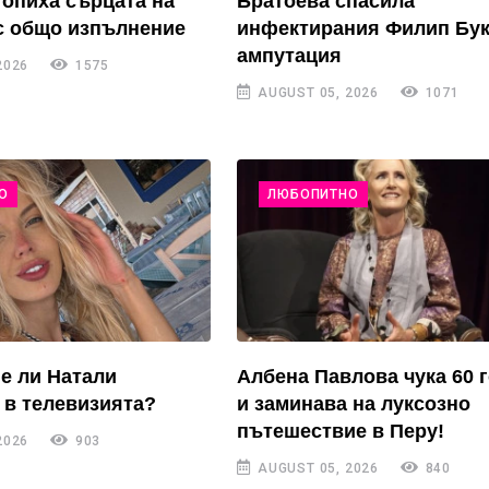
топиха сърцата на
Братоева спасила
с общо изпълнение
инфектирания Филип Бук
ампутация
2026
1575
AUGUST 05, 2026
1071
О
ЛЮБОПИТНО
е ли Натали
Албена Павлова чука 60 
в телевизията?
и заминава на луксозно
пътешествие в Перу!
2026
903
AUGUST 05, 2026
840