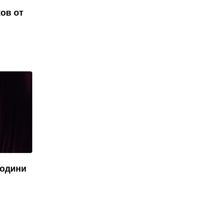
ов от
години