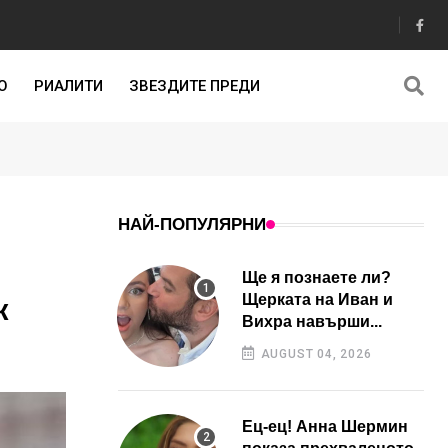
О
РИАЛИТИ
ЗВЕЗДИТЕ ПРЕДИ
НАЙ-ПОПУЛЯРНИ
Ще я познаете ли?
Щерката на Иван и
к
Вихра навърши...
AUGUST 04, 2026
Ец-ец! Анна Шермин