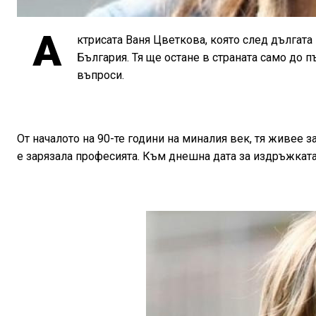
А
ктрисата Ваня Цветкова, която след дългата п
България. Тя ще остане в страната само до п
въпроси.
От началото на 90-те години на миналия век, тя живее з
е зарязала професията. Към днешна дата за издръжката н