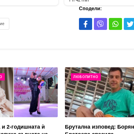
1 h 42 min
Сподели:
ие
О
ЛЮБОПИТНО
 и 2-годишната ѝ
Брутална изповед: Боря