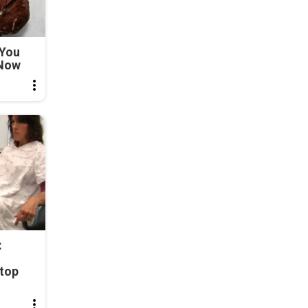
 You
 Now
:
top