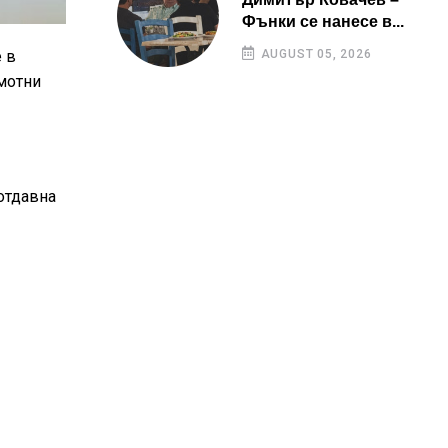
Фънки се нанесе в...
е в
AUGUST 05, 2026
имотни
 отдавна