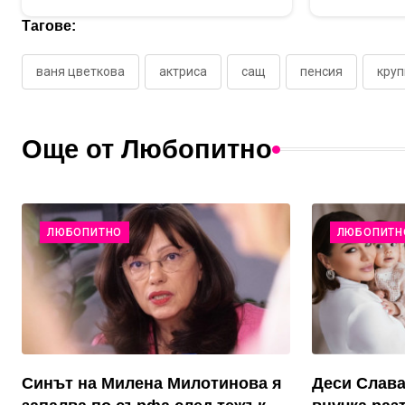
Тагове:
ваня цветкова
актриса
сащ
пенсия
круп
Още от Любопитно
ЛЮБОПИТНО
ЛЮБОПИТН
Синът на Милена Милотинова я
Деси Слава