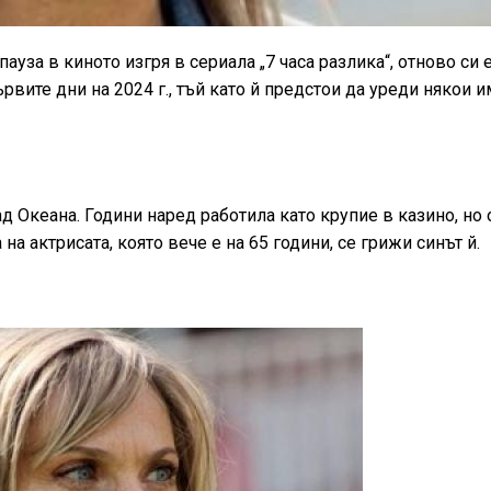
ауза в киното изгря в сериала „7 часа разлика“, отново си 
ървите дни на 2024 г., тъй като й предстои да уреди някои 
ад Океана. Години наред работила като крупие в казино, но
а актрисата, която вече е на 65 години, се грижи синът й.