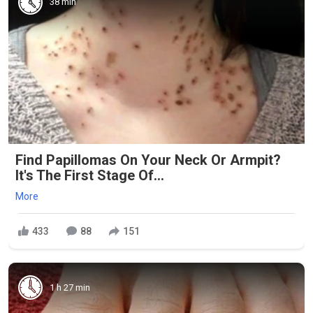
38 min
Find Papillomas On Your Neck Or Armpit?
It's The First Stage Of...
More
433
88
151
1 h 27 min