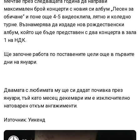
Мечтае през следващата година да направи
максимален брой концерти с новия си албум „Лесен за
обичане“ и поне още 4-5 видеоклипа, лятно и коледно
турне. Възнамерява да издаде нов рождественски
албум, който ще бъде представен с два концерта в зала
1 на НДК.
Ще започне работа по поставените цели още в първите
дни на януари.
Двамата с любимата му ще си дадат почивка през
януари, тъй като месец декември им е изключително
натоварен откъм ангажименти.
Източник: Уикенд