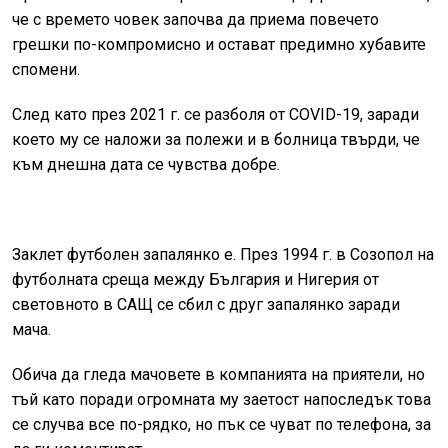
че с времето човек започва да приема повечето
грешки по-компромисно и остават предимно хубавите
спомени.
След като през 2021 г. се разболя от
COVID-19
, заради
което му се наложи за полежи и в болница твърди, че
към днешна дата се чувства добре.
Заклет футболен запалянко е. През 1994 г. в Созопол на
футболната среща между България и Нигерия от
световното в САЩ се сбил с друг запалянко заради
мача.
Обича да гледа мачовете в компанията на приятели, но
тъй като поради огромната му заетост напоследък това
се случва все по-рядко, но пък се чуват по телефона, за