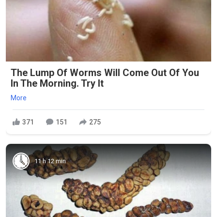
The Lump Of Worms Will Come Out Of You
In The Morning. Try It
More
371
151
275
11 h 12 min