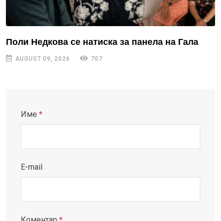
Поли Недкова се натиска за панела на Гала
AUGUST 09, 2026
707
Име
*
E-mail
Коментар
*