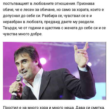
постъпващият в любовните отношения. Признава
обаче, че е лесен за обичане, но само за хората, които е
допуснал до себе си. Разбира се, чувствал се е и
неразбран в любовта, предвид двете му раздели.
Твърди, че от години е щастлив с жената до себе си и се
чувства много добре.
Простил е на много хора и много неща. Дава си сметка,