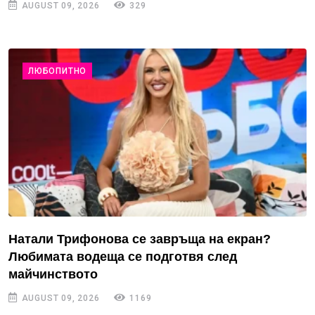
AUGUST 09, 2026
329
ЛЮБОПИТНО
Натали Трифонова се завръща на екран?
Любимата водеща се подготвя след
майчинството
AUGUST 09, 2026
1169