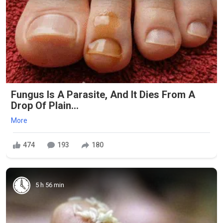
Fungus Is A Parasite, And It Dies From A
Drop Of Plain...
More
474
193
180
5 h 56 min