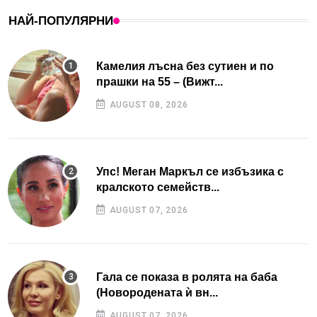
НАЙ-ПОПУЛЯРНИ
Камелия лъсна без сутиен и по
прашки на 55 – (Вижт...
AUGUST 08, 2026
Упс! Меган Маркъл се избъзика с
кралското семейств...
AUGUST 07, 2026
Гала се показа в ролята на баба
(Новородената ѝ вн...
AUGUST 07, 2026