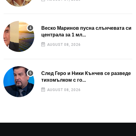
Веско Маринов пусна слънчевата си
централа за 1 мл...
AUGUST 08, 2026
След Геро и Ники Кънчев се разведе
тихомълком с го...
AUGUST 08, 2026