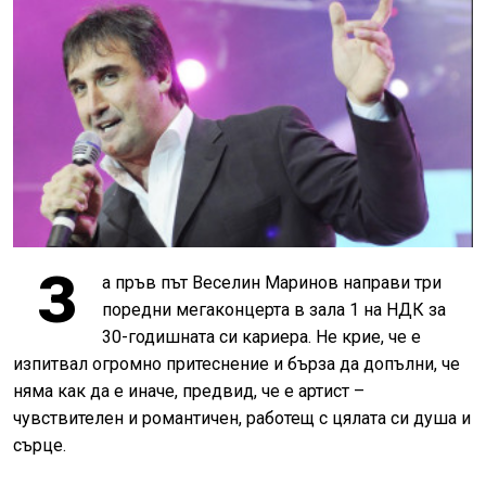
З
а пръв път Веселин Маринов направи три
поредни мегаконцерта в зала 1 на НДК за
30-годишната си кариера. Не крие, че е
изпитвал огромно притеснение и бърза да допълни, че
няма как да е иначе, предвид, че е артист –
чувствителен и романтичен, работещ с цялата си душа и
сърце.