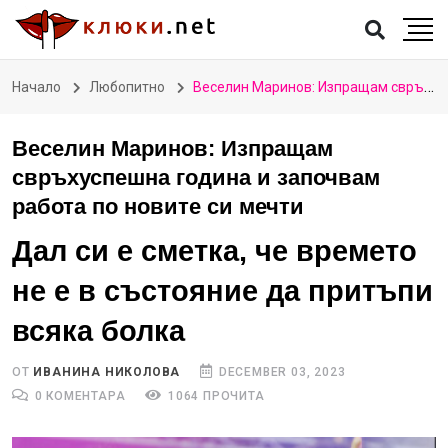
Начало
Любопитно
Веселин Маринов: Изпращам свръхуспешна година и започвам работа по новите си мечти
Веселин Маринов: Изпращам
свръхуспешна година и започвам
работа по новите си мечти
Дал си е сметка, че времето
не е в състояние да притъпи
всяка болка
ОТ
ИВАНИНА НИКОЛОВА
DECEMBER 03, 2023
0 КОМЕНТАРА
1064 ПРОЧИТА