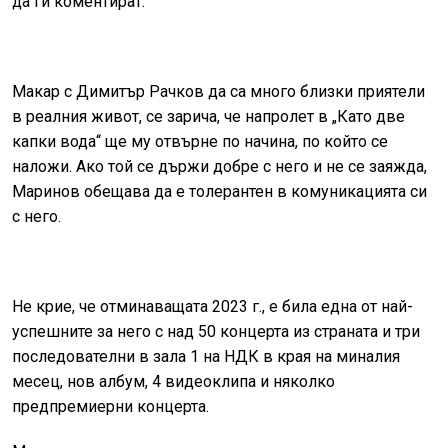
да ги коментират.
Макар с Димитър Рачков да са много близки приятели
в реалния живот, се зарича, че напролет в „Като две
капки вода“ ще му отвърне по начина, по който се
наложи. Ако той се държи добре с него и не се заяжда,
Маринов обещава да е толерантен в комуникацията си
с него.
Не крие, че отминаващата 2023 г., е била една от най-
успешните за него с над 50 концерта из страната и три
последователни в зала 1 на НДК в края на миналия
месец, нов албум, 4 видеоклипа и няколко
предпремиерни концерта.