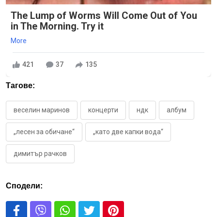
The Lump of Worms Will Come Out of You
in The Morning. Try it
More
421
37
135
Тагове:
веселин маринов
концерти
ндк
албум
„лесен за обичане“
„като две капки вода“
димитър рачков
Сподели: