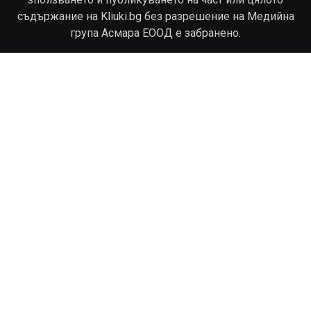
съдържание на Kliuki.bg без разрешение на Медийна
група Асмара ЕООД е забранено.