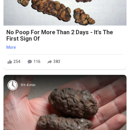
No Poop For More Than 2 Days - It's The
First Sign Of
More
254
116
383
9 h 4 min