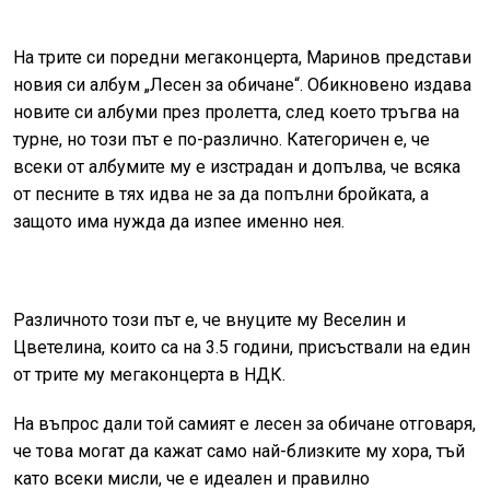
На трите си поредни мегаконцерта, Маринов представи
новия си албум „Лесен за обичане“. Обикновено издава
новите си албуми през пролетта, след което тръгва на
турне, но този път е по-различно. Категоричен е, че
всеки от албумите му е изстрадан и допълва, че всяка
от песните в тях идва не за да попълни бройката, а
защото има нужда да изпее именно нея.
Различното този път е, че внуците му Веселин и
Цветелина, които са на 3.5 години, присъствали на един
от трите му мегаконцерта в НДК.
На въпрос дали той самият е лесен за обичане отговаря,
че това могат да кажат само най-близките му хора, тъй
като всеки мисли, че е идеален и правилно