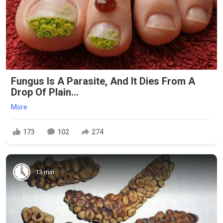
Fungus Is A Parasite, And It Dies From A
Drop Of Plain...
More
173
102
274
13 min