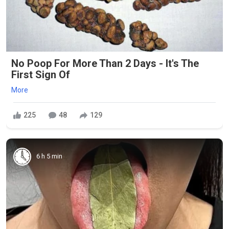
No Poop For More Than 2 Days - It's The
First Sign Of
More
225
48
129
6 h 5 min