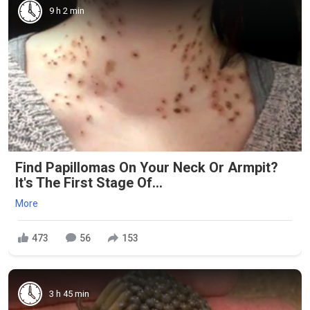
9 h 2 min
Find Papillomas On Your Neck Or Armpit?
It's The First Stage Of...
More
473
56
153
3 h 45 min