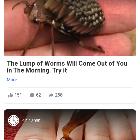
The Lump of Worms Will Come Out of You
in The Morning. Try it
More
151
62
258
4 h 40 min