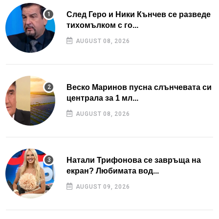
След Геро и Ники Кънчев се разведе
тихомълком с го...
AUGUST 08, 2026
Веско Маринов пусна слънчевата си
централа за 1 мл...
AUGUST 08, 2026
Натали Трифонова се завръща на
екран? Любимата вод...
AUGUST 09, 2026