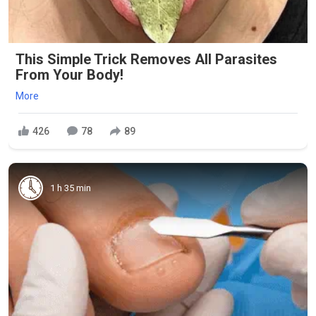
This Simple Trick Removes All Parasites
From Your Body!
More
426
78
89
1 h 35 min