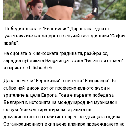
Победителката в "Евровизия" Дара
стана една от
участничките в концерта по случай тазгодишния "София
прайд".
На сцената в Княжеската градина тя, разбира се,
зарадва публиката Bangaranga, с хита "Бягаш ли от мен"
и парчето Ich liebe dich.
Дара спечели "Евровизия" с песента "Bangaranga". Тя
събра най-висок вот от професионалното жури и
зрителите в цяла Европа. Това е първата победа за
България в историята на международния музикален
форум. Успехът гарантира на страната ни
домакинството на събитието през следващата година.
Организационният екип вече планира провеждането на