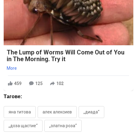
The Lump of Worms Will Come Out of You
in The Morning. Try it
More
459
125
102
Тагове:
яна титова
алек алексиев
„диада“
„доза щастие“
„златна роза“