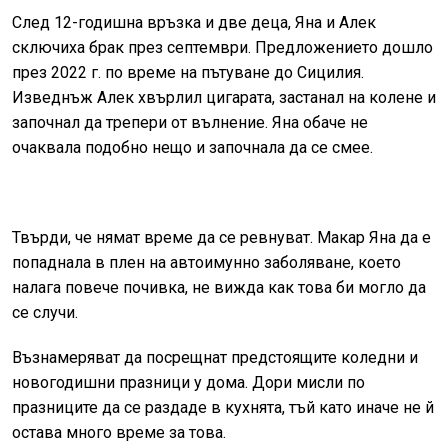
След 12-годишна връзка и две деца, Яна и Алек
сключиха брак през септември. Предложението дошло
през 2022 г. по време на пътуване до Сицилия.
Изведнъж Алек хвърлил цигарата, застанал на колене и
започнал да трепери от вълнение. Яна обаче не
очаквала подобно нещо и започнала да се смее.
Твърди, че нямат време да се ревнуват. Макар Яна да е
попаднала в плен на автоимунно заболяване, което
налага повече почивка, не вижда как това би могло да
се случи.
Възнамеряват да посрещнат предстоящите коледни и
новогодишни празници у дома. Дори мисли по
празниците да се раздаде в кухнята, тъй като иначе не й
остава много време за това.