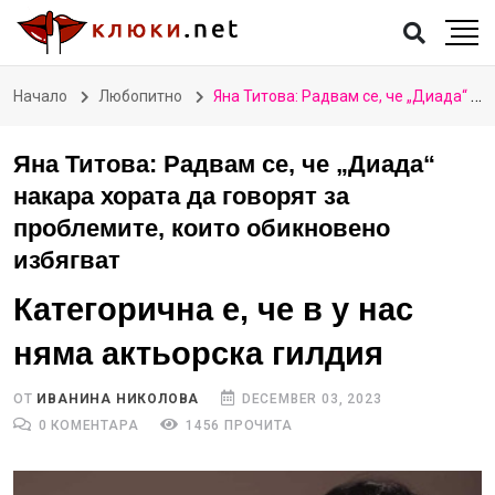
Начало
Любопитно
Яна Титова: Радвам се, че „Диада“ накара хората да говорят за проблемите, които обикновено избягват
Яна Титова: Радвам се, че „Диада“
накара хората да говорят за
проблемите, които обикновено
избягват
Категорична е, че в у нас
няма актьорска гилдия
ОТ
ИВАНИНА НИКОЛОВА
DECEMBER 03, 2023
0 КОМЕНТАРА
1456 ПРОЧИТА