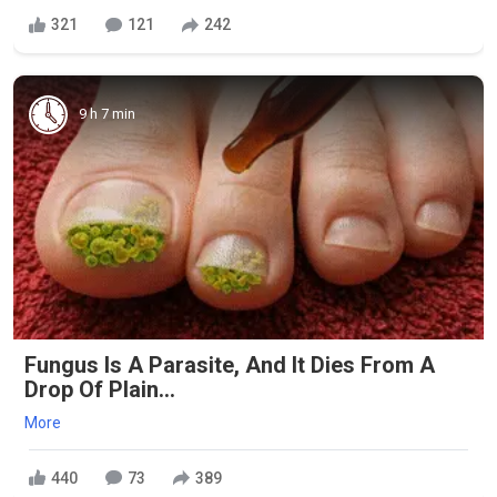
321
121
242
9 h 7 min
Fungus Is A Parasite, And It Dies From A
Drop Of Plain...
More
440
73
389