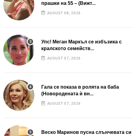
прашки на 55 – (Вижт...
AUGUST 08, 2026
Упс! Меган Маркъл се избъзика с
кралското семейств...
AUGUST 07, 2026
Гала се показа в ролята на баба
(Новородената ѝ вн...
AUGUST 07, 2026
Веско Маринов пусна слънчевата си