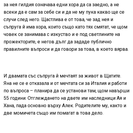
за нея гилдия означава едни хора да са заедно, а не
всеки да е сам за себе си и да не му пука какво ще се
случи след него. Щастлива е от това, че зад нея и
съпруга й има хора, които също като тях смятат, че щом
човек се занимава с изкуство и е под светлините на
прожекторите, е негов дълг да зададе публично
правилните въпроси и да говори за това, в което вярва.
И двамата със съпруга й мечтаят за живот в Щатите.
Яна не се е отказала и от мечтата си за Италия и работи
по въпроса – планира да се установи там, щом навърши
55 години. Отглеждането на двете им наследници Ая и
Хана, пада основно върху Алек. Родителите му, както и
две момичета също им помагат в това дело.