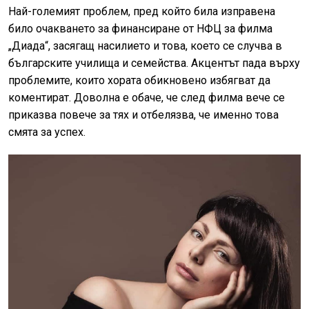
Най-големият проблем, пред който била изправена
било очакването за финансиране от НФЦ за филма
„Диада“, засягащ насилието и това, което се случва в
българските училища и семейства. Акцентът пада върху
проблемите, които хората обикновено избягват да
коментират. Доволна е обаче, че след филма вече се
приказва повече за тях и отбелязва, че именно това
смята за успех.