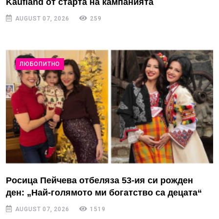
Kaufland от старта на кампанията
AUGUST 07, 2026
259
ЛЮБОПИТНО
Росица Пейчева отбеляза 53-ия си рожден
ден: „Най-голямото ми богатство са децата“
AUGUST 07, 2026
1519