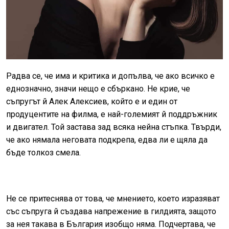
Радва се, че има и критика и допълва, че ако всичко е
еднозначно, значи нещо е сбъркано. Не крие, че
съпругът й Алек Алексиев, който е и един от
продуцентите на филма, е най-големият й поддръжник
и двигател. Той застава зад всяка нейна стъпка. Твърди,
че ако нямала неговата подкрепа, едва ли е щяла да
бъде толкоз смела.
Не се притеснява от това, че мнението, което изразяват
със съпруга й създава напрежение в гилдията, защото
за нея такава в България изобщо няма. Подчертава, че