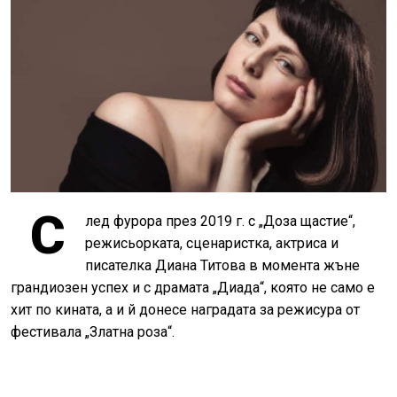
С
лед фурора през 2019 г. с „Доза щастие“,
режисьорката, сценаристка, актриса и
писателка Диана Титова в момента жъне
грандиозен успех и с драмата „Диада“, която не само е
хит по кината, а и й донесе наградата за режисура от
фестивала „Златна роза“.