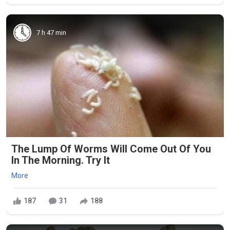
7 h 47 min
The Lump Of Worms Will Come Out Of You
In The Morning. Try It
More
187
31
188