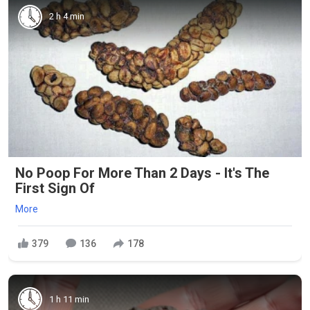
2 h 4 min
No Poop For More Than 2 Days - It's The
First Sign Of
More
379
136
178
1 h 11 min