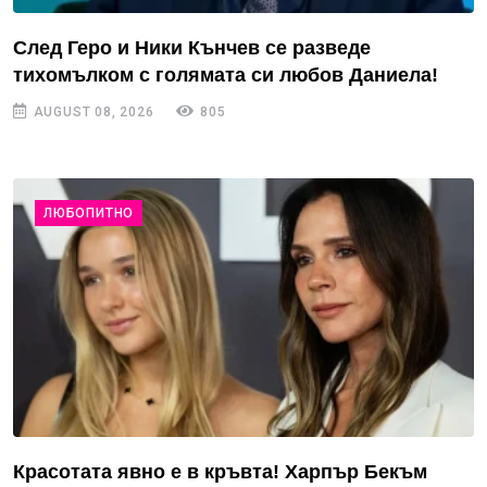
След Геро и Ники Кънчев се разведе
тихомълком с голямата си любов Даниела!
AUGUST 08, 2026
805
ЛЮБОПИТНО
Красотата явно е в кръвта! Харпър Бекъм