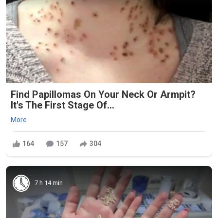
Find Papillomas On Your Neck Or Armpit?
It's The First Stage Of...
More
164
157
304
7 h 14 min