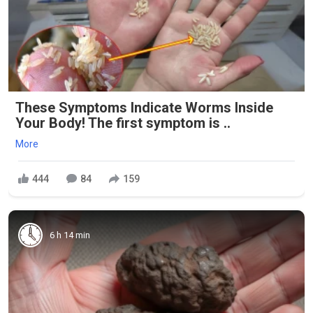
These Symptoms Indicate Worms Inside
Your Body! The first symptom is ..
More
444
84
159
6 h 14 min