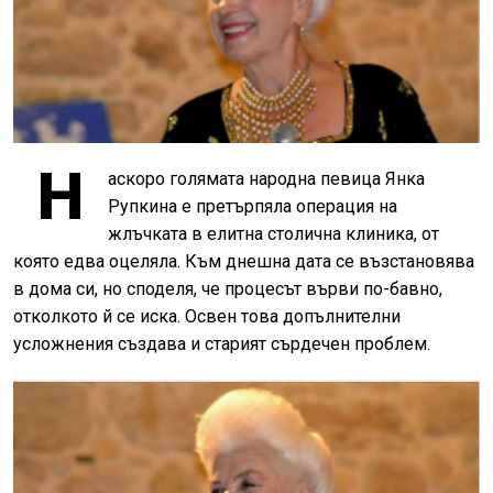
Н
аскоро голямата народна певица Янка
Рупкина е претърпяла операция на
жлъчката в елитна столична клиника, от
която едва оцеляла. Към днешна дата се възстановява
в дома си, но споделя, че процесът върви по-бавно,
отколкото й се иска. Освен това допълнителни
усложнения създава и старият сърдечен проблем.