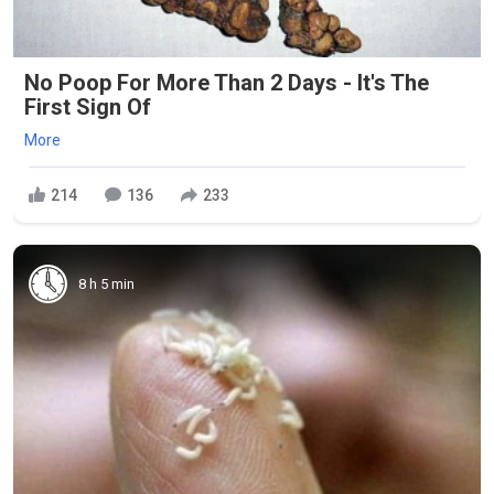
No Poop For More Than 2 Days - It's The
First Sign Of
More
214
136
233
8 h 5 min