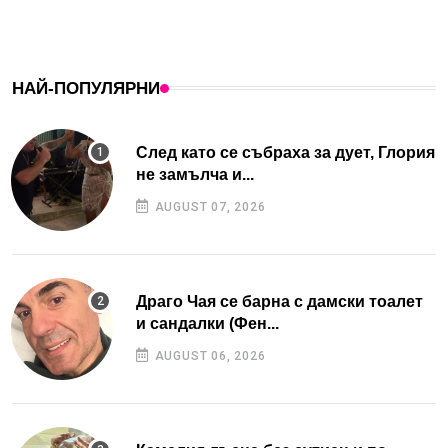
НАЙ-ПОПУЛЯРНИ
След като се събраха за дует, Глория
не замълча и...
AUGUST 07, 2026
Драго Чая се барна с дамски тоалет
и сандалки (Фен...
AUGUST 06, 2026