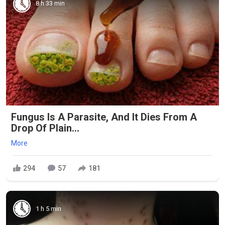
8 h 33 min
Fungus Is A Parasite, And It Dies From A
Drop Of Plain...
More
294
57
181
1 h 5 min