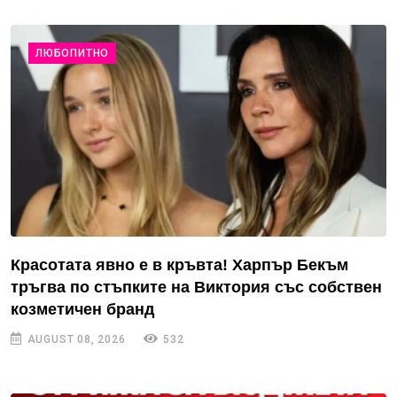
ЛЮБОПИТНО
Красотата явно е в кръвта! Харпър Бекъм
тръгва по стъпките на Виктория със собствен
козметичен бранд
AUGUST 08, 2026
532