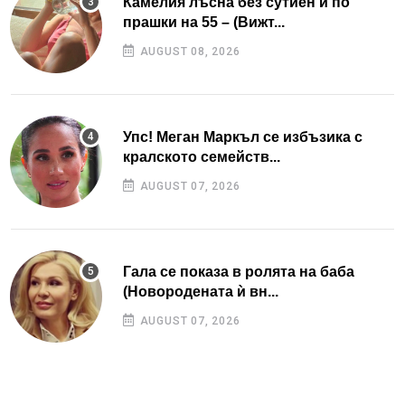
Камелия лъсна без сутиен и по
прашки на 55 – (Вижт...
AUGUST 08, 2026
Упс! Меган Маркъл се избъзика с
кралското семейств...
AUGUST 07, 2026
Гала се показа в ролята на баба
(Новородената ѝ вн...
AUGUST 07, 2026