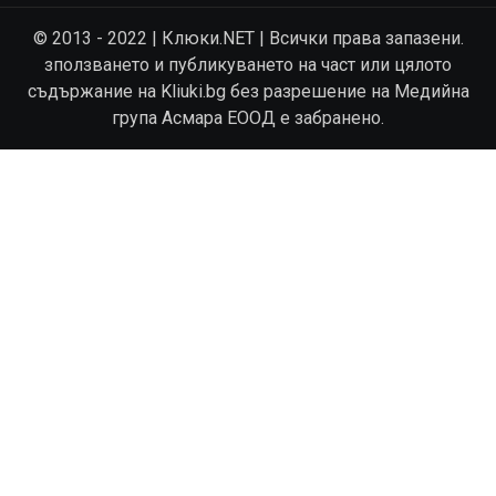
© 2013 - 2022 | Клюки.NET | Всички права запазени.
зползването и публикуването на част или цялото
съдържание на Kliuki.bg без разрешение на Медийна
група Асмара ЕООД е забранено.