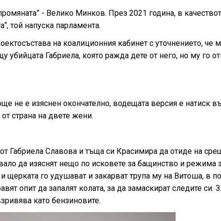
ромяната” - Велико Минков. През 2021 година, в качествот
“, той напуска парламента.
оектосъстава на коалиционния кабинет с уточнението, че 
у убийцата Габриела, която ражда дете от него, но му го о
още не е изяснен окончателно, водещата версия е натиск в
 от страна на двете жени.
 от Габриела Славова и тъща си Красимира да отиде на срещ
бвало да изяснят нещо по исковете за бащинство и режима 
 и щерката го удушават и закарват трупа му на Витоша, в п
авят опит да запалят колата, за да замаскират следите си. 
взривява като бензиновите.