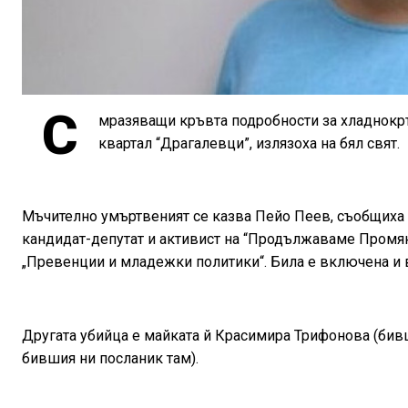
С
мразяващи кръвта подробности за хладнокр
квартал “Драгалевци”, излязоха на бял свят.
Мъчително умъртвеният се казва Пейо Пеев, съобщиха 
кандидат-депутат и активист на “Продължаваме Промянат
„Превенции и младежки политики“. Била е включена и в 
Другата убийца е майката й Красимира Трифонова (бив
бившия ни посланик там).