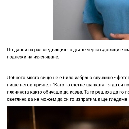
По данни на разследващите, с двете черти вдовици е и
подлежи на изясняване.
Лобното място също не е било избрано случайно - фото
пише негов приятел: “Като го стегне шапката - я да си 
планината както обичаше да казва. Та те решиха да го п
светлина да не можем да си го изпратим, а ще гледаме 