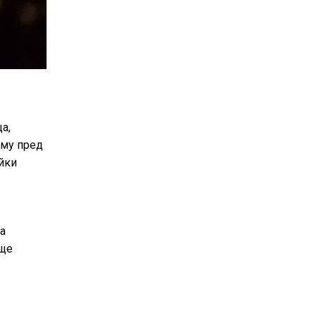
а,
 му пред
йки
а
 ще