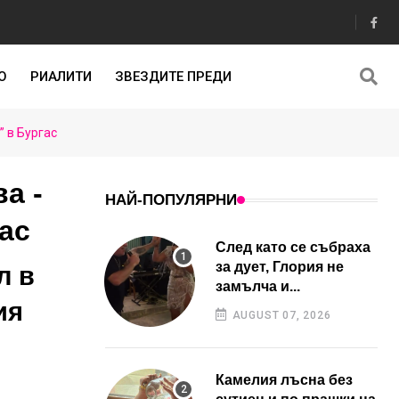
О
РИАЛИТИ
ЗВЕЗДИТЕ ПРЕДИ
 в Бургас
а -
НАЙ-ПОПУЛЯРНИ
ас
След като се събраха
за дует, Глория не
л в
замълча и...
ия
AUGUST 07, 2026
Камелия лъсна без