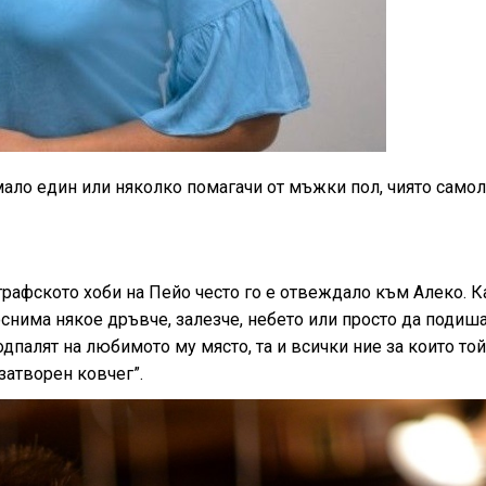
мало един или няколко помагачи от мъжки пол, чиято само
графското хоби на Пейо често го е отвеждало към Алеко. К
поснима някое дръвче, залезче, небето или просто да подиш
одпалят на любимото му място, та и всички ние за които то
затворен ковчег”.