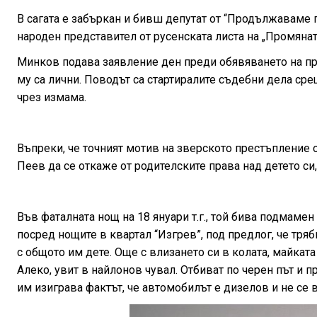
В сагата е забъркан и бивш депутат от “Продължаваме п
народен представител от русенската листа на „Промяната
Минков подава заявление ден преди обявяването на пр
му са лични. Поводът са стартиралите съдебни дела срещ
чрез измама.
Въпреки, че точният мотив на зверското престъпление 
Пеев да се откаже от родителските права над детето си,
Във фаталната нощ на 18 януари т.г., той бива подмамен
посред нощите в квартал “Изгрев”, под предлог, че тря
с общото им дете. Още с влизането си в колата, майката
Алеко, увит в найлонов чувал. Отбиват по черен път и пр
им изиграва фактът, че автомобилът е дизелов и не се 