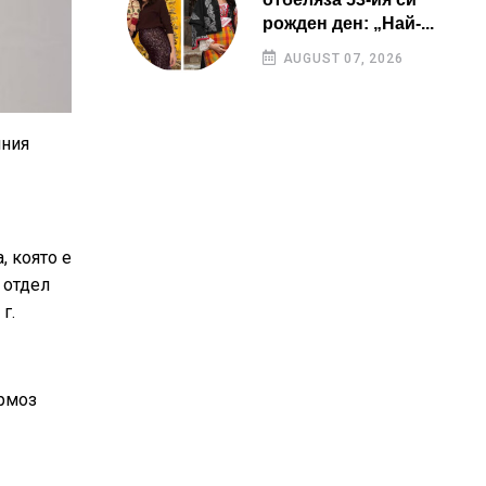
рожден ден: „Най-...
AUGUST 07, 2026
чния
, която е
 отдел
г.
ормоз