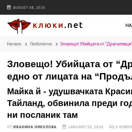
AUGUST 08, 2026
НА
Начало
Любопитно
Зловещо! Убийцата от “Драгалевци”
Зловещо! Убийцата от “Д
едно от лицата на “Прод
Майка й - удушвачката Крас
Тайланд, обвинила преди го
ни посланик там
ОТ
ИВАНИНА НИКОЛОВА
JANUARY 23, 2024
0 КОМЕ