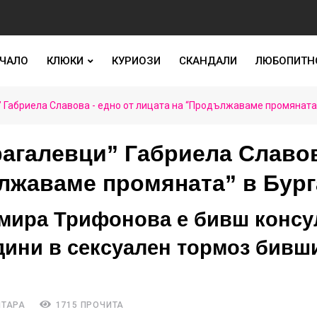
ЧАЛО
КЛЮКИ
КУРИОЗИ
СКАНДАЛИ
ЛЮБОПИТН
 Габриела Славова - едно от лицата на “Продължаваме промяната”
рагалевци” Габриела Славов
ължаваме промяната” в Бург
имира Трифонова е бивш консу
дини в сексуален тормоз бивш
НТАРА
1715 ПРОЧИТА