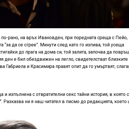
по-рано, на връх Ивановден, при поредната среща с Пейо,
 “за да се сгрее”. Минути след като го изпива, той усеща
тигайки до прага на дома си, той залита, започва да повръщ
ия ден е бил обездвижен на легло, свидетелстват близките
а Габриела и Красимира правят опит да го умъртвят, слага
и изпълнена с отвратителни секс тайни история, в която с
 Разказва ни я наш читател в писмо до редакцията, което