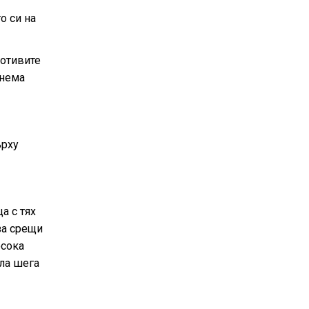
о си на
мотивите
тнема
ърху
а с тях
за срещи
осока
Зла шега