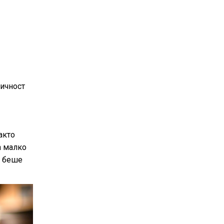
личност
акто
а малко
й беше