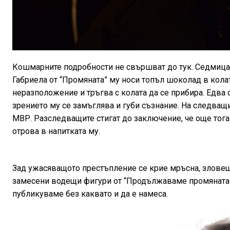
Кошмарните подробности не свършват до тук. Седмица 
Габриела от “Промяната” му носи топъл шоколад в колата
неразположение и тръгва с колата да се прибира. Едва с
зрението му се замъглява и губи съзнание. На следващ
МВР. Разследващите стигат до заключение, че още тогав
отрова в напитката му.
Зад ужасяващото престъпление се крие мръсна, зловеща 
замесени водещи фигури от “Продължаваме промяната”.
публикуваме без каквато и да е намеса.