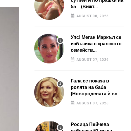
сутиен и по прашки на
55 – (Вижт...
AUGUST 08, 2026
Упс! Меган Маркъл се
избъзика с кралското
семейств...
AUGUST 07, 2026
Гала се показа в
ролята на баба
(Новородената ѝ вн...
AUGUST 07, 2026
Росица Пейчева
отбеляза 53-ия си