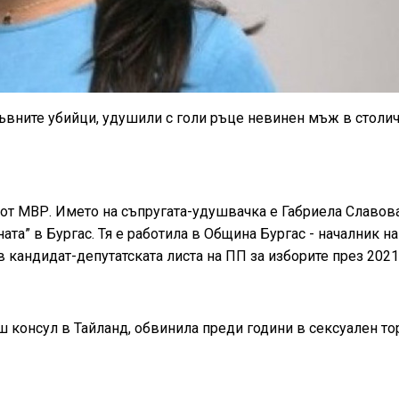
ъвните убийци, удушили с голи ръце невинен мъж в столи
от МВР. Името на съпругата-удушвачка е Габриела Славова
а” в Бургас. Тя е работила в Община Бургас - началник на
кандидат-депутатската листа на ПП за изборите през 2021 
ш консул в Тайланд, обвинила преди години в сексуален т