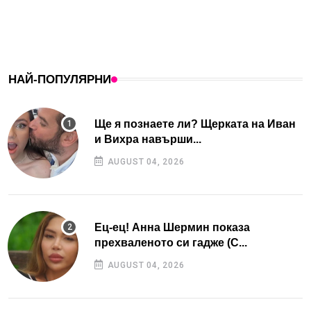
НАЙ-ПОПУЛЯРНИ
Ще я познаете ли? Щерката на Иван
и Вихра навърши...
AUGUST 04, 2026
Ец-ец! Анна Шермин показа
прехваленото си гадже (С...
AUGUST 04, 2026