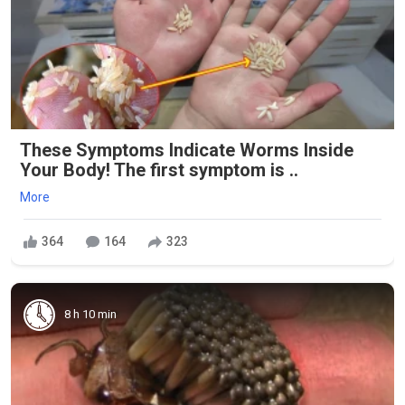
These Symptoms Indicate Worms Inside
Your Body! The first symptom is ..
More
364
164
323
8 h 10 min