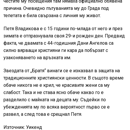
честите му посещения там нямаха официално обявена
причина. Очевидно пътуванията му до Града под
тепетата е била свързана с личния му живот.
Петя Владикова е с 15 години по-млада от него и през
зимата е отпразнувала своя 29-и рожден ден. Предвид
факта, че двамата с 44-годишния Дани Ангелов са
силно вярващи християни ги кара да побързат с
узаконяването на връзката им.
Звездата от „Братя“ винаги се е изказвал в защита на
традиционните християнски ценности. В същото време
обаче никога не е крил, че красивите жени са му
слабост. Така и не става ясно обаче какво го е
разделило с майката на децата му. Съдейки по
убежденията му по всяка вероятност първо се е
развел, а след това е срещнал Петя.
Източник: Уикенд