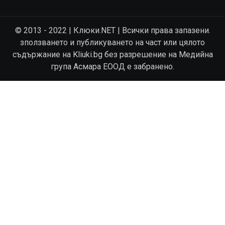
© 2013 - 2022 | Клюки.NET | Всички права запазени.
зползването и публикуването на част или цялото
съдържание на Kliuki.bg без разрешение на Медийна
група Асмара ЕООД е забранено.