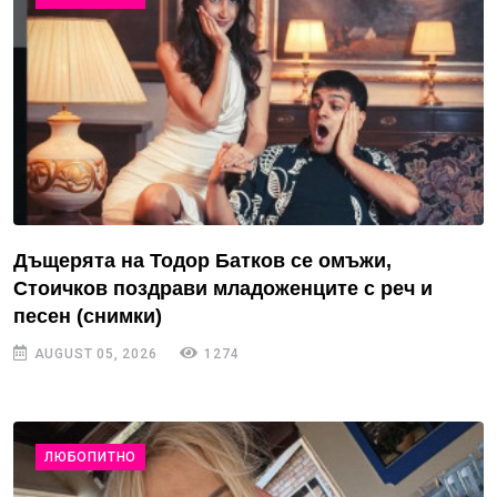
Дъщерята на Тодор Батков се омъжи,
Стоичков поздрави младоженците с реч и
песен (снимки)
AUGUST 05, 2026
1274
ЛЮБОПИТНО