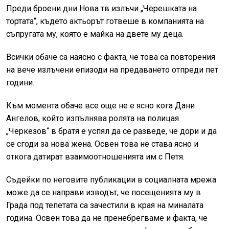
Преди броени дни Нова тв излъчи „Черешката на
тортата“, където актьорът готвеше в компанията на
съпругата му, която е майка на двете му деца.
Всички обаче са наясно с факта, че това са повторения
на вече излъчени епизоди на предаването отпреди пет
години.
Към момента обаче все още не е ясно кога Дани
Ангелов, който изпълнява ролята на полицая
„Черкезов“ в братя е успял да се разведе, че дори и да
се сгоди за нова жена. Освен това не става ясно и
откога датират взаимоотношенията им с Петя.
Съдейки по неговите публикации в социалната мрежа
може да се направи изводът, че посещенията му в
Града под тепетата са зачестили в края на миналата
година. Освен това да не пренебрегваме и факта, че