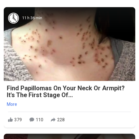
11 h 36 min
Find Papillomas On Your Neck Or Armpit?
It's The First Stage Of...
More
379
110
228