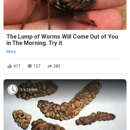
The Lump of Worms Will Come Out of You
in The Morning. Try it
More
417
127
283
2 h 24 min