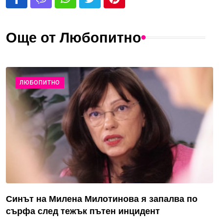
Още от Любопитно
ЛЮБОПИТНО
Синът на Милена Милотинова я запалва по
сърфа след тежък пътен инцидент