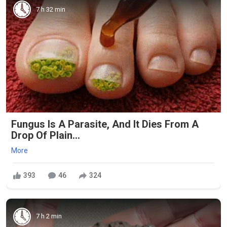
7 h 32 min
Fungus Is A Parasite, And It Dies From A
Drop Of Plain...
More
393
46
324
7 h 2 min