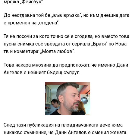
мрежа „Фейсбук“.
До неотдавна той бе „във връзка“, но към днешна дата
е променен на „сгодена“.
Тя не посочи за кого точно се е сгодила, но вместо това
пусна снимка със звездата от сериала „Братя“ по Нова
тв и коментира: „Моята любов“.
Това накара мнозина да предположат, че именно Дани
Ангелов е нейният бъдещ съпруг.
След тази публикация на пловдивчанката вече няма
никакво съмнение, че Дани Ангелов е сменил жената.