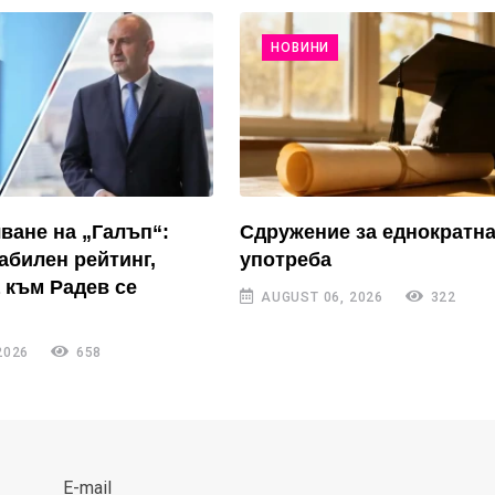
НОВИНИ
ване на „Галъп“:
Сдружение за еднократн
абилен рейтинг,
употреба
 към Радев се
AUGUST 06, 2026
322
2026
658
E-mail