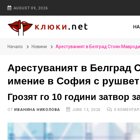
AUGUST 09, 2026
НА
Начало
Новини
Арестуваният в Белград Стоян Мавродие
Арестуваният в Белград 
имение в София с рушвет
Грозят го 10 години затвор з
ОТ
ИВАНИНА НИКОЛОВА
JUNE 13, 2026
0 КОМЕНТАР