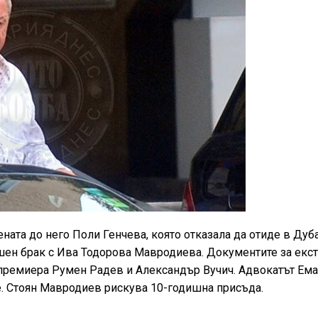
ата до него Поли Генчева, която отказала да отиде в Дуба
ешен брак с Ива Тодорова Мавродиева. Документите за екс
 премиера Румен Радев и Александър Вучич. Адвокатът Ем
е. Стоян Мавродиев рискува 10-годишна присъда.