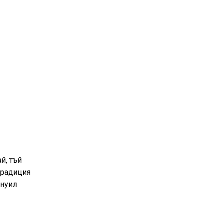
й, тъй
традиция
ануил