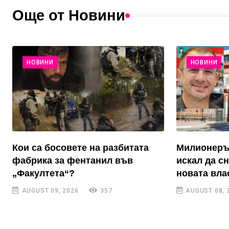
Още от Новини
НОВИНИ
НОВИНИ
Кои са босовете на разбитата
Милионерът
фабрика за фентанил във
искал да с
„Факултета“?
новата вла
AUGUST 09, 2026
357
AUGUST 08, 