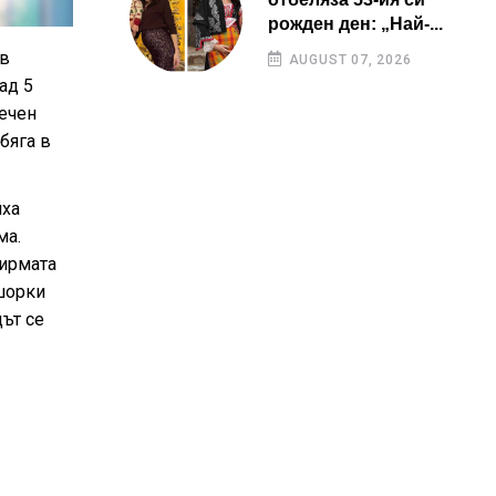
рожден ден: „Най-...
 в
AUGUST 07, 2026
ад 5
печен
бяга в
яха
ма.
фирмата
фшорки
цът се