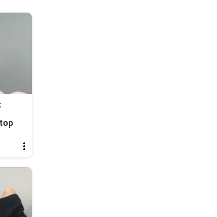
:
top