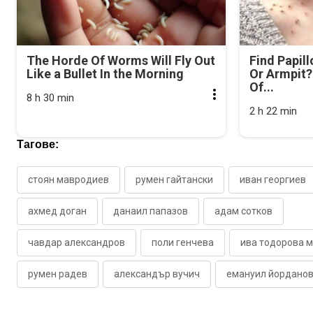
The Horde Of Worms Will Fly Out
Find Papil
Like a Bullet In the Morning
Or Armpit? 
Of...
8 h 30 min
2 h 22 min
Тагове:
стоян мавродиев
румен гайтански
иван георгиев
ахмед доган
данаил папазов
адам сотков
чавдар александров
поли генчева
ива тодорова 
румен радев
александър вучич
емануил йордано