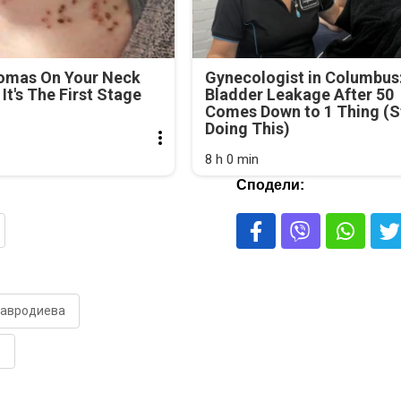
lomas On Your Neck
Gynecologist in Columbus
It's The First Stage
Bladder Leakage After 50
Comes Down to 1 Thing (S
Doing This)
8 h 0 min
Сподели:
мавродиева
в