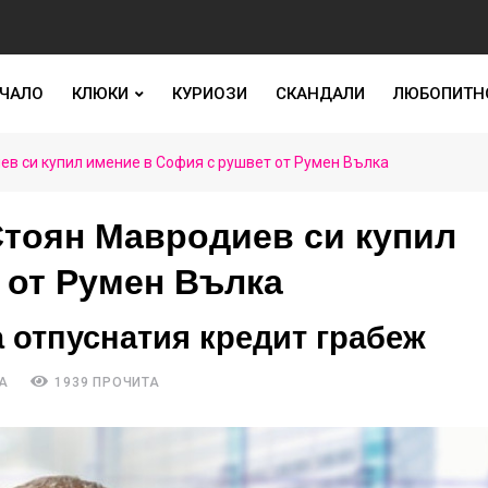
ЧАЛО
КЛЮКИ
КУРИОЗИ
СКАНДАЛИ
ЛЮБОПИТН
в си купил имение в София с рушвет от Румен Вълка
Стоян Мавродиев си купил
 от Румен Вълка
а отпуснатия кредит грабеж
А
1939 ПРОЧИТА