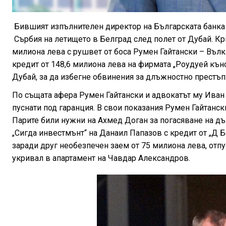
Бившият изпълнителен директор на Българската банка
Сърбия на летището в Белград след полет от Дубай. Кр
милиона лева с рушвет от боса Румен Гайтански – Вълк
кредит от 148,6 милиона лева на фирмата „Роудуей кън
Дубай, за да избегне обвинения за длъжностно престъп
По същата афера Румен Гайтански и адвокатът му Иван 
пуснати под гаранция. В свои показания Румен Гайтанск
Парите били нужни на Ахмед Доган за погасяване на дъ
„Сигда инвестмънт“ на Данаил Папазов с кредит от „Д 
заради друг необезпечен заем от 75 милиона лева, отпу
укривал в апартамент на Чавдар Александров.