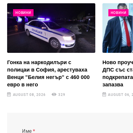
НОВИНИ
НОВИНИ
Гонка на наркодилъри с
Ново проуч
полицаи в София, арестуваха
ДПС със ст
Венци "Белия негър" с 460 000
подкрепата
евро в него
запазва
AUGUST 08, 2026
329
AUGUST 06, 
Име
*