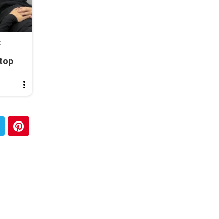
:
top