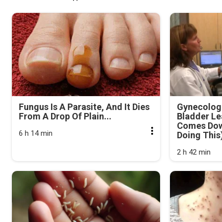
Fungus Is A Parasite, And It Dies
Gynecologi
From A Drop Of Plain...
Bladder Le
Comes Dow
6 h 14 min
Doing This
2 h 42 min