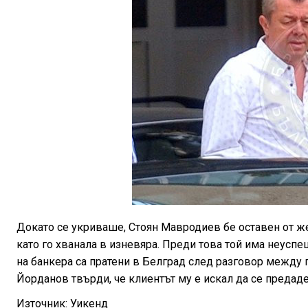
Докато се укриваше, Стоян Мавродиев бе оставен от жен
като го хванала в изневяра. Преди това той има неусп
на банкера са пратени в Белград след разговор между
Йорданов твърди, че клиентът му е искал да се предад
Източник: Уикенд