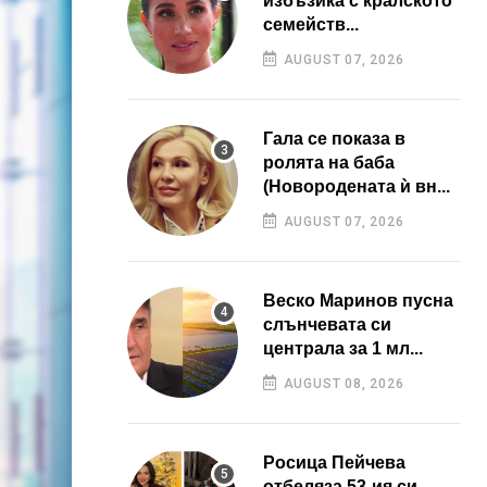
избъзика с кралското
семейств...
AUGUST 07, 2026
Гала се показа в
ролята на баба
(Новородената ѝ вн...
AUGUST 07, 2026
Веско Маринов пусна
слънчевата си
централа за 1 мл...
AUGUST 08, 2026
Росица Пейчева
отбеляза 53-ия си