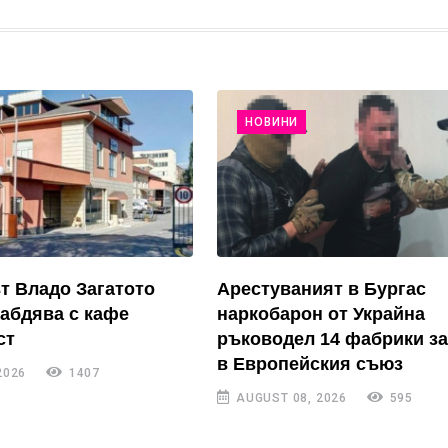
НОВИНИ
 Владо Загатото
Арестуваният в Бургас
набдява с кафе
наркобарон от Украйна
ст
ръководел 14 фабрики за
в Европейския съюз
2026
1407
AUGUST 08, 2026
595