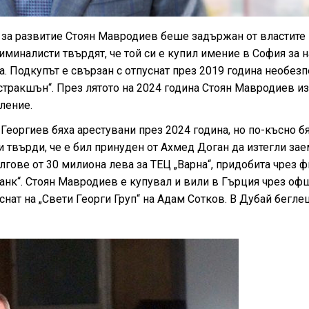
 за развитие Стоян Мавродиев беше задържан от властите
иминалисти твърдят, че той си е купил имение в София за н
а. Подкупът е свързан с отпуснат през 2019 година необез
стракшън“. През лятото на 2024 година Стоян Мавродиев из
ление.
Георгиев бяха арестувани през 2024 година, но по-късно б
и твърди, че е бил принуден от Ахмед Доган да изтегли зае
лгове от 30 милиона лева за ТЕЦ „Варна“, придобита чрез 
Банк“. Стоян Мавродиев е купувал и вили в Гърция чрез о
снат на „Свети Георги Груп“ на Адам Сотков. В Дубай бегле