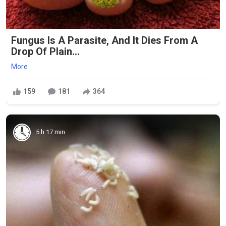
Fungus Is A Parasite, And It Dies From A
Drop Of Plain...
More
159
181
364
5 h 17 min