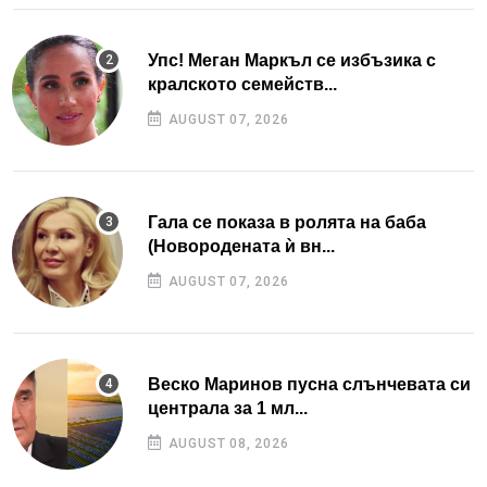
Упс! Меган Маркъл се избъзика с
кралското семейств...
AUGUST 07, 2026
Гала се показа в ролята на баба
(Новородената ѝ вн...
AUGUST 07, 2026
Веско Маринов пусна слънчевата си
централа за 1 мл...
AUGUST 08, 2026