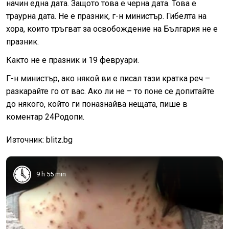
начин една дата. Защото това е черна дата. Това е
траурна дата. Не е празник, г-н министър. Гибелта на
хора, които тръгват за освобождение на България не е
празник.
Както не е празник и 19 февруари.
Г-н министър, ако някой ви е писал тази кратка реч –
разкарайте го от вас. Ако ли не – то поне се допитайте
до някого, който ги поназнайва нещата, пише в
коментар 24Родопи.
Източник: blitz.bg
9 h 55 min