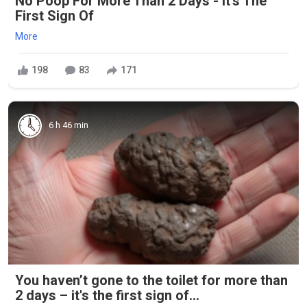
No Poop For More Than 2 Days - It's The
First Sign Of
More
198
83
171
6 h 46 min
You haven’t gone to the toilet for more than
2 days – it's the first sign of...