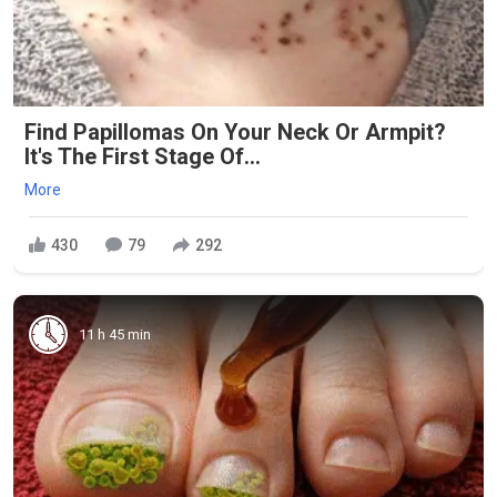
Find Papillomas On Your Neck Or Armpit?
It's The First Stage Of...
More
430
79
292
11 h 45 min