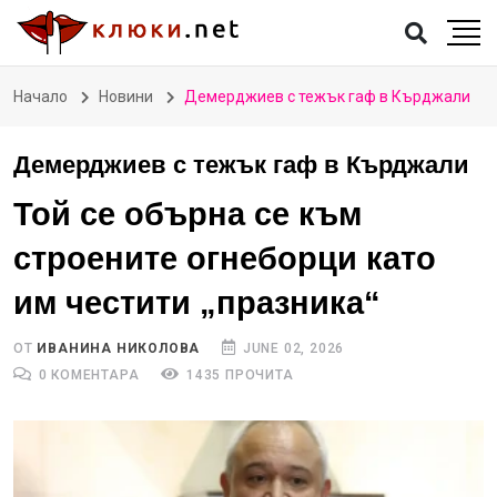
Начало
Новини
Демерджиев с тежък гаф в Кърджали
Демерджиев с тежък гаф в Кърджали
Той се обърна се към
строените огнеборци като
им честити „празника“
ОТ
ИВАНИНА НИКОЛОВА
JUNE 02, 2026
0 КОМЕНТАРА
1435 ПРОЧИТА