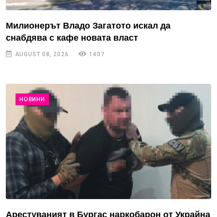
Милионерът Владо Загатото искал да
снабдява с кафе новата власт
AUGUST 08, 2026
1407
НОВИНИ
Арестуваният в Бургас наркобарон от Украйна