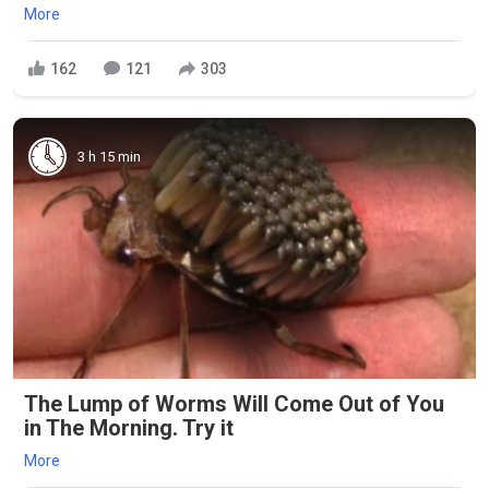
More
162
121
303
3 h 15 min
The Lump of Worms Will Come Out of You
in The Morning. Try it
More