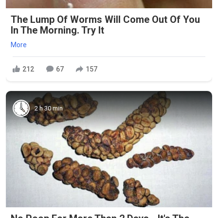
The Lump Of Worms Will Come Out Of You
In The Morning. Try It
More
212
67
157
2 h 30 min