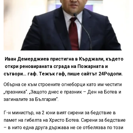
Иван Демерджиев пристигна в Кърджали, където
откри реновираната сграда на Пожарната и
сътвори… гаф. Тежък гаф, пише сайтът 24Родопи.
Обърна се към строените огнеборци като им честити
„празника“. „Защото днес е празник – Ден на Ботев и
загиналите за България“.
Г-н министър, на 2 юни вият сирени за бедствие в
памет на гибелта на Христо Ботев. Сирени за бедствие
– в нито една друга държава не се отбелязва по този