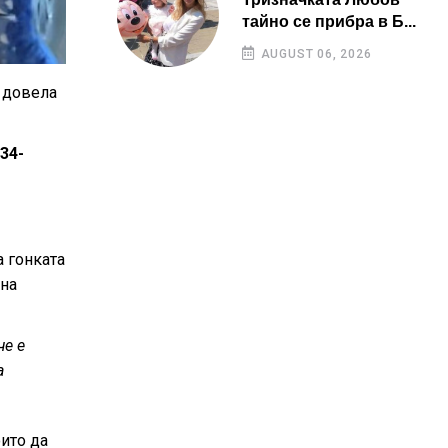
тайно се прибра в Б...
AUGUST 06, 2026
, довела
34-
а гонката
 на
че е
а
ито да