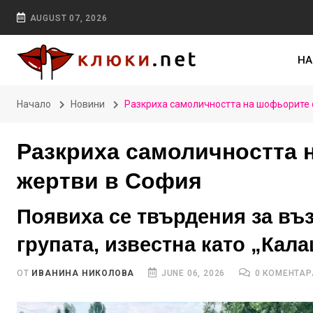
AUGUST 07, 2026
НА
Начало
Новини
Разкриха самоличността на шофьорите о
Разкриха самоличността н
жертви в София
Появиха се твърдения за въ
групата, известна като „Кал
ОТ
ИВАНИНА НИКОЛОВА
JUNE 06, 2026
0 КОМЕНТАР