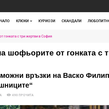
ЧАЛО
КЛЮКИ
КУРИОЗИ
СКАНДАЛИ
ЛЮБОПИТН
т гонката с три жертви в София
а шофьорите от гонката с 
зможни връзки на Васко Филип
ашниците“
А
490 ПРОЧИТА