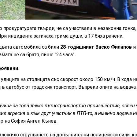
 прокуратурата твърди, че са участвали в незаконна гонка
ри инцидента загинаха трима души, а 17 бяха ранени.
двата автомобила са били
28-годишният Васко Филипов
и
мата не са братя, пише "24 часа".
роявени
.
улиците на столицата със скорост около 150 км/ч. В хода н
 в автобус от градския транспорт. Въпреки опита на водача
ичина за това тежко пътнотранспортно произшествие, освен 
ил агресия и към друг участник в ПТП-то, а именно водача н
ор на София Ангел Кънев.
наложило струпването на допълнителни полицейски сили, ко