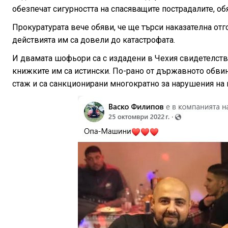
обезпечат сигурността на спасяващите пострадалите, об
Прокуратурата вече обяви, че ще търси наказателна отг
действията им са довели до катастрофата.
И двамата шофьори са с издадени в Чехия свидетелства
книжките им са истински. По-рано от държавното обв
стаж и са санкционирани многократно за нарушения на 