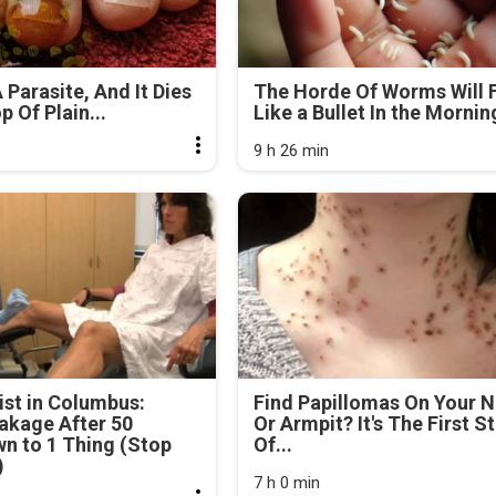
 Parasite, And It Dies
The Horde Of Worms Will F
 Of Plain...
Like a Bullet In the Mornin
9 h 26 min
st in Columbus:
Find Papillomas On Your 
akage After 50
Or Armpit? It's The First S
n to 1 Thing (Stop
Of...
)
7 h 0 min