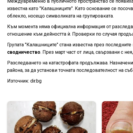
Междувременно в публичното пространство се появиха
известна като "Калашниците". Като основание се посоч
облекло, носещо символиката на групировката.
Към момента няма официална информация от разследващ
отношение към дейността ѝ. Проверки по случая продъ
Групата "Калашниците" стана известна през последните
сводничество
. През март част от лица, свързвани с н
Разследването на катастрофата продължава. Назначени 
района, за да установи точната последователност на съб
Източник: dir.bg