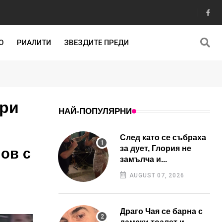
О
РИАЛИТИ
ЗВЕЗДИТЕ ПРЕДИ
три
НАЙ-ПОПУЛЯРНИ
След като се събраха
за дует, Глория не
ов с
замълча и...
AUGUST 07, 2026
Драго Чая се барна с