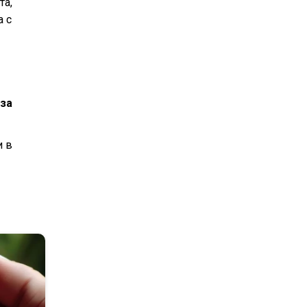
та,
а с
 за
и в