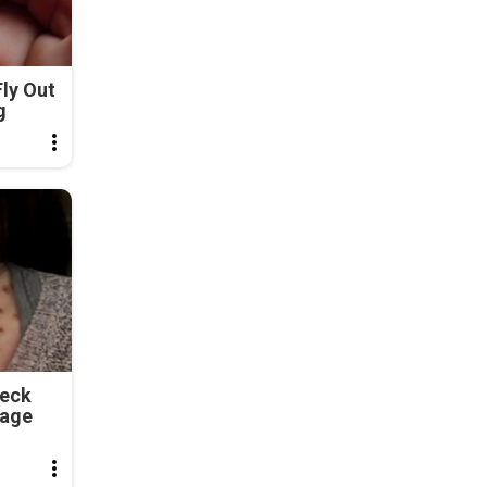
ly Out
g
Neck
tage