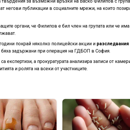
 твърдения за възможни връзки на Васко Филипов с група
ват негови публикации в социалните мрежи, на които позир
ите органи, че Филипов е бил член на групата или че има
лжават.
 години покрай няколко полицейски акции и
разследвания
ея, бяха задържани при операция на ГДБОП в София.
са експертизи, а прокуратурата анализира записи от камер
итията и ролята на всеки от участниците.