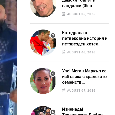
дамски тоалет и
сандалки (Фен...
AUGUST 06, 2026
Катедрала с
петвековна история и
петзвезден хотел...
AUGUST 06, 2026
Упс! Меган Маркъл се
избъзика с кралското
семейств...
AUGUST 07, 2026
Изненада!
Тризначката Любов