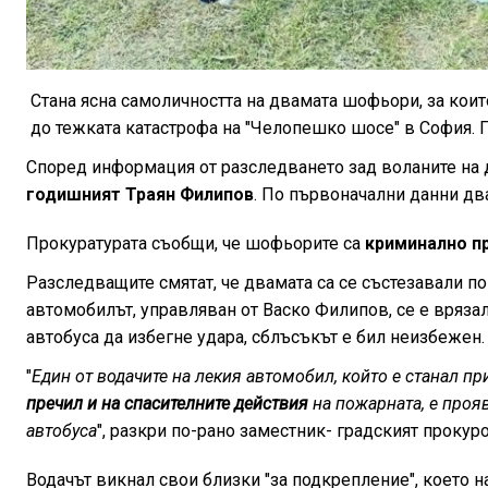
Стана ясна самоличността на двамата шофьори, за които
до тежката катастрофа на "Челопешко шосе" в София. П
Според информация от разследването зад воланите на 
годишният Траян Филипов
. По първоначални данни два
Прокуратурата съобщи, че шофьорите са
криминално п
Разследващите смятат, че двамата са се състезавали по 
автомобилът, управляван от Васко Филипов, се е врязал
автобуса да избегне удара, сблъсъкът е бил неизбежен.
"
Един от водачите на лекия автомобил, който е станал пр
пречил и на спасителните действия
на пожарната, е прояв
автобуса
", разкри по-рано заместник- градският прокур
Водачът викнал свои близки "за подкрепление", което 