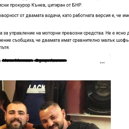
ясни прокурор Кънев, цитиран от БНР.
оворност от двамата водачи, като работната версия е, че и
 за управление на моторни превозни средства. Не е ясно 
инение съобщиха, че двамата имат сравнително малък шоф
пътя.