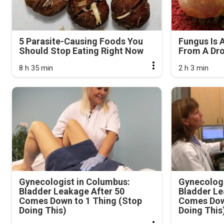
5 Parasite-Causing Foods You
Fungus Is A
Should Stop Eating Right Now
From A Drop
8 h 35 min
2 h 3 min
Gynecologist in Columbus:
Gynecologi
Bladder Leakage After 50
Bladder Le
Comes Down to 1 Thing (Stop
Comes Dow
Doing This)
Doing This