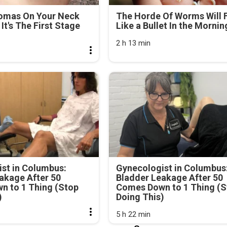
lomas On Your Neck
The Horde Of Worms Will F
It's The First Stage
Like a Bullet In the Mornin
2 h 13 min
st in Columbus:
Gynecologist in Columbus
akage After 50
Bladder Leakage After 50
n to 1 Thing (Stop
Comes Down to 1 Thing (S
)
Doing This)
5 h 22 min