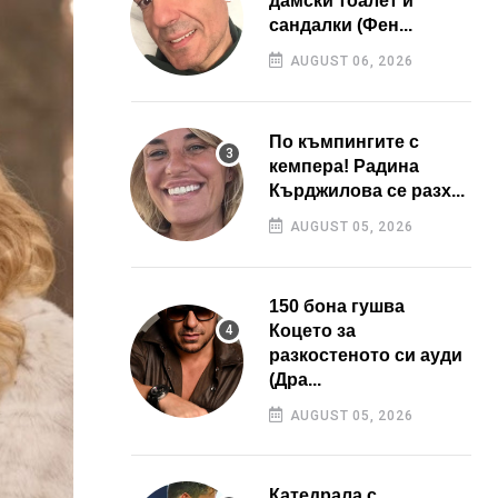
дамски тоалет и
сандалки (Фен...
AUGUST 06, 2026
По къмпингите с
кемпера! Радина
Кърджилова се разх...
AUGUST 05, 2026
150 бона гушва
Коцето за
разкостеното си ауди
(Дра...
AUGUST 05, 2026
Катедрала с