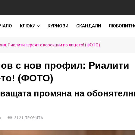
ЧАЛО
КЛЮКИ
КУРИОЗИ
СКАНДАЛИ
ЛЮБОПИТН
ил: Риалити героят с корекции по лицето! (ФОТО)
ов с нов профил: Риалити
ето! (ФОТО)
яващата промяна на обонятелн
А
2121 ПРОЧИТА