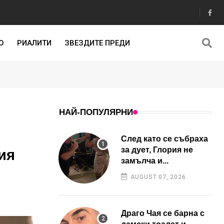
О
РИАЛИТИ
ЗВЕЗДИТЕ ПРЕДИ
НАЙ-ПОПУЛЯРНИ
След като се събраха
за дует, Глория не
ия
замълча и...
AUGUST 07, 2026
Драго Чая се барна с