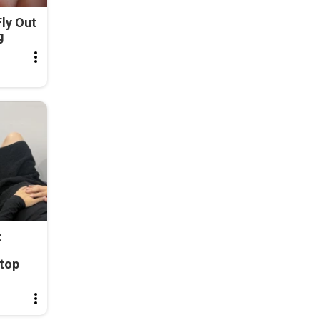
ly Out
g
:
top