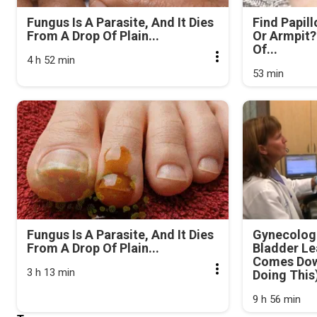
Fungus Is A Parasite, And It Dies
Find Papil
From A Drop Of Plain...
Or Armpit? 
Of...
4 h 52 min
53 min
Fungus Is A Parasite, And It Dies
Gynecologi
From A Drop Of Plain...
Bladder Le
Comes Dow
3 h 13 min
Doing This
9 h 56 min