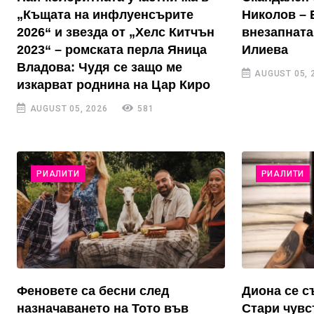
„Къщата на инфлуенсърите
Николов – 
2026“ и звезда от „Хелс Китчън
внезапната
2023“ – ромската перла Яница
Илиева
Владова: Чудя се защо ме
AUGUST 05, 
изкарват роднина на Цар Киро
AUGUST 05, 2026
581
РИАЛИТИ
РИАЛИТИ
Феновете са бесни след
Диона се с
назначаването на Тото във
Стари чувс