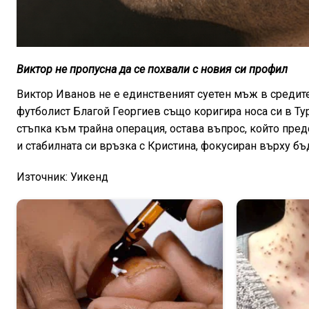
Виктор не пропусна да се похвали с новия си профил
Виктор Иванов не е единственият суетен мъж в средите
футболист Благой Георгиев също коригира носа си в Ту
стъпка към трайна операция, остава въпрос, който пред
и стабилната си връзка с Кристина, фокусиран върху бъ
Източник: Уикенд