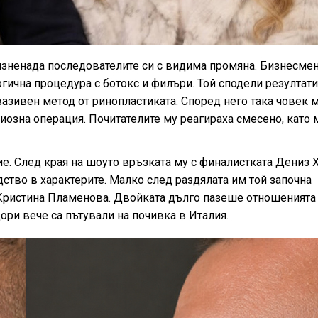
 изненада последователите си с видима промяна. Бизнесме
ргична процедура с ботокс и филъри. Той сподели резултати
вазивен метод от ринопластиката. Според него така човек 
иозна операция. Почитателите му реагираха смесено, като
е. След края на шоуто връзката му с финалистката Дениз Х
ство в характерите. Малко след раздялата им той започна
 Кристина Пламенова. Двойката дълго пазеше отношенията 
дори вече са пътували на почивка в Италия.