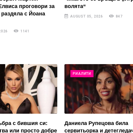
Елвиса проговори за
волята“
 раздяла с Йоана
AUGUST 05, 2026
847
2026
1141
РИАЛИТИ
ъбра с бившия си:
Даниела Рупецова била
тва или просто добре
сервитьорка и детегледа