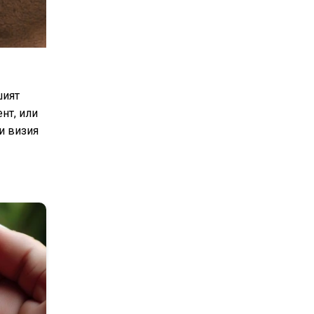
шият
нт, или
и визия