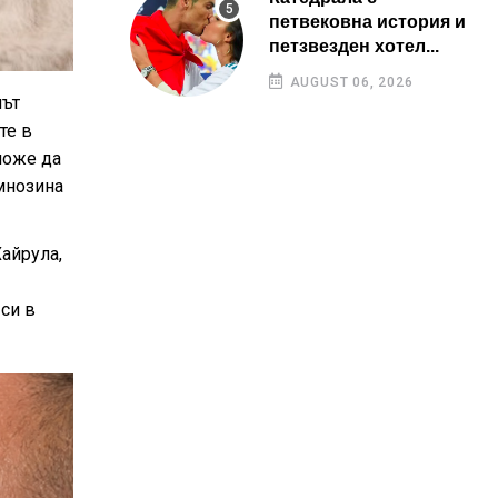
петвековна история и
петзвезден хотел...
AUGUST 06, 2026
нът
те в
може да
 мнозина
айрула,
си в