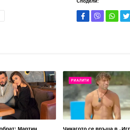
Сподели:
РИАЛИТИ
обрат: Мартин
Чикагото се връща в „Иг