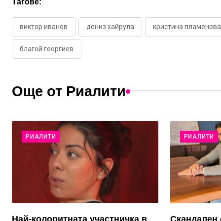
Тагове:
виктор иванов
дениз хайрула
кристина пламенова
благой георгиев
Още от Риалити
РИАЛИТИ
РИАЛИТИ
Най-колоритната участничка в
Скандален 