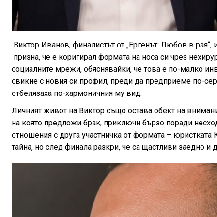
Виктор Иванов, финалистът от „Ергенът: Любов в рая“,
призна, че е коригирал формата на носа си чрез нехиру
социалните мрежи, обяснявайки, че това е по-малко ин
свикне с новия си профил, преди да предприеме по-сер
отбелязаха по-хармоничния му вид.
Личният живот на Виктор също остава обект на внимани
на която предложи брак, приключи бързо поради несход
отношения с друга участничка от формата – юристката
тайна, но след финала разкри, че са щастливи заедно и 