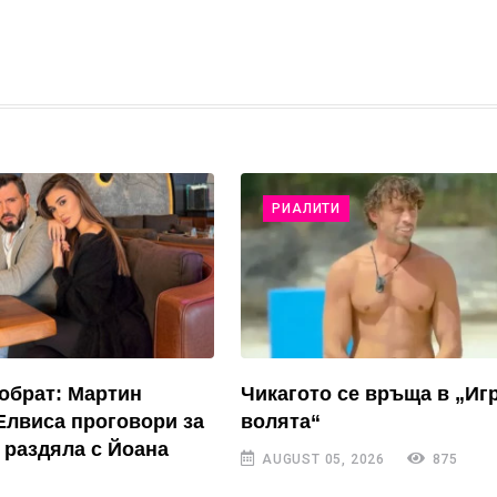
РИАЛИТИ
обрат: Мартин
Чикагото се връща в „Иг
Елвиса проговори за
волята“
 раздяла с Йоана
AUGUST 05, 2026
875