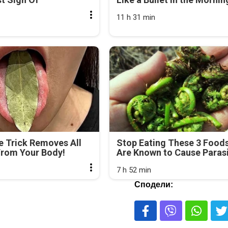
11 h 31 min
e Trick Removes All
Stop Eating These 3 Food
From Your Body!
Are Known to Cause Paras
7 h 52 min
Сподели: