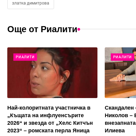
златка димитрова
Още от Риалити
РИАЛИТИ
РИАЛИТИ
Най-колоритната участничка в
Скандален 
„Къщата на инфлуенсърите
Николов – 
2026“ и звезда от „Хелс Китчън
внезапната
2023“ – ромската перла Яница
Илиева