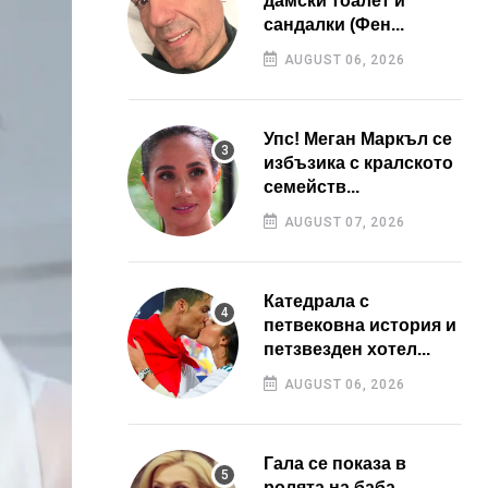
дамски тоалет и
сандалки (Фен...
AUGUST 06, 2026
Упс! Меган Маркъл се
избъзика с кралското
семейств...
AUGUST 07, 2026
Катедрала с
петвековна история и
петзвезден хотел...
AUGUST 06, 2026
Гала се показа в
ролята на баба