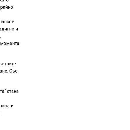
крайно
инансов
 вдигне и
.
о момента
цветните
ане. Със
та“ стана
шира и
о