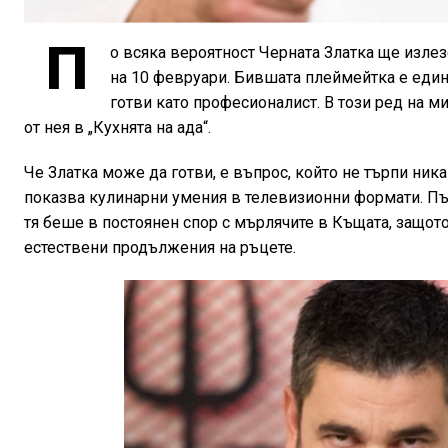
П
о всяка вероятност Черната Златка ще излезе
на 10 февруари. Бившата плеймейтка е един
готви като професионалист. В този ред на м
от нея в „Кухнята на ада“.
Че Златка може да готви, е въпрос, който не търпи ни
показва кулинарни умения в телевизионни формати. Първ
тя беше в постоянен спор с мърлячите в Къщата, защото 
естествени продължения на ръцете.