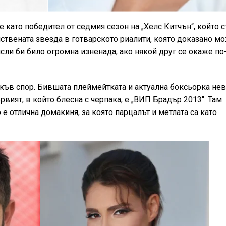
 като победител от седмия сезон на „Хелс Китчън“, който с
ствената звезда в готварското риалити, която доказано м
исли би било огромна изненада, ако някой друг се окаже п
какъв спор. Бившата плеймейтката и актуална боксьорка не
ият, в който блесна с черпака, е „ВИП Брадър 2013". Там
е отлична домакиня, за която парцалът и метлата са като