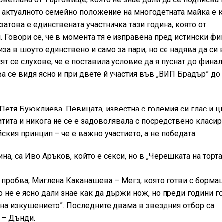
е актуалното семейно положение на многодетната майка е 
затова е единствената участничка тази година, която от
. Говори се, че в момента тя е изправена пред истински ф
лиза в шоуто единствено и само за пари, но се надява да си
ят се слухове, че е поставила условие да я пуснат до финал
Това се видя ясно и при двете й участия във „ВИП Брадър” д
е Петя Буюклиева. Певицата, известна с големия си глас и 
итита и никога не се е задоволявала с посредствено класир
ския принцип – че е важно участието, а не победата.
ина, са Иво Аръков, който е секси, но в „Черешката на торта
е пробва, Миглена Каканашева – Мегз, която готви с борма
 не е ясно дали знае как да държи нож, но преди години г
 на изкушението”. Последните двама в звездния отбор са
 – Дънди.