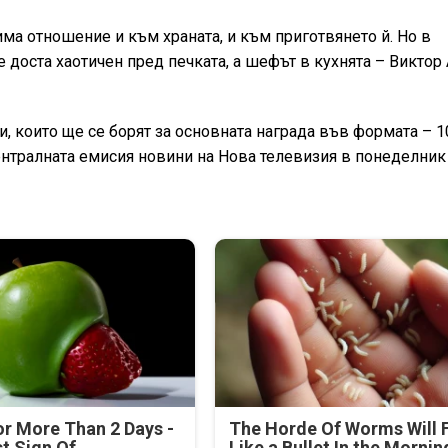
има отношение и към храната, и към приготвянето й. Но в
е доста хаотичен пред печката, а шефът в кухнята – Виктор
, които ще се борят за основната награда във формата – 1
ентралната емисия новини на Нова телевизия в понеделник
r More Than 2 Days -
The Horde Of Worms Will F
rst Sign Of
Like a Bullet In the Mornin