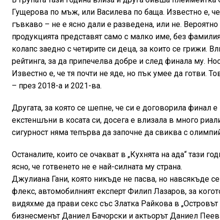
Гущерова по мъж, или Василева по баща. Известно е, ч
гъвкаво – не е ясно дали е разведена, или не. Вероятно 
продукцията представят само с малко име, без фамилия
колапс заедно с четирите си деца, за които се грижи. В
рейтинга, за да припечелва добре и след финала му. Нос
Известно е, че тя почти не яде, но пък умее да готви. 
– през 2018-а и 2021-ва.
Другата, за която се шепне, че си е договорила финал 
екстеншъни в косата си, досега е влизала в много риал
сигурност няма тепърва да започне да свиква с олимпий
Останалите, които се очакват в „Кухнята на ада“ тази год
ясно, че готвенето не е най-силната му страна.
Джулиана Гани, която никъде не пасва, но навсякъде с
флекс, автомобилният експерт Филип Лазаров, за когото
видяхме да прави секс със Златка Райкова в „Островът
бизнесменът Даниел Бачорски и актьорът Даниел Пеев