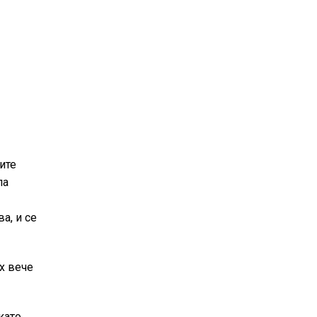
ите
ла
а, и се
х вече
като