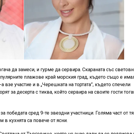
гача да замеси, и гурме да сервира. Скараната със световн
опулярните плажове край морския град, където също е има
 взе участие и в „Черешката на тортата”, където спечели
ят за десерта с тиква, който сервира на своите гости тогав
а победата сред 9-те звездни участници. Голяма част от тя
м в кухнята са повече от ясни.
Светлана от Търговище, която не знае дали да се подписва 