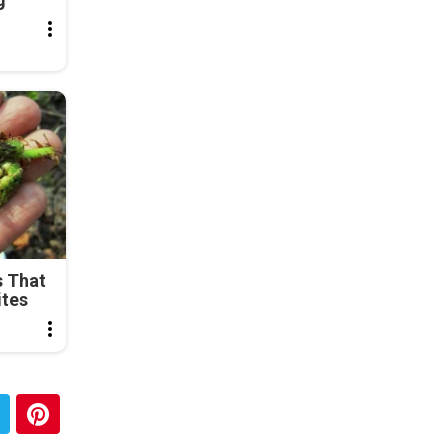
s That
ites