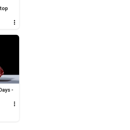
top
Days -