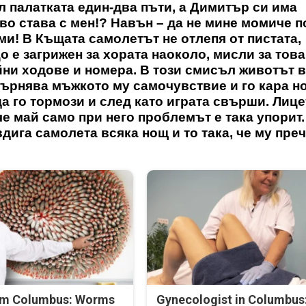
л палатката един-два пъти, а Димитър си има
`во става с мен!? Навън – да не мине момиче 
еми! В Къщата самолетът не отлепя от пистата,
о е загрижен за хората наоколо, мисли за това
йни ходове и номера. В този смисъл животът в
кърнява мъжкото му самочувствие и го кара 
да го тормози и след като играта свърши. Лице
че май само при него проблемът е така упорит.
вдига самолета всяка нощ и то така, че му пре
om Columbus: Worms
Gynecologist in Columbus