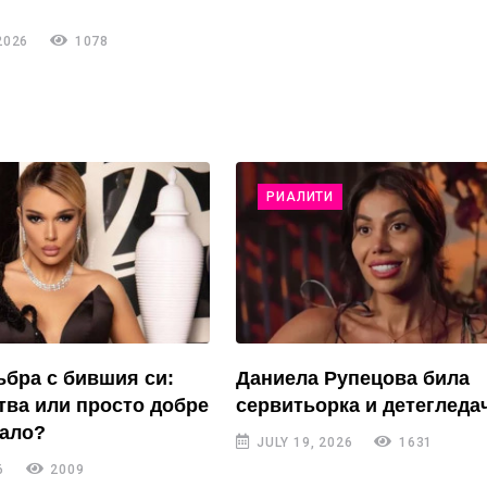
2026
1078
РИАЛИТИ
ъбра с бившия си:
Даниела Рупецова била
тва или просто добре
сервитьорка и детегледа
нало?
JULY 19, 2026
1631
6
2009