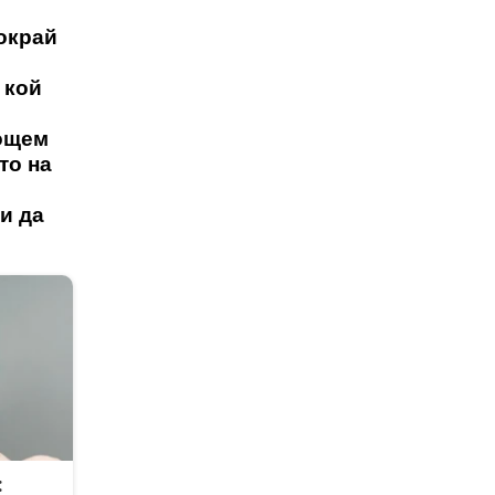
покрай
 кой
нощем
то на
чи да
: