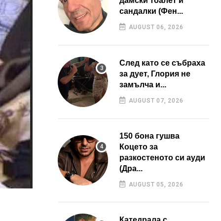
дамски тоалет и
сандалки (Фен...
AUGUST 06, 2026
След като се събраха
за дует, Глория не
замълча и...
AUGUST 07, 2026
150 бона гушва
Коцето за
разкостеното си ауди
(Дра...
AUGUST 05, 2026
Катедрала с