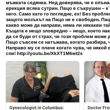
мъжката седянка. Нед доверява, че е опъна
ерекция всяка сутрин. Пацо е съкрушен – к
него. Само като го погледне, ех! Без пробл
защото мозъкът на Пацо не е свободен. Пац
какво може да направи, няма ли някакви та
Къщата е нещо зловредно – нещо, което на
да се буди от страх, че този проблем може 
Пацо съвсем се натъжава, когато разбира, 
Направо му се плаче когато чува, че някой 
спи! http://youtu.be/XkXT1M6wt2s
Gynecologist in Columbus:
Doctor Fr