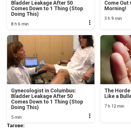
Bladder Leakage After 50
Come Out O
Comes Down to 1 Thing (Stop
Morning!
Doing This)
3 h 9 min
8 h 6 min
Gynecologist in Columbus:
The Horde 
Bladder Leakage After 50
Like a Bull
Comes Down to 1 Thing (Stop
7 h 12 min
Doing This)
5 min
Тагове: