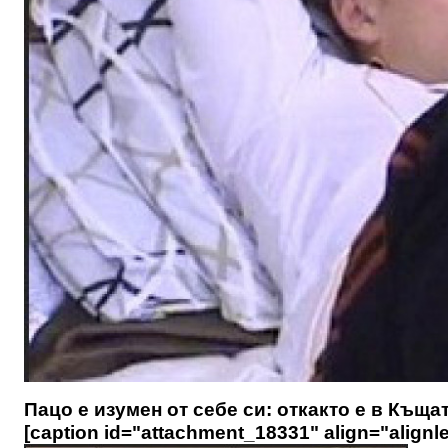
Пацо е изумен от себе си: откакто е в Къща
[caption id="attachment_18331" align="alignle