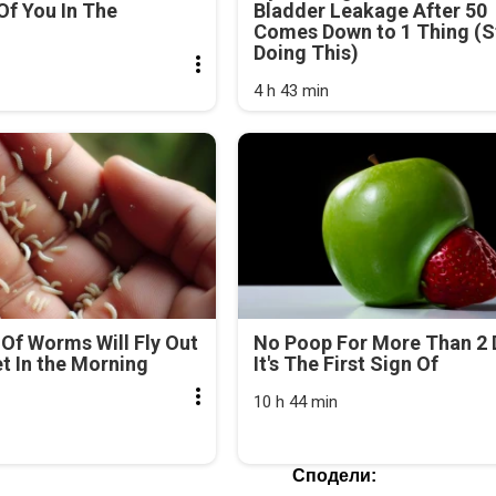
f You In The
Bladder Leakage After 50
Comes Down to 1 Thing (S
Doing This)
4 h 43 min
Of Worms Will Fly Out
No Poop For More Than 2 
et In the Morning
It's The First Sign Of
10 h 44 min
Сподели: