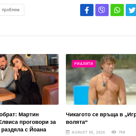
проблем
РИАЛИТИ
обрат: Мартин
Чикагото се връща в „Иг
Елвиса проговори за
волята“
 раздяла с Йоана
AUGUST 05, 2026
798