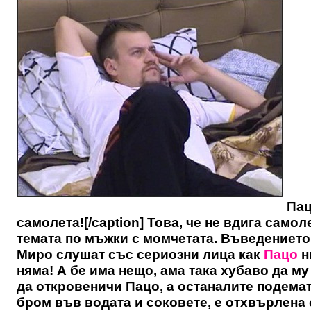
Пац
самолета![/caption] Това, че не вдига само
темата по мъжки с момчетата. Въведението
Миро слушат със сериозни лица как
Пацо
н
няма! А бе има нещо, ама така хубаво да му
да откровеничи Пацо, а останалите подемат
бром във водата и соковете, е отхвърлена