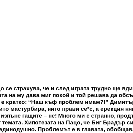
о се страхува, че и след играта трудно ще вди
лета на му дава миг покой и той решава да обс
 е кратко: “Наш къф проблем имам?!” Димитъ
ито мастурбира, нито прави се*с, а ерекция ня
 изпъне гащите – не! Много ми е странно, про
 темата. Хипотезата на Пацо, че Биг Брадър с
 единодушно. Проблемът е в главата, обобщав