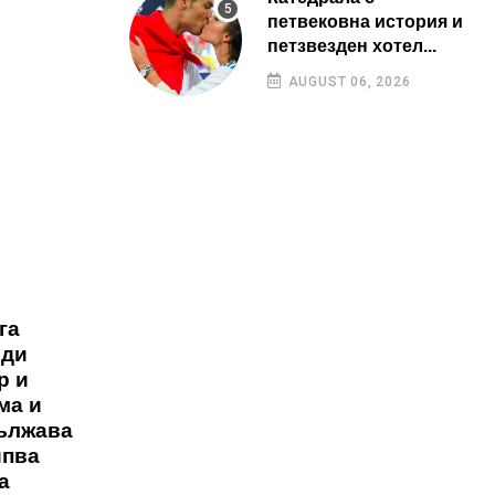
петвековна история и
петзвезден хотел...
AUGUST 06, 2026
га
ъди
р и
ма и
дължава
ипва
а