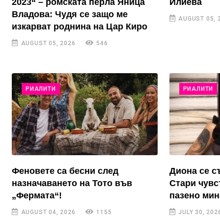
2023“ – ромската перла Яница
Илиева
Владова: Чудя се защо ме
AUGUST 05, 
изкарват роднина на Цар Киро
AUGUST 05, 2026
546
РИАЛИТИ
РИАЛИТИ
Феновете са бесни след
Диона се с
назначаването на Тото във
Стари чувс
„Фермата“!
пазено ми
AUGUST 04, 2026
1155
JULY 30, 202