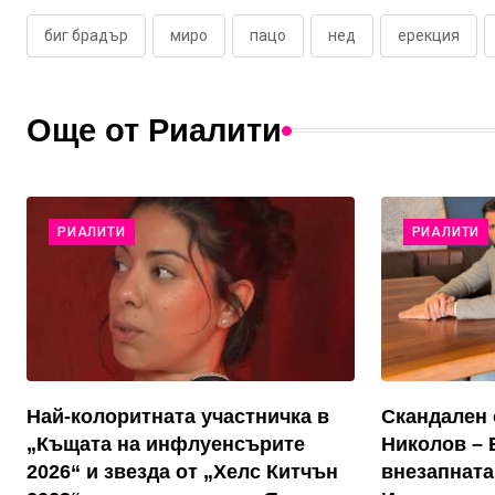
биг брадър
миро
пацо
нед
ерекция
Още от Риалити
РИАЛИТИ
РИАЛИТИ
Най-колоритната участничка в
Скандален 
„Къщата на инфлуенсърите
Николов – 
2026“ и звезда от „Хелс Китчън
внезапната