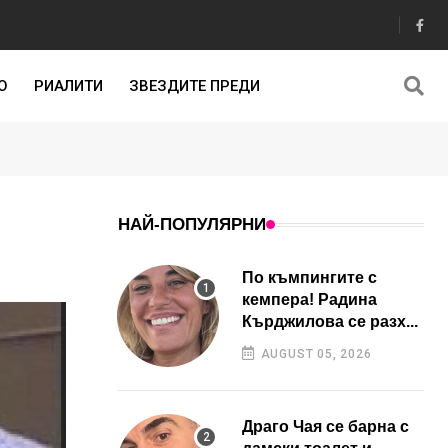
О
РИАЛИТИ
ЗВЕЗДИТЕ ПРЕДИ
НАЙ-ПОПУЛЯРНИ
По къмпингите с
кемпера! Радина
Кърджилова се разх...
AUGUST 05, 2026
Драго Чая се барна с