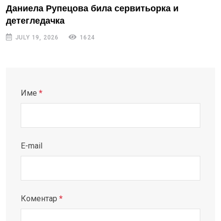
Даниела Рупецова била сервитьорка и
детегледачка
JULY 19, 2026
1624
Име
*
E-mail
Коментар
*