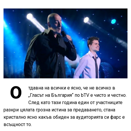
О
тдавна на всички е ясно, че не всичко в
„Гласът на България“ по
bTV
е чисто и честно.
След като тази година един от участниците
разкри цялата грозна истина за предаването, стана
кристално ясно какъв обиден за аудиторията си фарс е
всъщност то.