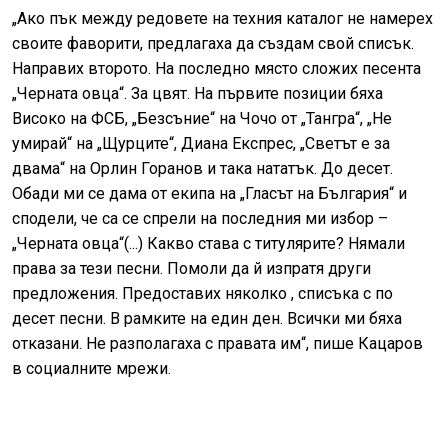
„Ако пък между редовете на техния каталог не намерех
своите фаворити, предлагаха да създам свой списък.
Направих второто. На последно място сложих песента
„Черната овца“. За цвят. На първите позиции бяха
Високо на ФСБ, „Безсъние“ на Чочо от „Тангра“, „Не
умирай“ на „Щурците“, Диана Експрес, „Светът е за
двама“ на Орлин Горанов и така нататък. До десет.
Обади ми се дама от екипа на „Гласът на България“ и
сподели, че са се спрели на последния ми избор –
„Черната овца“(...) Какво става с титулярите? Нямали
права за тези песни. Помоли да й изпратя други
предложения. Предоставих няколко , списъка с по
десет песни. В рамките на един ден. Всички ми бяха
отказани. Не разполагаха с правата им“, пише Кацаров
в социалните мрежи.