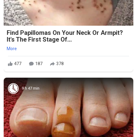
Find Papillomas On Your Neck Or Armpit?
It's The First Stage Of...
More
477
187
378
9 h 47 min