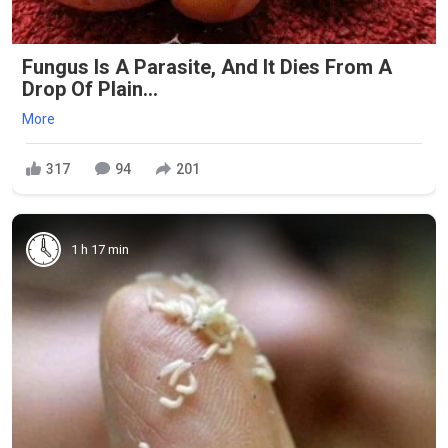
Fungus Is A Parasite, And It Dies From A
Drop Of Plain...
More
317
94
201
1 h 17 min