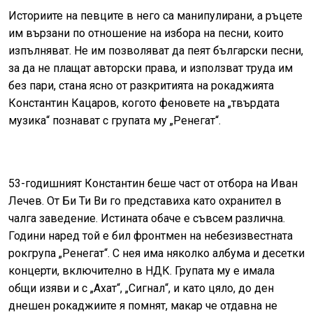
Историите на певците в него са манипулирани, а ръцете
им вързани по отношение на избора на песни, които
изпълняват. Не им позволяват да пеят български песни,
за да не плащат авторски права, и използват труда им
без пари, стана ясно от разкритията на рокаджията
Константин Кацаров, когото феновете на „твърдата
музика“ познават с групата му „Ренегат“.
53-годишният Константин беше част от отбора на Иван
Лечев. От Би Ти Ви го представиха като охранител в
чалга заведение. Истината обаче е съвсем различна.
Години наред той е бил фронтмен на небезизвестната
рокгрупа „Ренегат“. С нея има няколко албума и десетки
концерти, включително в НДК. Групата му е имала
общи изяви и с „Ахат“, „Сигнал“, и като цяло, до ден
днешен рокаджиите я помнят, макар че отдавна не