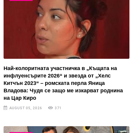
Най-колоритната участничка в „Къщата на
инфлуенсърите 2026“ и звезда от „Хелс
Китчън 2023“ – ромската перла Яница
Владова: Чудя се защо ме изкарват роднина
на Цар Киро
AUGUST 05, 2026
371