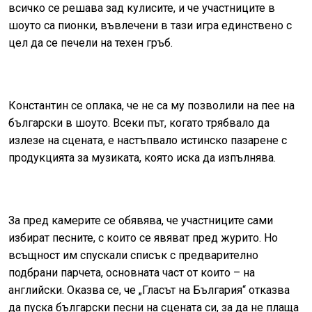
всичко се решава зад кулисите, и че участниците в
шоуто са пионки, въвлечени в тази игра единствено с
цел да се печели на техен гръб.
Константин се оплака, че не са му позволили на пее на
български в шоуто. Всеки път, когато трябвало да
излезе на сцената, е настъпвало истинско пазарене с
продукцията за музиката, която иска да изпълнява.
За пред камерите се обявява, че участниците сами
избират песните, с които се явяват пред журито. Но
всъщност им спускали списък с предварително
подбрани парчета, основната част от които – на
английски. Оказва се, че „Гласът на България“ отказва
да пуска български песни на сцената си, за да не плаща