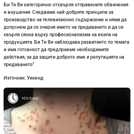
Би Ти Ви категорично отхвърля отправените обвинения
и внушения. Следваме най-добрите принципи за
производство на телевизионно съдържание и няма да
допуснем да се очерня името на предаването и да се
хвърля сянка върху професионализма на екипа на
продукцията. Би Ти Ви наблюдава развитието по темата
и има готовност да предприеме необходимите
действия, за да защити доброто име и репутацията на
предаването“.
Източник: Уикенд
10 h 0 min