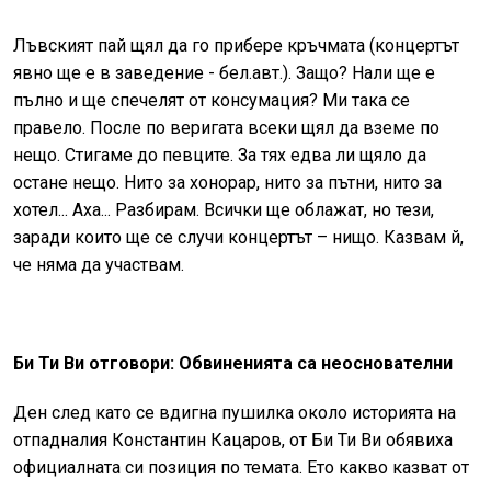
Лъвският пай щял да го прибере кръчмата (концертът
явно ще е в заведение - бел.авт.). Защо? Нали ще е
пълно и ще спечелят от консумация? Ми така се
правело. После по веригата всеки щял да вземе по
нещо. Стигаме до певците. За тях едва ли щяло да
остане нещо. Нито за хонорар, нито за пътни, нито за
хотел... Аха... Разбирам. Всички ще облажат, но тези,
заради които ще се случи концертът – нищо. Казвам й,
че няма да участвам.
Би Ти Ви отговори: Обвиненията са неоснователни
Ден след като се вдигна пушилка около историята на
отпадналия Константин Кацаров, от Би Ти Ви обявиха
официалната си позиция по темата. Ето какво казват от