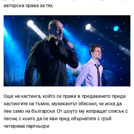
авторски права за тях.
Още на кастинга, който се прави в предаването преди
кастингите на тъмно, музикантът обяснил, че иска да
пее само на български. От шоуто му изпращат списък с
песни, с които да се яви пред обърнатите с гръб
четирима партньори.