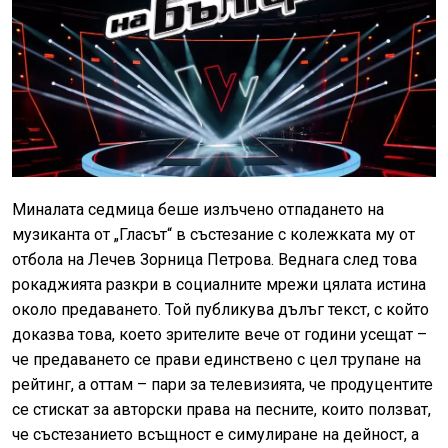
Миналата седмица беше излъчено отпадането на
музиканта от „Гласът“ в състезание с колежката му от
отбола на Лечев Зорница Петрова. Веднага след това
рокаджията разкри в социалните мрежи цялата истина
около предаването. Той публикува дълъг текст, с който
доказва това, което зрителите вече от години усещат –
че предаването се прави единствено с цел трупане на
рейтинг, а оттам – пари за телевизията, че продуцентите
се стискат за авторски права на песните, които ползват,
че състезанието всъщност е симулиране на дейност, а