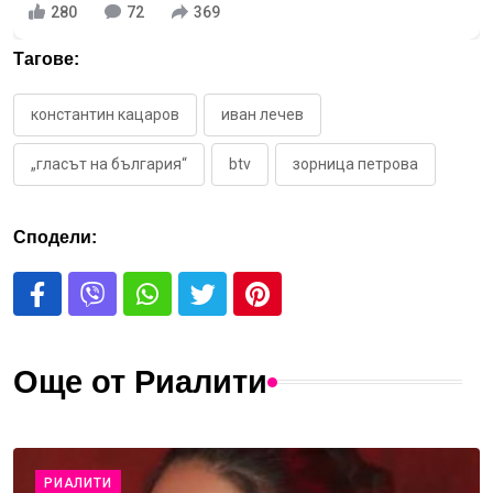
280
72
369
Тагове:
константин кацаров
иван лечев
„гласът на българия“
btv
зорница петрова
Сподели:
Още от Риалити
РИАЛИТИ