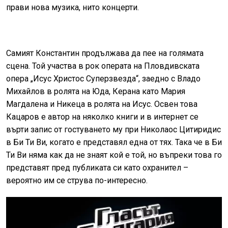
прави нова музика, нито концерти.
Самият Константин продължава да пее на голямата
сцена. Той участва в рок операта на Пловдивската
опера „Исус Христос Суперзвезда“, заедно с Владо
Михайлов в ролята на Юда, Керана като Мария
Магдалена и Никеца в ролята на Исус. Освен това
Кацаров е автор на няколко книги и в интернет се
върти запис от гостуването му при Николаос Цитиридис
в Би Ти Ви, когато е представял една от тях. Така че в Би
Ти Ви няма как да не знаят кой е той, но въпреки това го
представят пред публиката си като охранител –
вероятно им се струва по-интересно.