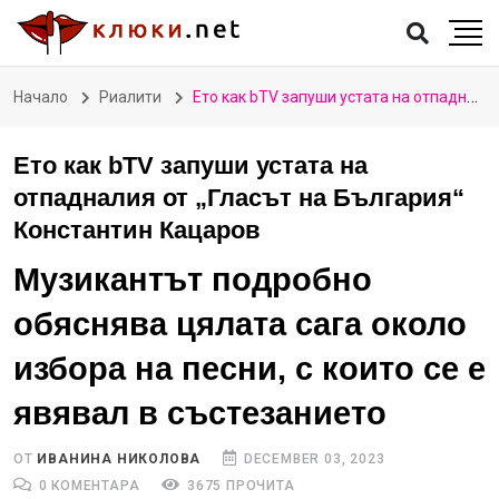
Начало
Риалити
Ето как bTV запуши устата на отпадналия от „Гласът на България“ Константин Кацаров
Ето как bTV запуши устата на
отпадналия от „Гласът на България“
Константин Кацаров
Музикантът подробно
обяснява цялата сага около
избора на песни, с които се е
явявал в състезанието
ОТ
ИВАНИНА НИКОЛОВА
DECEMBER 03, 2023
0 КОМЕНТАРА
3675 ПРОЧИТА