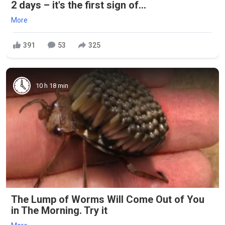
2 days – it's the first sign of...
More
391
53
325
10 h 18 min
The Lump of Worms Will Come Out of You
in The Morning. Try it