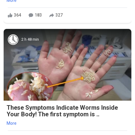
More
364
183
327
2 h 48 min
These Symptoms Indicate Worms Inside
Your Body! The first symptom is ..
More