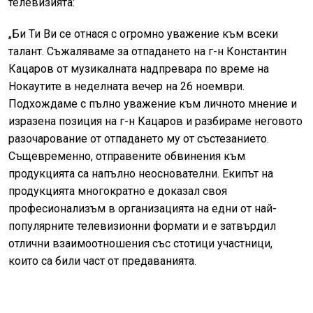
телевизията:
„Би Ти Ви се отнася с огромно уважение към всеки
талант. Съжаляваме за отпадането на г-н Константин
Кацаров от музикалната надпревара по време на
Нокаутите в неделната вечер на 26 ноември.
Подхождаме с пълно уважение към личното мнение и
изразена позиция на г-н Кацаров и разбираме неговото
разочарование от отпадането му от състезанието.
Същевременно, отправените обвинения към
продукцията са напълно неоснователни. Екипът на
продукцията многократно е доказал своя
професионализъм в организацията на едни от най-
популярните телевизионни формати и е затвърдил
отлични взаимоотношения със стотици участници,
които са били част от предаванията.