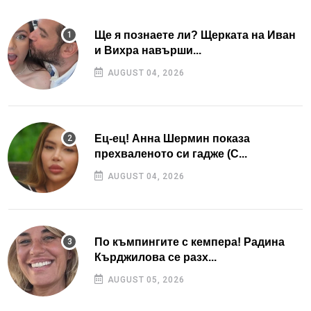
Ще я познаете ли? Щерката на Иван
и Вихра навърши...
AUGUST 04, 2026
Ец-ец! Анна Шермин показа
прехваленото си гадже (С...
AUGUST 04, 2026
По къмпингите с кемпера! Радина
Кърджилова се разх...
AUGUST 05, 2026