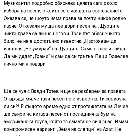
Музикантът подробно обяснява цялата сага около
избора на песни, с които се е явявал в състезанието.
Оказва се, че шоуто няма права за почти никое родно
парче. Отказали му да пее дори песен на „Щурците,
чиито права са лично негови. Този път обяснението
било, че не е достатъчно известна: „Настоявам да
изпълня „Не умирай“ на Щурците. Само с глас и гайда.
Да ми дадат „Грами“ и сам да си тръгна. Пеци Гюзелев
лично ми я подари.
Ще се чуя с Валди Тотев и ще се разберем за правата.
Отвръща ми, че тази песен не е известна. Ти сериозна
ли си?! В същото време едно от протежетата на Лечев
ще свири на китара песен от последния албум на
американска група, която тя самата не си я знае. Имам
компромисен вариант. „Земя на слепци“ на Ахат. Не