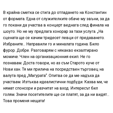
В крайна сметка се стига до отпадането на Константин
от формата. Една от служителките обаче му звъни, за да
го покани да участва в концерт веднага след финала на
шоуто. Но не му предлага хонорар за тази услуга. „На
сцената ще се качим тридесет певци от предаването.
Избраните... Направили го и миналата година. Било
фурор. Добре. Разговарям с някакво екзалтирано
момиче. Член на организационния екип. Не го
познавам. Доста говори, но аз съм Старото куче от
Нови хан. Тя ми прилича на посредствен търговец на
валута пред „Магурата“. Опитва се да ме надъха да
участвам. Изтъква идеалистични подбуди. Казва ми, че
нямат спонсори и разчитат на вход. Интересът бил
голям. Значи посетителите ще си платят, за да ни видят...
Това променя нещата!