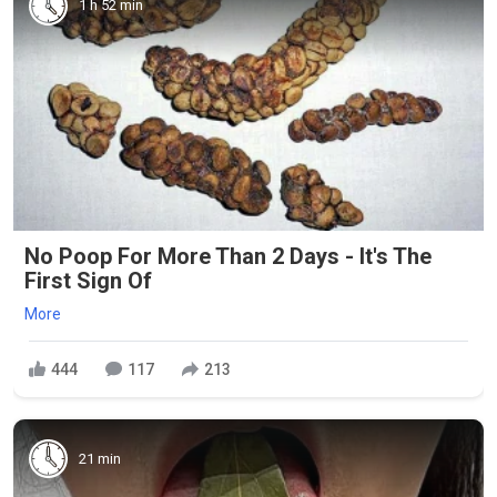
1 h 52 min
No Poop For More Than 2 Days - It's The
First Sign Of
More
444
117
213
21 min