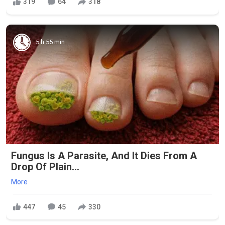
319
64
318
5 h 55 min
Fungus Is A Parasite, And It Dies From A
Drop Of Plain...
More
447
45
330