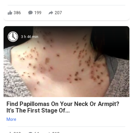
386
199
207
3 h 46 min
Find Papillomas On Your Neck Or Armpit?
It's The First Stage Of...
More