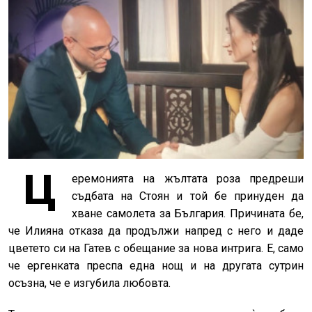
Ц
еремонията на жълтата роза предреши
съдбата на Стоян и той бе принуден да
хване самолета за България. Причината бе,
че Илияна отказа да продължи напред с него и даде
цветето си на Гатев с обещание за нова интрига. Е, само
че ергенката преспа една нощ и на другата сутрин
осъзна, че е изгубила любовта.