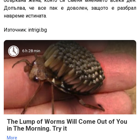
объркана жена, която си сменя мнението всеки ден.
Допълва, че все пак е доволен, защото е разбрал
навреме истината.
Източник: intrigi.bg
6 h 28 min
The Lump of Worms Will Come Out of You
in The Morning. Try it
More