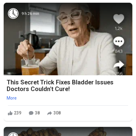
9 h 26 min
This Secret Trick Fixes Bladder Issues
Doctors Couldn't Cure!
More
239
38
308