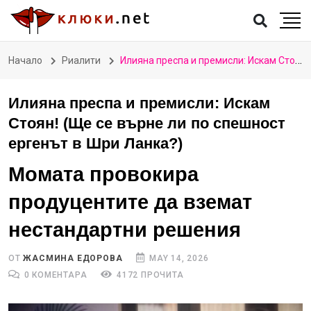
Начало
Риалити
Илияна преспа и премисли: Искам Стоян! (Ще се върне ли по спешност ергенът в Шри Ланка?)
Илияна преспа и премисли: Искам
Стоян! (Ще се върне ли по спешност
ергенът в Шри Ланка?)
Момата провокира
продуцентите да вземат
нестандартни решения
ОТ
ЖАСМИНА ЕДОРОВА
MAY 14, 2026
0 КОМЕНТАРА
4172 ПРОЧИТА