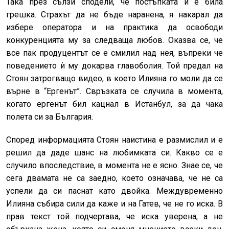
Така през сълзи сподели, че постъпката ѝ е била
грешка. Страхът да не бъде наранена, я накарал да
избере оператора и на практика да освободи
конкуренцията му за следваща любов. Оказва се, че
все пак продуцентът се е смилил над нея, въпреки че
поведението ѝ му докарва главоболия. Той предал на
Стоян затрогващо видео, в което Илияна го моли да се
върне в “Ергенът”. Свръзката се случила в момента,
когато ергенът бил кацнал в Истанбул, за да чака
полета си за България.
Според информацията Стоян наистина е размислил и е
решил да даде шанс на любимката си. Какво се е
случило впоследствие, в момента не е ясно. Знае се, че
сега двамата не са заедно, което означава, че не са
успели да си паснат като двойка. Междувременно
Илияна събира сили да каже и на Гатев, че не го иска. В
прав текст той подчертава, че иска уверена, а не