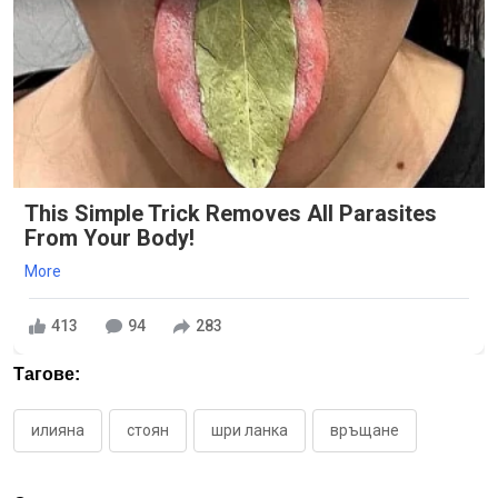
This Simple Trick Removes All Parasites
From Your Body!
More
413
94
283
Тагове:
илияна
стоян
шри ланка
връщане