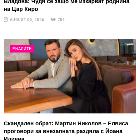
Владова: Чудя се защо ме изкарват роднина
на Цар Киро
AUGUST 05, 2026
756
РИАЛИТИ
Скандален обрат: Мартин Николов – Елвиса
проговори за внезапната раздяла с Йоана
Илиева