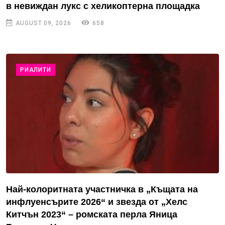
в невиждан лукс с хеликоптерна площадка
AUGUST 09, 2026
658
РИАЛИТИ
Най-колоритната участничка в „Къщата на
инфлуенсърите 2026“ и звезда от „Хелс
Китчън 2023“ – ромската перла Яница