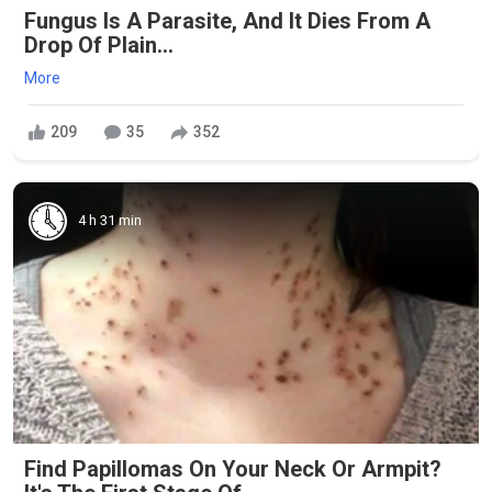
Fungus Is A Parasite, And It Dies From A
Drop Of Plain...
More
209
35
352
4 h 31 min
Find Papillomas On Your Neck Or Armpit?