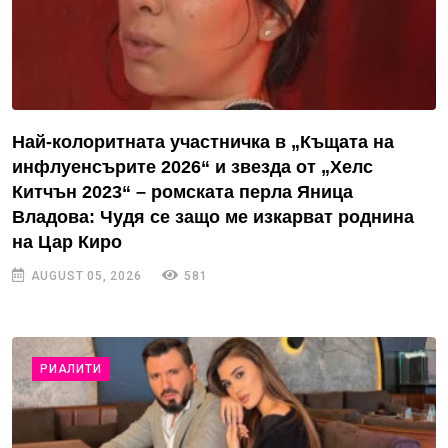
Най-колоритната участничка в „Къщата на
инфлуенсърите 2026“ и звезда от „Хелс
Китчън 2023“ – ромската перла Яница
Владова: Чудя се защо ме изкарват роднина
на Цар Киро
AUGUST 05, 2026
581
РИАЛИТИ