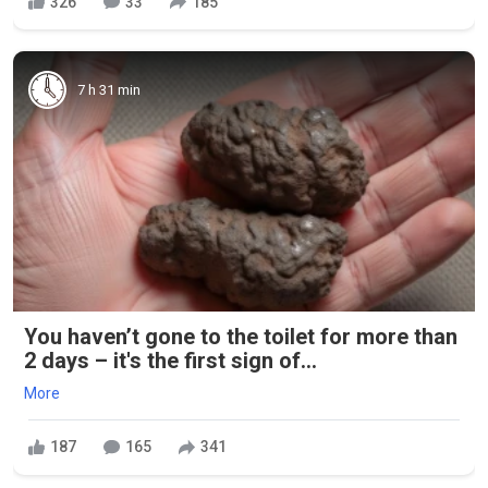
326
33
185
7 h 31 min
You haven’t gone to the toilet for more than
2 days – it's the first sign of...
More
187
165
341