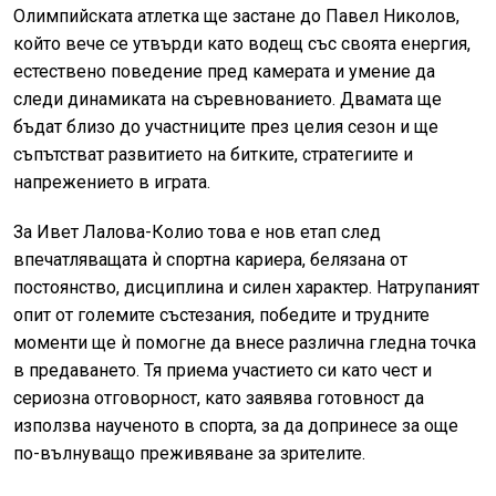
Олимпийската атлетка ще застане до Павел Николов,
който вече се утвърди като водещ със своята енергия,
естествено поведение пред камерата и умение да
следи динамиката на съревнованието. Двамата ще
бъдат близо до участниците през целия сезон и ще
съпътстват развитието на битките, стратегиите и
напрежението в играта.
За Ивет Лалова-Колио това е нов етап след
впечатляващата ѝ спортна кариера, белязана от
постоянство, дисциплина и силен характер. Натрупаният
опит от големите състезания, победите и трудните
моменти ще ѝ помогне да внесе различна гледна точка
в предаването. Тя приема участието си като чест и
сериозна отговорност, като заявява готовност да
използва наученото в спорта, за да допринесе за още
по-вълнуващо преживяване за зрителите.