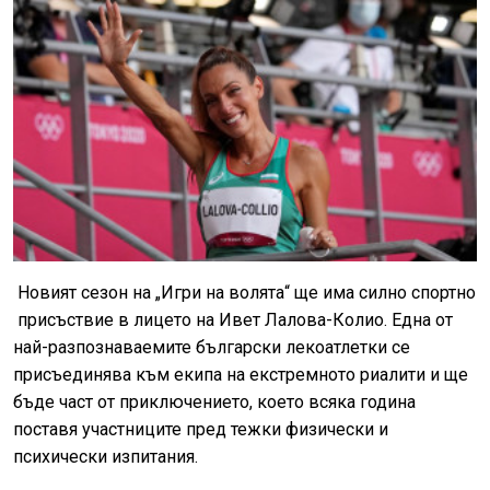
Новият сезон на „Игри на волята“ ще има силно спортно
присъствие в лицето на Ивет Лалова-Колио. Една от
най-разпознаваемите български лекоатлетки се
присъединява към екипа на екстремното риалити и ще
бъде част от приключението, което всяка година
поставя участниците пред тежки физически и
психически изпитания.