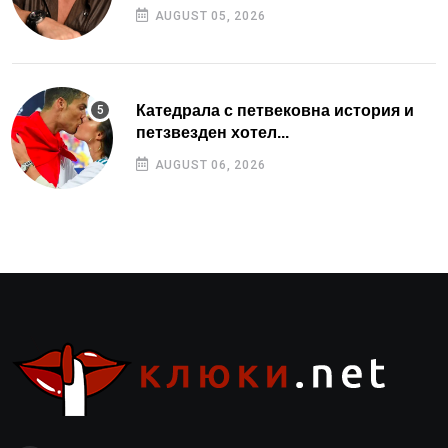
AUGUST 05, 2026
Катедрала с петвековна история и
петзвезден хотел...
AUGUST 06, 2026