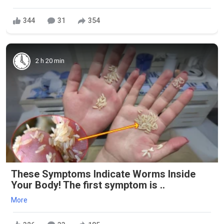
344
31
354
2 h 20 min
These Symptoms Indicate Worms Inside
Your Body! The first symptom is ..
More