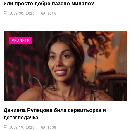
или просто добре пазено минало?
JULY 30, 2026
2016
РИАЛИТИ
Даниела Рупецова била сервитьорка и
детегледачка
JULY 19, 2026
1638