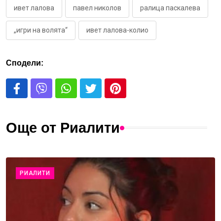
ивет лалова
павел николов
ралица паскалева
„игри на волята“
ивет лалова-колио
Сподели:
Още от Риалити
РИАЛИТИ