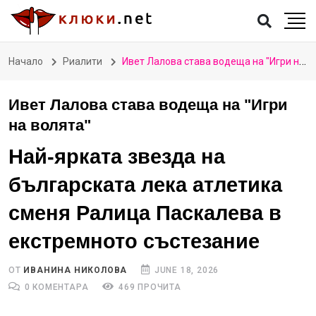
Начало
Риалити
Ивет Лалова става водеща на "Игри на волята"
Ивет Лалова става водеща на "Игри
на волята"
Най-ярката звезда на
българската лека атлетика
сменя Ралица Паскалева в
екстремното състезание
ОТ
ИВАНИНА НИКОЛОВА
JUNE 18, 2026
0 КОМЕНТАРА
469 ПРОЧИТА