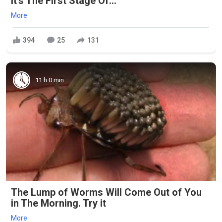
It's The First Stage Of...
More
394
25
131
11 h 0 min
The Lump of Worms Will Come Out of You
in The Morning. Try it
More