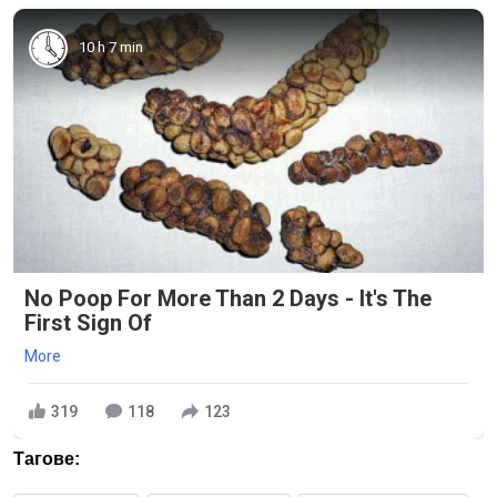
10 h 7 min
No Poop For More Than 2 Days - It's The
First Sign Of
More
319
118
123
Тагове: