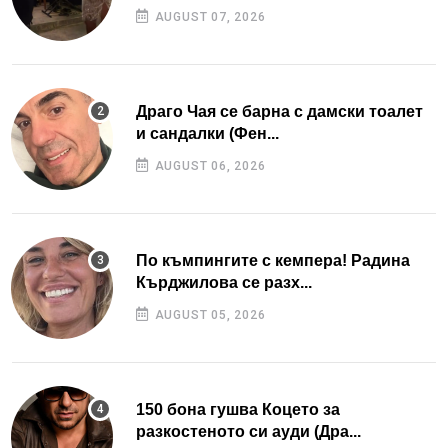
AUGUST 07, 2026
Драго Чая се барна с дамски тоалет
и сандалки (Фен...
AUGUST 06, 2026
По къмпингите с кемпера! Радина
Кърджилова се разх...
AUGUST 05, 2026
150 бона гушва Коцето за
разкостеното си ауди (Дра...