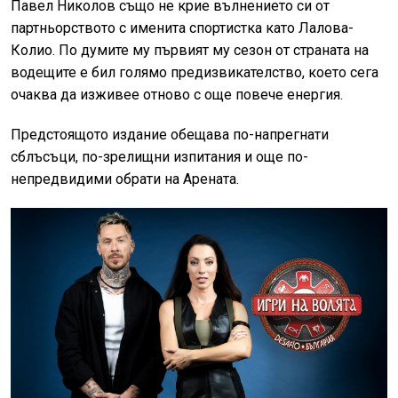
Павел Николов също не крие вълнението си от
партньорството с именита спортистка като Лалова-
Колио. По думите му първият му сезон от страната на
водещите е бил голямо предизвикателство, което сега
очаква да изживее отново с още повече енергия.
Предстоящото издание обещава по-напрегнати
сблъсъци, по-зрелищни изпитания и още по-
непредвидими обрати на Арената.