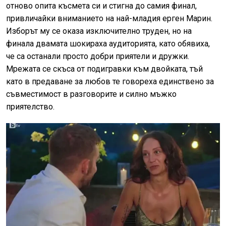
отново опита късмета си и стигна до самия финал,
привличайки вниманието на най-младия ерген Марин.
Изборът му се оказа изключително труден, но на
финала двамата шокираха аудиторията, като обявиха,
че са останали просто добри приятели и дружки.
Мрежата се скъса от подигравки към двойката, тъй
като в предаване за любов те говореха единствено за
съвместимост в разговорите и силно мъжко
приятелство.