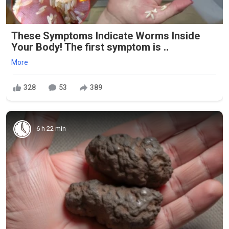
These Symptoms Indicate Worms Inside
Your Body! The first symptom is ..
More
328
53
389
6 h 22 min