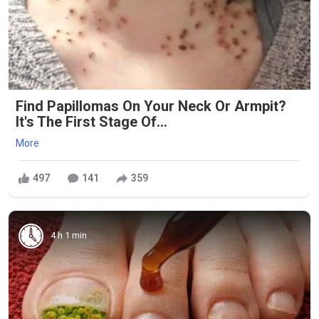
Find Papillomas On Your Neck Or Armpit?
It's The First Stage Of...
More
497
141
359
4 h 1 min