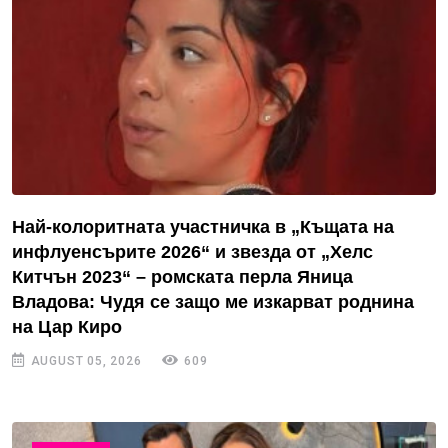
Най-колоритната участничка в „Къщата на
инфлуенсърите 2026“ и звезда от „Хелс
Китчън 2023“ – ромската перла Яница
Владова: Чудя се защо ме изкарват роднина
на Цар Киро
AUGUST 05, 2026
609