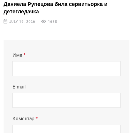
Даниела Рупецова била сервитьорка и
детегледачка
JULY 19, 2026
1638
Име
*
E-mail
Коментар
*