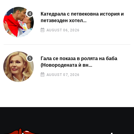
Катедрала с петвековна история и
петзвезден хотел...
AUGUST 06, 2026
Гала се показа в ролята на баба
(Новородената ѝ вн...
AUGUST 07, 2026