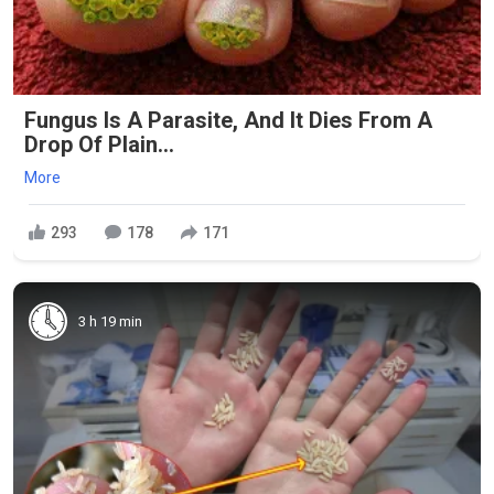
Fungus Is A Parasite, And It Dies From A
Drop Of Plain...
More
293
178
171
3 h 19 min