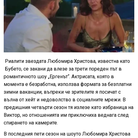
Риалити звездата Любомира Христова, известна като
Бубето, се закани да влезе за трети пореден път в
романтичното шоу „Ергенът“. Актрисата, която в
момента е безработна, използва формата за безплатни
зимни ваканции, въпреки че зрителите я посичат с
вълна от хейт и недоволство в социалните мрежи. В
предишния четвърти сезон тя излезе като избраница на
Виктор, но отношенията им приключиха веднага след
спирането на камерите.
В последния пети сезон на шоуто Любомира Христова