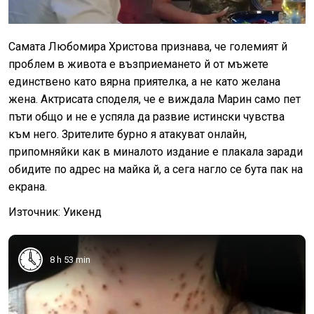
Самата Любомира Христова признава, че големият й
проблем в живота е възприемането й от мъжете
единствено като вярна приятелка, а не като желана
жена. Актрисата споделя, че е виждала Марин само пет
пъти общо и не е успяла да развие истински чувства
към него. Зрителите бурно я атакуват онлайн,
припомняйки как в миналото издание е плакала заради
обидите по адрес на майка й, а сега нагло се бута пак на
екрана.
Източник: Уикенд
8 h 53 min