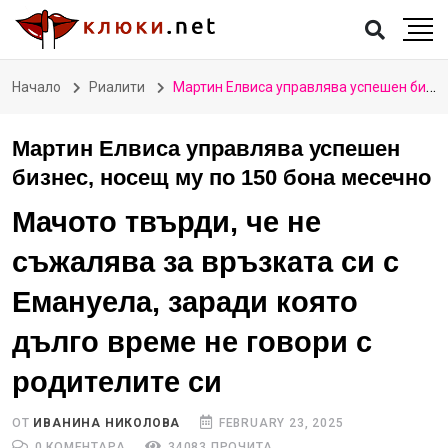
Начало
Риалити
Мартин Елвиса управлява успешен бизнес, носещ му по 150 бона месечно
Мартин Елвиса управлява успешен
бизнес, носещ му по 150 бона месечно
Мачото твърди, че не
съжалява за връзката си с
Емануела, заради която
дълго време не говори с
родителите си
ОТ
ИВАНИНА НИКОЛОВА
FEBRUARY 23, 2025
0 КОМЕНТАРА
34083 ПРОЧИТА