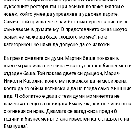
луксозните ресторанти. При всички положения той е
човек, който умее да управлява и удвоява парите.
Самият той призна, че е най-богатият ерген, а ние не се
съмняваме в думите му. В представянето си за шоуто
заяви, че може да бъде „лошото момче“, но е
категоричен, че няма да допусне да се изложи.
Въпреки смелите си думи, Мартин беше показан в
съвсем различна светлина – като успешен бизнесмен и
отдаден баща. Той показа двете си дъщери, Мария-
Никол и Каролин, които му пожелаха да намери жена,
която да го обича истински и да не гледа само външния
вид. Любопитно е дали с тези думи момичетата не
намекват нещо за певицата Емануела, която е известна
с огнения си нрав. Двамата се загаджиха преди 8
години и бизнесменът стана известен като „гаджето на
Емануела“.