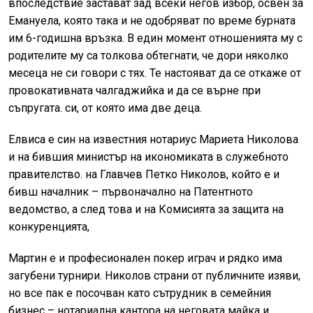
впоследствие застават зад всеки негов избор, освен за
Емануела, която така и не одобряват по време бурната
им 6-годишна връзка. В един момент отношенията му с
родителите му са толкова обтегнати, че дори няколко
месеца не си говори с тях. Те настояват да се откаже от
провокативната чалгаджийка и да се върне при
съпругата. си, от която има две деца.
Елвиса е син на известния нотариус Мариета Николова
и на бившия министър на икономиката в служебното
правителство. на Главчев Петко Николов, който е и
бивш началник – първоначално на Патентното
ведомство, а след това и на Комисията за защита на
конкуренцията,
Мартин е и професионален покер играч и рядко има
загубени турнири. Николов страни от публичните изяви,
но все пак е посочван като сътрудник в семейния
бизнес – нотариална кантора на неговата майка и