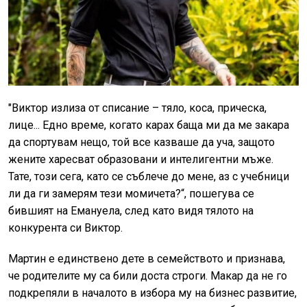
"Виктор излиза от списание – тяло, коса, прическа,
лице... Едно време, когато карах баща ми да ме закара
да спортувам нещо, той все казваше да уча, защото
жените харесват образовани и интелигентни мъже.
Тате, този сега, като се съблече до мене, аз с учебници
ли да ги замерям тези момичета?“, пошегува се
бившият на Емануела, след като видя тялото на
конкурента си Виктор.
Мартин е единствено дете в семейството и признава,
че родителите му са били доста строги. Макар да не го
подкрепяли в началото в избора му на бизнес развитие,