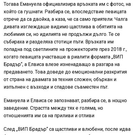
Тогава Емануела официализира връзката им с фотос, на
който са гушнати. Разбира се, впоследствие певицата
отрече да са двойка, а каза, че са само приятели. Чалга
дивата изглеждаше видимо щастлива в обятията на
любимия си, но идилията не продължи дълго. Те се
събираха и разделяха стотици пъти. Връзката им
попадна под светлините на прожекторите през 2018 г.,
когато певицата участваше в риалити формата „ВИП
Брадър“, а Елвиса влезе изненадващо в разгара на
предаването. Това доведе до емоционални разкрития
от страна на двамата за техния сложен, объркан и
изпълнен с възходи и спадове съвместен път.
Емануела и Елвиса се запознават, разбира се, в нощно
заведение. Страстта между тях е голяма, но
отношенията им са на приливи и отливи
След „ВИП Брадър“ са щастливи и влюбени, после идва