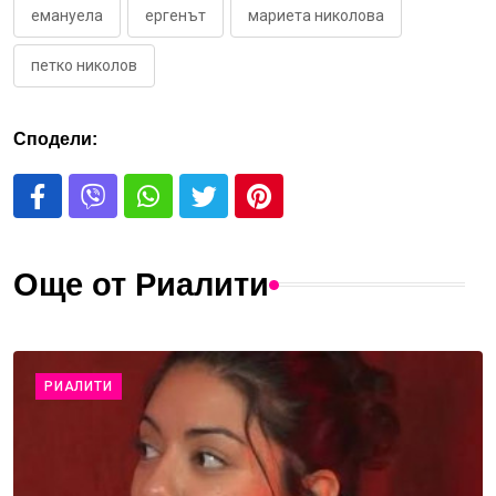
емануела
ергенът
мариета николова
петко николов
Сподели:
Още от Риалити
РИАЛИТИ