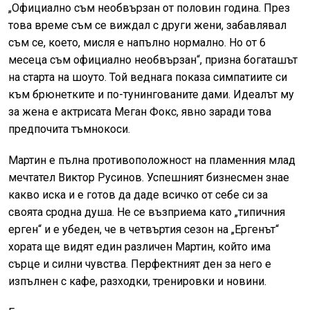
„Официално съм необвързан от половин година. През
това време съм се виждал с други жени, забавлявал
съм се, което, мисля е напълно нормално. Но от 6
месеца съм официално необвързан“, призна богаташът
на старта на шоуто. Той веднага показа симпатиите си
към брюнетките и по-тунингованите дами. Идеалът му
за жена е актрисата Меган Фокс, явно заради това
предпочита тъмнокоси.
Мартин е пълна противоположност на пламенния млад
мечтател Виктор Русинов. Успешният бизнесмен знае
какво иска и е готов да даде всичко от себе си за
своята сродна душа. Не се възприема като „типичния
ерген“ и е убеден, че в четвъртия сезон на „Ергенът“
хората ще видят един различен Мартин, който има
сърце и силни чувства. Перфектният ден за него е
изпълнен с кафе, разходки, тренировки и новини.