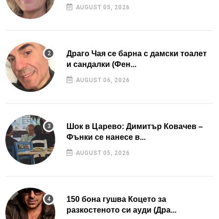
AUGUST 05, 2026
Драго Чая се барна с дамски тоалет
и сандалки (Фен...
AUGUST 06, 2026
Шок в Царево: Димитър Ковачев –
Фънки се нанесе в...
AUGUST 05, 2026
150 бона гушва Коцето за
разкостеното си ауди (Дра...