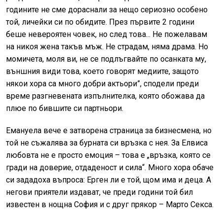
годините не сме дораснали за нещо сериозно особено
той, личейки си по обидите. През първите 2 години
беше невероятен човек, но след това... Не пожелавам
на никоя жена такъв мъж. Не страдам, няма драма. Но
момичета, моля ви, не се подлъгвайте по осанката му,
външния види това, което говорят медиите, защото
някои хора са много добри актьори”, сподели преди
време разгневената изпълнителка, която обожава да
плюе по бившите си партньори.
Емануела вече е затворена страница за бизнесмена, но
той не съжалява за бурната си връзка с нея. За Елвиса
любовта не е просто емоция – това е „връзка, която се
гради на доверие, отдаденост и сила“. Много хора обаче
си зададоха въпроса: Ерген ли е той, щом има и деца. А
негови приятели издават, че преди години той бил
известен в нощна София и с друг прякор – Марто Секса.