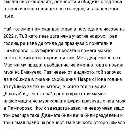
фазата със скандалите, ревността и обидите, след това
отново изгрява слънцето и са заедно, и така десетки
пъти.
Най-големият им скандал става в последните часове на
2022 г. Тъй като певицата няма участие навръх Нова
година, решава да отиде да празнува с приятели в
Пампорово. С куфарите от колата й помага момче,
което тя вижда за първи път там. Междувременно на
Мартин му пращат съобщение, че именно това е новият
мъж на Емануела. Разгневен от видяното, той започва
да я обижда в гневни съобщения. Навръх Нова година
тя публикува техни чатове, в които той я нарича
„боклук“ и „лека жена“, провокиран от измамна
информация, че музикалната фурия празнува с нов мъж
в Пампорово. Фолк звездата казва, че недоумява защо
той реагира така. Двамата били вече били разделени и
той нямал право на ревност. На всичкото отгоре нямало