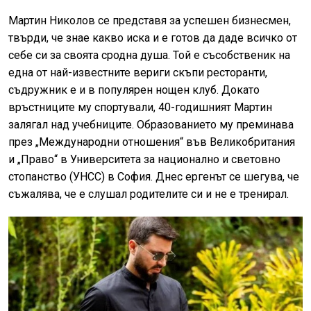
Мартин Николов се представя за успешен бизнесмен,
твърди, че знае какво иска и е готов да даде всичко от
себе си за своята сродна душа. Той е съсобственик на
една от най-известните вериги скъпи ресторанти,
съдружник е и в популярен нощен клуб. Докато
връстниците му спортували, 40-годишният Мартин
залягал над учебниците. Образованието му преминава
през „Международни отношения“ във Великобритания
и „Право“ в Университета за национално и световно
стопанство (УНСС) в София. Днес ергенът се шегува, че
съжалява, че е слушал родителите си и не е тренирал.