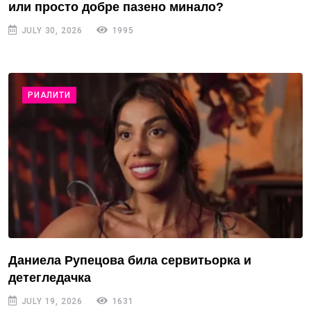
или просто добре пазено минало?
JULY 30, 2026
1995
РИАЛИТИ
Даниела Рупецова била сервитьорка и
детегледачка
JULY 19, 2026
1631