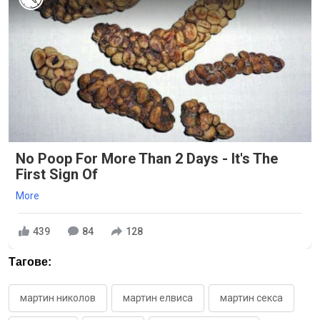
No Poop For More Than 2 Days - It's The
First Sign Of
More
439
84
128
Тагове:
мартин николов
мартин елвиса
мартин секса