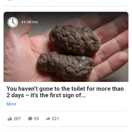
4 h 38 min
You haven’t gone to the toilet for more than
2 days – it's the first sign of...
More
207
59
321