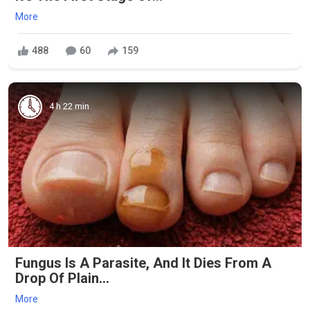
More
488
60
159
4 h 22 min
Fungus Is A Parasite, And It Dies From A
Drop Of Plain...
More