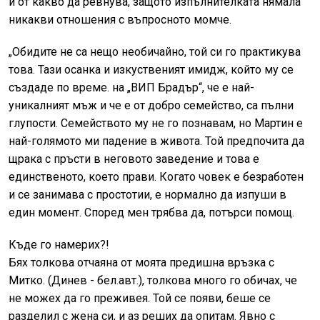
и от какво да ревнува, защото изпълнителката нямала
никакви отношения с въпросното момче.
„Обидите не са нещо необичайно, той си го практикува
това. Тази осанка и изкуственият имидж, който му се
създаде по време. на „ВИП Брадър“, че е най-
уникалният мъж и че е от добро семейство, са пълни
глупости. Семейството му не го познавам, но Мартин е
най-голямото ми падение в живота. Той предпочита да
щрака с пръсти в неговото заведение и това е
единственото, което прави. Когато човек е безработен
и се занимава с простотии, е нормално да изпуши в
един момент. Според мен трябва да, потърси помощ.
Къде го намерих?!
Бях толкова отчаяна от моята предишна връзка с
Митко. (Динев - бел.авт.), толкова много го обичах, че
не можех да го преживея. Той се появи, беше се
разделил с жена си, и аз реших да опитам. Явно с