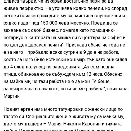
Елвиса твърди, че изкарва достатъчно пари, за да
живее перфектно. Не уточнява колко печели, но според
негови близки приходите му са наистина внушителни и
рядко падат под 150 000 лева месечно. Преди да се
захване със свой бизнес, помагал като помощник-
нотариус в кантората на майка си в центъра на София и
по цял ден „щракал печати“. Признава обаче, че това не
е за него – трябвало всяка сутрин в 9 да е на работа,
което за него било истински кошмар, тъй като обикалял
до 4 след полунощ по заведенията. „Аз съм нощна
птица, обикновено се събуждам към 12 часа. Обясних
на майка ми, че тази работа не е за мен. Тя беше
разочарована в началото, но вече ме разбира“, признава
Мартин.
Новият ерген има много татуировки с женски лица по
тялото си. Специалните жени в живота му са майка му,
двете му дъщери – Мария-Никол и Каролин и тяхната