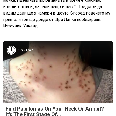
майка. Идеалната половинка за Мартин е красива,
интелигентна и „да пали нещо в него“. Предстои да
видим дали ще я намери в шоуто. Според повечето му
приятели той ще дойде от Шри Ланка необвързан.
Източник: Уикенд
9 h 21 min
Find Papillomas On Your Neck Or Armpit?
It's The First Stage Of...