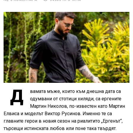
Д
вамата мъже, които към днешна дата са
одумвани от стотици хиляди, са ергените
Мартин Николов, по-известен като Мартин
Елвиса и моделът Виктор Русинов. Именно те са
главните герои в новия сезон на риалитито „Ергенът“,
търсещи истинската любов или поне така твърдят.