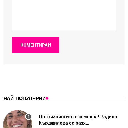
КОМЕНТИРАЙ
НАЙ-ПОПУЛЯРНИ
По къмпингите с кемпера! Радина
Кърджилова се разх...