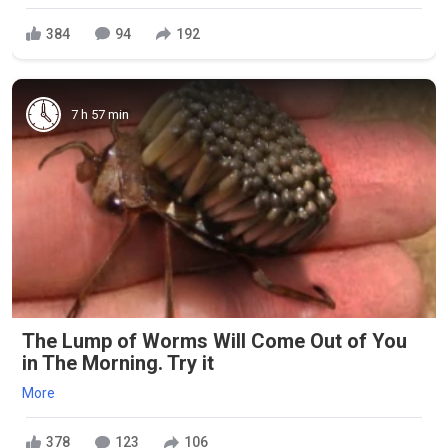
384
94
192
7 h 57 min
The Lump of Worms Will Come Out of You
in The Morning. Try it
More
378
123
106