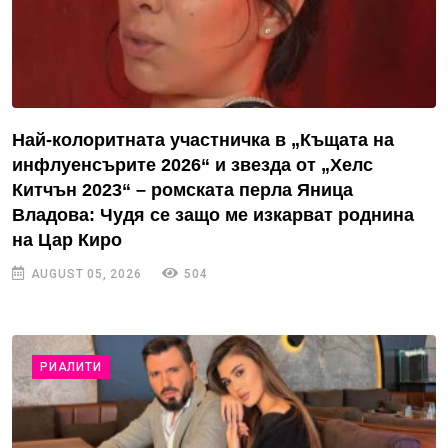
Най-колоритната участничка в „Къщата на
инфлуенсърите 2026“ и звезда от „Хелс
Китчън 2023“ – ромската перла Яница
Владова: Чудя се защо ме изкарват роднина
на Цар Киро
AUGUST 05, 2026
504
РИАЛИТИ