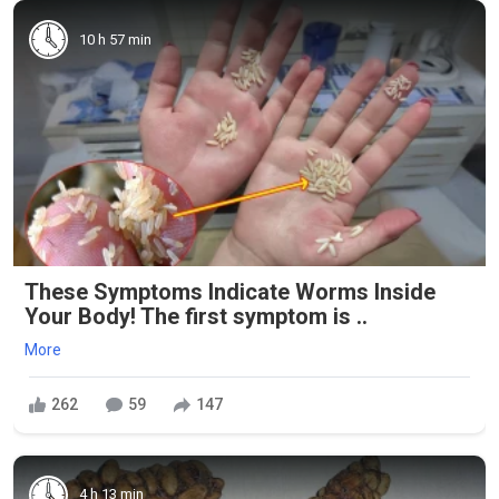
10 h 57 min
These Symptoms Indicate Worms Inside
Your Body! The first symptom is ..
More
262
59
147
4 h 13 min