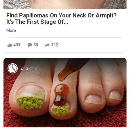
Find Papillomas On Your Neck Or Armpit?
It's The First Stage Of...
More
493
50
312
2 h 27 min