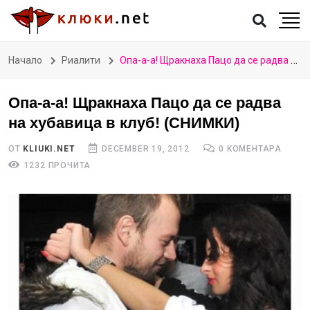
Начало
Риалити
Опа-а-а! Щракнаха Пацо да се радва на хубавица в клуб! (СНИМКИ)
Опа-а-а! Щракнаха Пацо да се радва
на хубавица в клуб! (СНИМКИ)
ОТ
KLIUKI.NET
DECEMBER 19, 2012
0 КОМЕНТАРА
1232 ПРОЧИТА