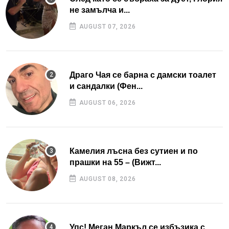
не замълча и...
AUGUST 07, 2026
Драго Чая се барна с дамски тоалет
и сандалки (Фен...
AUGUST 06, 2026
Камелия лъсна без сутиен и по
прашки на 55 – (Вижт...
AUGUST 08, 2026
Упс! Меган Маркъл се избъзика с