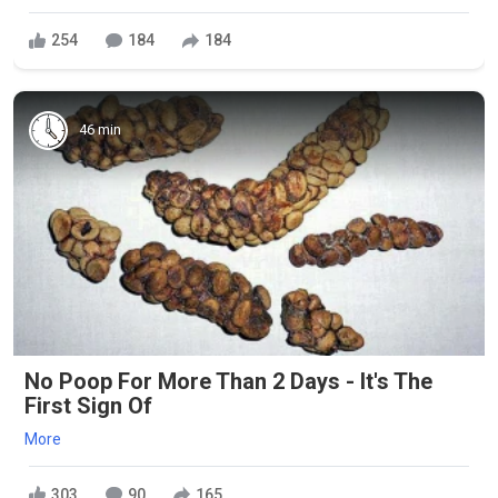
254
184
184
46 min
No Poop For More Than 2 Days - It's The
First Sign Of
More
303
90
165