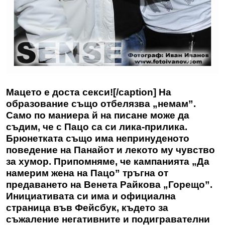
Мацето е доста секси![/caption] На
образование също отбелязва „немам”.
Само по маниера й на писане може да
съдим, че с Пацо са си лика-прилика.
Брюнетката също има непринуденото
поведение на Панайот и лекото му чувство
за хумор. Припомняме, че кампанията „Да
намерим жена на Пацо” тръгна от
предаването на Венета Райкова „Горещо”.
Инициативата си има и официална
страница във Фейсбук, където за
съжаление негативните и подигравателни