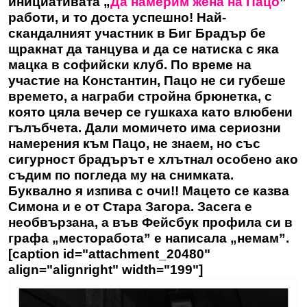
инициативата „
Да намерим жена на Пацо
”
работи, и то доста успешно! Най-
скандалният участник в Биг Брадър бе
щракнат да танцува и да се натиска с яка
мацка в софийски клуб. По време на
участие на Константин, Пацо не си губеше
времето, а награби стройна брюнетка, с
която цяла вечер се гушкаха като влюбени
гълъбчета. Дали момичето има сериозни
намерения към Пацо, не знаем, но със
сигурност брадърът е хлътнал особено ако
съдим по погледа му на снимката.
Буквално я изпива с очи!! Мацето се казва
Симона и е от Стара Загора. Засега е
необвързана, а във Фейсбук профила си в
графа „месторабота” е написала „немам”.
[caption id="attachment_20480"
align="alignright" width="199"]