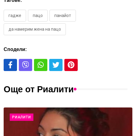
Тагове:
гадже
пацо
панайот
да намерим жена на пацо
Сподели:
Още от Риалити
РИАЛИТИ