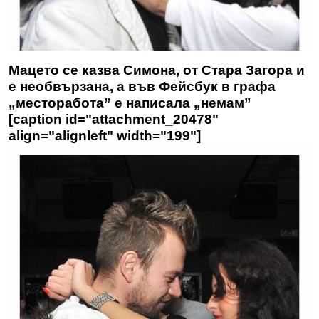
Мацето се казва Симона, от Стара Загора и
е необвързана, а във Фейсбук в графа
„месторабота” е написала „немам”
[caption id="attachment_20478"
align="alignleft" width="199"]