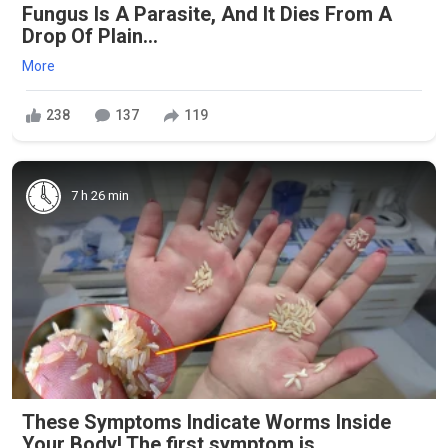
Fungus Is A Parasite, And It Dies From A
Drop Of Plain...
More
238
137
119
7 h 26 min
These Symptoms Indicate Worms Inside
Your Body! The first symptom is ..