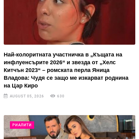
Най-колоритната участничка в „Къщата на
инфлуенсърите 2026“ и звезда от „Хелс
Китчън 2023“ – ромската перла Яница
Владова: Чудя се защо ме изкарват роднина
на Цар Киро
AUGUST 05, 2026
630
РИАЛИТИ