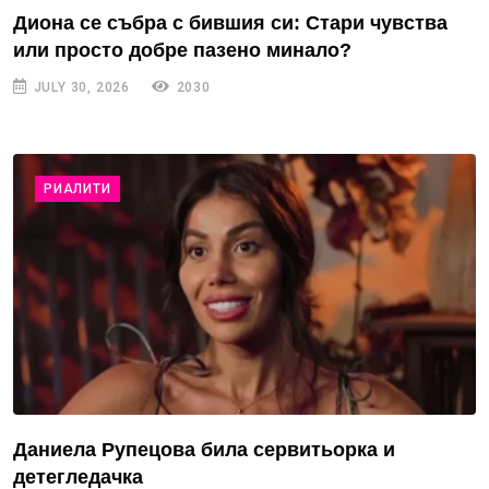
Диона се събра с бившия си: Стари чувства
или просто добре пазено минало?
JULY 30, 2026
2030
РИАЛИТИ
Даниела Рупецова била сервитьорка и
детегледачка