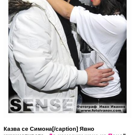
Казва се Симона[/caption] Явно